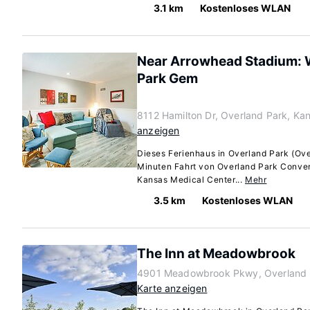
3.1 km
Kostenloses WLAN
Near Arrowhead Stadium: 
Park Gem
8112 Hamilton Dr, Overland Park, K
anzeigen
Dieses Ferienhaus in Overland Park (Over
Minuten Fahrt von Overland Park Conven
Kansas Medical Center...
Mehr
3.5 km
Kostenloses WLAN
The Inn at Meadowbrook
4901 Meadowbrook Pkwy, Overland 
Karte anzeigen