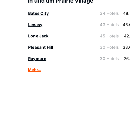
In und um Prairie Village
Bates City
34 Hotels
48.
Levasy
43 Hotels
46.
Lone Jack
45 Hotels
42
Pleasant Hill
30 Hotels
38.
Raymore
30 Hotels
26
Mehr…