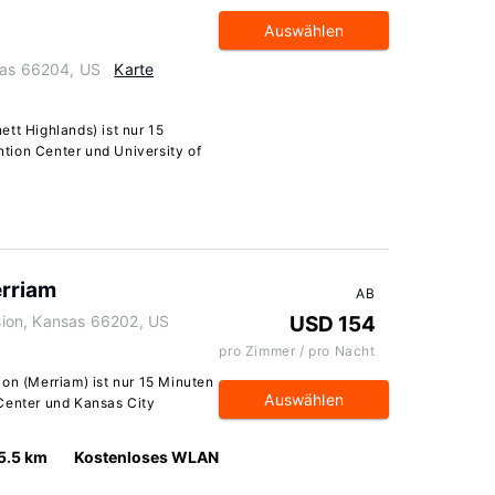
Auswählen
sas 66204, US
Karte
tt Highlands) ist nur 15
tion Center und University of
erriam
AB
ion, Kansas 66202, US
USD 154
pro Zimmer / pro Nacht
on (Merriam) ist nur 15 Minuten
Auswählen
Center und Kansas City
5.5 km
Kostenloses WLAN