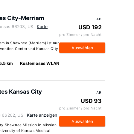
as City-Merriam
AB
ansas 66203, US
Karte
USD 192
pro Zimmer / pro Nacht
am in Shawnee (Merriam) ist nur
Auswählen
vention Center und Kansas City
5.5 km
Kostenloses WLAN
tes Kansas City
AB
USD 93
pro Zimmer / pro Nacht
s 66202, US
Karte anzeigen
Auswählen
ty Shawnee Mission in Mission
niversity of Kansas Medical