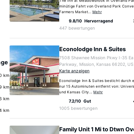
The Inn at Meadowbrook in Overland Park
minütige Fahrt von Overland Park Conve
Farmers Market...
Mehr
9.8/10
Hervorragend
447 bewertungen
Econolodge Inn & Suites
7508 Shawnee Mission Pkwy I-35 Eas
age
Parkway, Mission, Kansas 66202, US
Karte anzeigen
.0 km
Econolodge Inn & Suites besticht durch e
nur 15 Autominuten entfernt von: Univer
9 km
und Kansas City...
Mehr
6 km
7.2/10
Gut
1005 bewertungen
4 km
Family Unit 1 Mi to Dtwn Ov