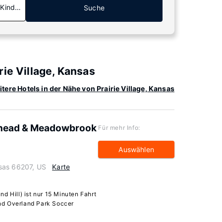
 Kinder
Suche
ie Village, Kansas
tere Hotels in der Nähe von Prairie Village, Kansas
head & Meadowbrook
Für mehr Info:
Auswählen
sas 66207, US
Karte
d Hill) ist nur 15 Minuten Fahrt
nd Overland Park Soccer