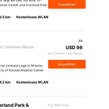
 liegt am See, nur eine 10-
Auswählen
ntion Center und Overland Park
3.5 km
Kostenloses WLAN
AB
t / Shawnee Mission
USD 96
pro Zimmer / pro Nacht
Auswählen
ine zentrale Lage in Mission,
sity of Kansas Medical Center
4.2 km
Kostenloses WLAN
erland Park &
Für mehr Info: