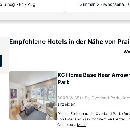
o 6 Aug - Fr 7 Aug
1 Zimmer, 2 Erwachsene, 0
Empfohlene Hotels in der Nähe von Prair
Wei
KC Home Base Near Arrow
Park
6008 W 88th St, Overland Park, Kan
anzeigen
Dieses Ferienhaus in Overland Park (Roun
von Overland Park Convention Center u
Complex...
Mehr