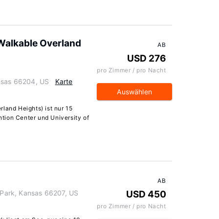
Walkable Overland
AB
USD 276
pro Zimmer / pro Nacht
ansas 66204, US
Karte
Auswählen
land Heights) ist nur 15
tion Center und University of
AB
Park, Kansas 66207, US
USD 450
pro Zimmer / pro Nacht