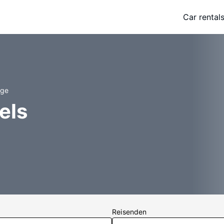
Car rental
age
els
Reisenden