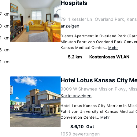
Hospitals
7 km
7911 Kessler Ln, Overland Park, Kan
0 km
anzeigen
Dieses Apartment in Overland Park (Garne
.1 km
Minuten Fahrt von Overland Park Conven
Kansas Medical Center...
Mehr
6 km
5.2 km
Kostenloses WLAN
.1 km
Hotel Lotus Kansas City M
9009 W Shawnee Mission Pkwy, Miss
Karte anzeigen
Hotel Lotus Kansas City Merriam in Missi
Fahrt von University of Kansas Medical 
Convention Center...
Mehr
8.6/10
Gut
1959 bewertungen