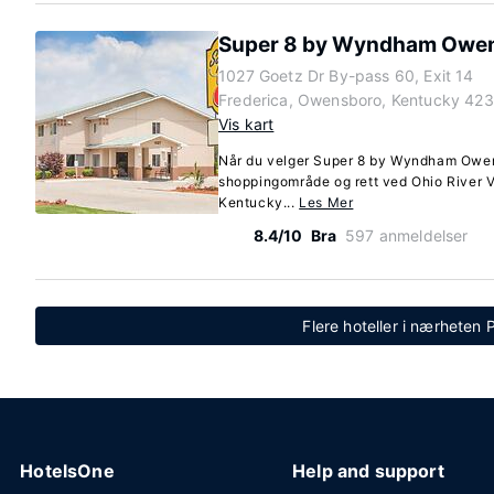
Super 8 by Wyndham Owe
1027 Goetz Dr By-pass 60, Exit 14
Frederica, Owensboro, Kentucky 42
Vis kart
Når du velger Super 8 by Wyndham Owens
shoppingområde og rett ved Ohio River Va
Kentucky...
Les Mer
8.4/10
Bra
597 anmeldelser
Flere hoteller i nærheten 
HotelsOne
Help and support