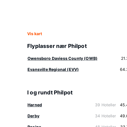
Vis kart
Flyplasser nær Philpot
Owensboro Daviess County (OWB)
21
Evansville Regional (EVV)
64.
I og rundt Philpot
Harned
39 Hoteller
45.
Derby
34 Hoteller
49.
Rosine
48 Hoteller
33.