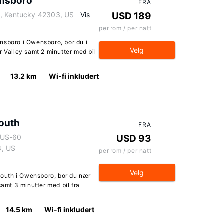
ensboro
FRA
o, Kentucky 42303, US
Vis
USD 189
per rom / per natt
nsboro i Owensboro, bor du i
Velg
r Valley samt 2 minutter med bil
13.2 km
Wi-fi inkludert
outh
FRA
 US-60
USD 93
3, US
per rom / per natt
Velg
outh i Owensboro, bor du nær
samt 3 minutter med bil fra
14.5 km
Wi-fi inkludert