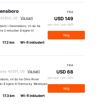
Owensboro
FRA
 42303, US
Vis kart
USD 149
per rom / per natt
sboro i Owensboro, vil du ha
re 2 minutter å kjøre til
Velg
17.2 km
Wi-fi inkludert
FRA
ucky 42301, US
Vis kart
USD 68
per rom / per natt
boro, vil du ha Ohio River
ter å kjøre til Kentucky Wesleyan
Velg
17.3 km
Wi-fi inkludert