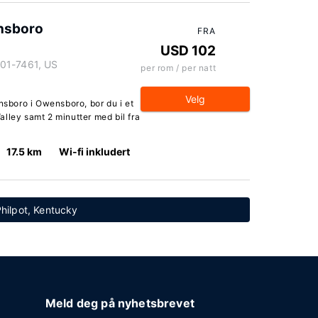
nsboro
FRA
USD 102
301-7461, US
per rom / per natt
Velg
boro i Owensboro, bor du i et
lley samt 2 minutter med bil fra
17.5 km
Wi-fi inkludert
Philpot, Kentucky
Meld deg på nyhetsbrevet