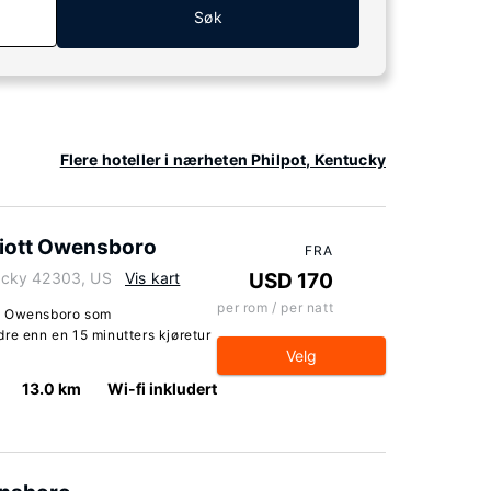
Søk
Flere hoteller i nærheten Philpot, Kentucky
riott Owensboro
FRA
ucky 42303, US
Vis kart
USD 170
per rom / per natt
tt Owensboro som
re enn en 15 minutters kjøretur
Velg
13.0 km
Wi-fi inkludert