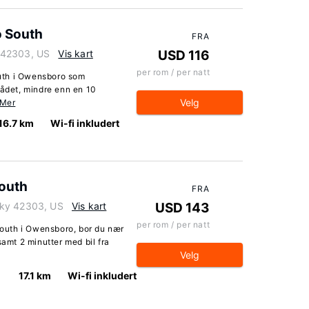
 South
FRA
 42303, US
Vis kart
USD 116
per rom / per natt
uth i Owensboro som
rådet, mindre enn en 10
Velg
 Mer
16.7 km
Wi-fi inkludert
outh
FRA
cky 42303, US
Vis kart
USD 143
per rom / per natt
outh i Owensboro, bor du nær
samt 2 minutter med bil fra
Velg
17.1 km
Wi-fi inkludert