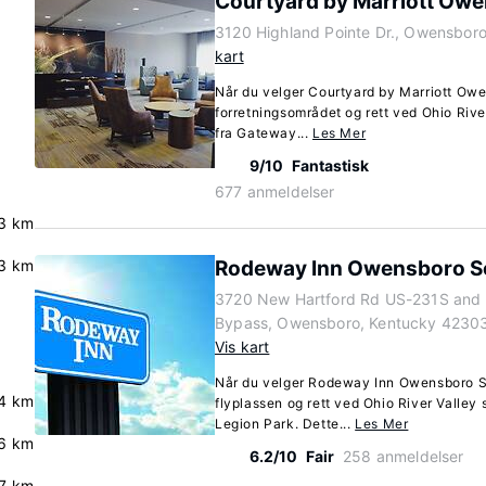
Courtyard by Marriott Ow
3120 Highland Pointe Dr., Owensbor
kart
Når du velger Courtyard by Marriott Owe
forretningsområdet og rett ved Ohio Rive
fra Gateway...
Les Mer
9/10
Fantastisk
677 anmeldelser
.3 km
3 km
Rodeway Inn Owensboro S
3720 New Hartford Rd US-231S and
Bypass, Owensboro, Kentucky 4230
Vis kart
Når du velger Rodeway Inn Owensboro S
4 km
flyplassen og rett ved Ohio River Valley 
Legion Park. Dette...
Les Mer
6 km
6.2/10
Fair
258 anmeldelser
7 km