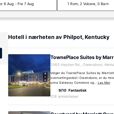
or 6 Aug - Fre 7 Aug
1 Rom, 2 Voksne, 0 Barn
Hotell i nærheten av Philpot, Kentucky
TownePlace Suites by Mar
3365 Hayden Rd., Owensboro, Kent
Velger du TownePlace Suites by Marrio
overnattingssted i Owensboro, er du mind
unna Gateway Commons og...
Les Mer
9/10
Fantastisk
318 anmeldelser