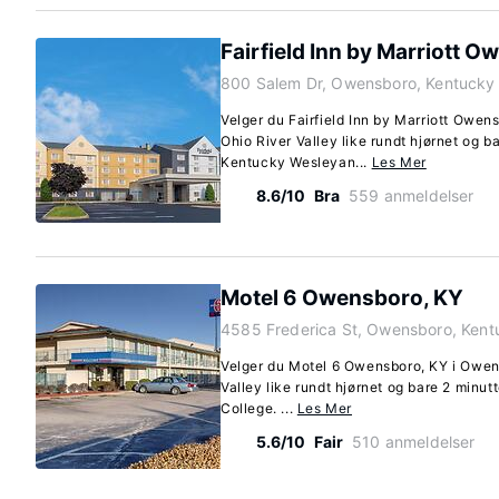
Fairfield Inn by Marriott 
800 Salem Dr, Owensboro, Kentucky
Velger du Fairfield Inn by Marriott Owen
Ohio River Valley like rundt hjørnet og ba
Kentucky Wesleyan...
Les Mer
8.6/10
Bra
559 anmeldelser
Motel 6 Owensboro, KY
4585 Frederica St, Owensboro, Kent
Velger du Motel 6 Owensboro, KY i Owens
Valley like rundt hjørnet og bare 2 minut
College. ...
Les Mer
5.6/10
Fair
510 anmeldelser