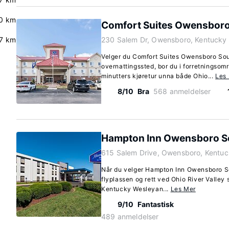
.0 km
Comfort Suites Owensboro
.7 km
230 Salem Dr, Owensboro, Kentucky
Velger du Comfort Suites Owensboro So
overnattingssted, bor du i forretningsom
minutters kjøretur unna både Ohio...
Les
8/10
Bra
568 anmeldelser
Hampton Inn Owensboro S
615 Salem Drive, Owensboro, Kentu
Når du velger Hampton Inn Owensboro S
flyplassen og rett ved Ohio River Valley 
Kentucky Wesleyan...
Les Mer
9/10
Fantastisk
489 anmeldelser