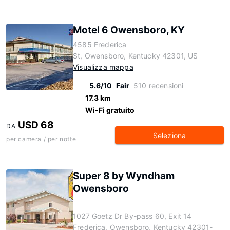
Motel 6 Owensboro, KY
4585 Frederica
St, Owensboro, Kentucky 42301, US
Visualizza mappa
5.6/10
Fair
510 recensioni
17.3 km
Wi-Fi gratuito
USD 68
DA
Seleziona
per camera / per notte
Super 8 by Wyndham
Owensboro
1027 Goetz Dr By-pass 60, Exit 14
Frederica, Owensboro, Kentucky 42301-