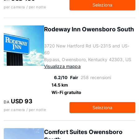
Seleziona
per camera / per notte
Rodeway Inn Owensboro South
3720 New Hartford Rd US-231S and US-
60
Bypass, Owensboro, Kentucky 42303, US
Visualizza mappa
6.2/10
Fair
258 recensioni
14.5 km
Wi-Fi gratuito
USD 93
DA
Seleziona
per camera / per notte
Comfort Suites Owensboro