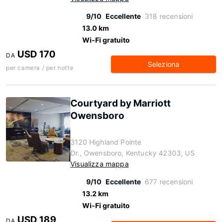
9/10
Eccellente
318 recensioni
13.0 km
Wi-Fi gratuito
USD 170
DA
Seleziona
per camera / per notte
Courtyard by Marriott
Owensboro
3120 Highland Pointe
Dr., Owensboro, Kentucky 42303, US
Visualizza mappa
9/10
Eccellente
677 recensioni
13.2 km
Wi-Fi gratuito
USD 189
DA