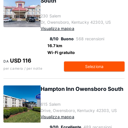
South
230 Salem
Dr, Owensboro, Kentucky 42303, US
Visualizza mappa
8/10
Buono
568 recensioni
16.7 km
Wi-Fi gratuito
USD 116
DA
Seleziona
per camera / per notte
Hampton Inn Owensboro South
615 Salem
Drive, Owensboro, Kentucky 42303, US
Visualizza mappa
9/10
Eccellente
489 recensioni