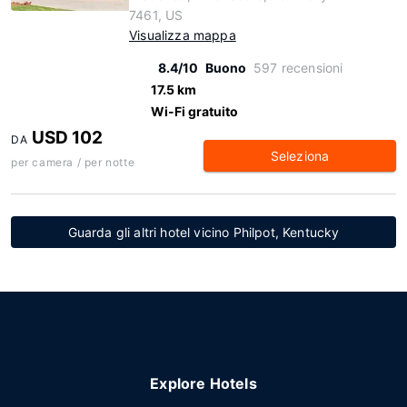
7461, US
Visualizza mappa
8.4/10
Buono
597 recensioni
17.5 km
Wi-Fi gratuito
USD 102
DA
Seleziona
per camera / per notte
Guarda gli altri hotel vicino Philpot, Kentucky
Explore Hotels