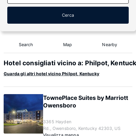
Cerca
Search
Map
Nearby
Hotel consigliati vicino a: Philpot, Kentuc
Guarda gli altri hotel vicino Philpot, Kentucky
TownePlace Suites by Marriott
Owensboro
3365 Hayden
Rd., Owensboro, Kentucky 42303, US
Visualizza mappa