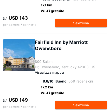
17.1 km
Wi-Fi gratuito
USD 143
DA
Seleziona
per camera / per notte
Fairfield Inn by Marriott
Owensboro
800 Salem
Dr, Owensboro, Kentucky 42303, US
Visualizza mappa
8.6/10
Buono
559 recensioni
17.2 km
Wi-Fi gratuito
USD 149
DA
Seleziona
per camera / per notte