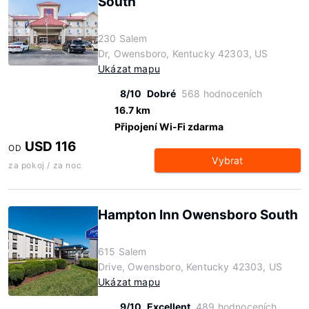
South
230 Salem
Dr, Owensboro, Kentucky 42303, US
Ukázat mapu
8/10
Dobré
568 hodnoceních
16.7 km
Připojení Wi-Fi zdarma
USD 116
OD
Vybrat
za pokoj / za noc
Hampton Inn Owensboro South
615 Salem
Drive, Owensboro, Kentucky 42303, US
Ukázat mapu
9/10
Excellent
489 hodnoceních