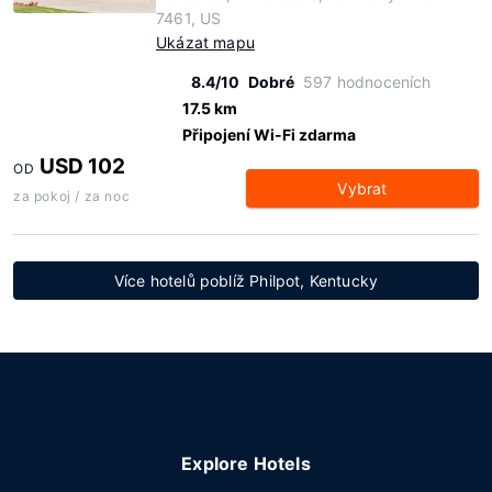
7461, US
Ukázat mapu
8.4/10
Dobré
597 hodnoceních
17.5 km
Připojení Wi-Fi zdarma
USD 102
OD
Vybrat
za pokoj / za noc
Více hotelů poblíž Philpot, Kentucky
Explore Hotels