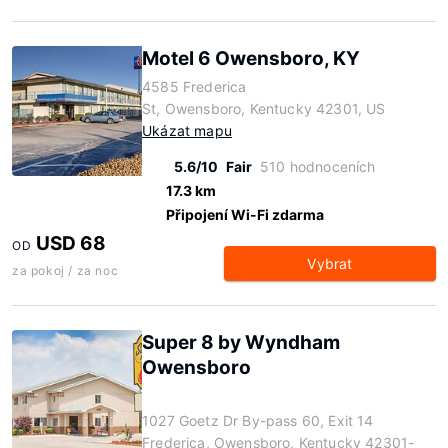
Motel 6 Owensboro, KY
4585 Frederica
St, Owensboro, Kentucky 42301, US
Ukázat mapu
5.6/10
Fair
510 hodnoceních
17.3 km
Připojení Wi-Fi zdarma
USD 68
OD
Vybrat
za pokoj / za noc
Super 8 by Wyndham
Owensboro
1027 Goetz Dr By-pass 60, Exit 14
Frederica, Owensboro, Kentucky 42301-