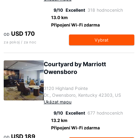
9/10
Excellent
318 hodnoceních
13.0 km
Připojení Wi-Fi zdarma
USD 170
OD
Vybrat
za pokoj / za noc
Courtyard by Marriott
Owensboro
3120 Highland Pointe
Dr., Owensboro, Kentucky 42303, US
Ukázat mapu
9/10
Excellent
677 hodnoceních
13.2 km
Připojení Wi-Fi zdarma
USD 189
OD