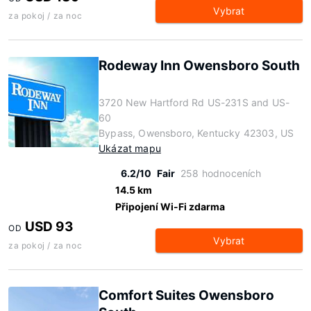
Vybrat
za pokoj / za noc
Rodeway Inn Owensboro South
3720 New Hartford Rd US-231S and US-
60
Bypass, Owensboro, Kentucky 42303, US
Ukázat mapu
6.2/10
Fair
258 hodnoceních
14.5 km
Připojení Wi-Fi zdarma
USD 93
OD
Vybrat
za pokoj / za noc
Comfort Suites Owensboro