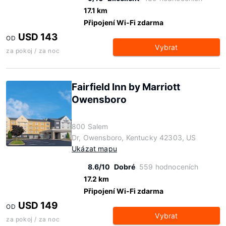
17.1 km
Připojení Wi-Fi zdarma
USD 143
OD
Vybrat
za pokoj / za noc
Fairfield Inn by Marriott
Owensboro
800 Salem
Dr, Owensboro, Kentucky 42303, US
Ukázat mapu
8.6/10
Dobré
559 hodnoceních
17.2 km
Připojení Wi-Fi zdarma
USD 149
OD
Vybrat
za pokoj / za noc