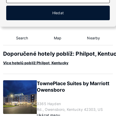
Hledat
Search
Map
Nearby
Doporučené hotely poblíž: Philpot, Kentu
Více hotelů poblíž Philpot, Kentucky
TownePlace Suites by Marriott
Owensboro
3365 Hayden
Rd., Owensboro, Kentucky 42303, US
Ukázat mapu