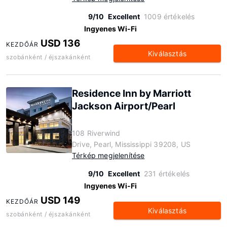
9/10
Excellent
1009 értékelés
Ingyenes Wi-Fi
USD 136
KEZDŐÁR
Kiválasztás
szobánként / éjszakánként
Residence Inn by Marriott
Jackson Airport/Pearl
108 Riverwind
Drive, Pearl, Mississippi 39208, US
Térkép megjelenítése
9/10
Excellent
231 értékelés
Ingyenes Wi-Fi
USD 149
KEZDŐÁR
Kiválasztás
szobánként / éjszakánként