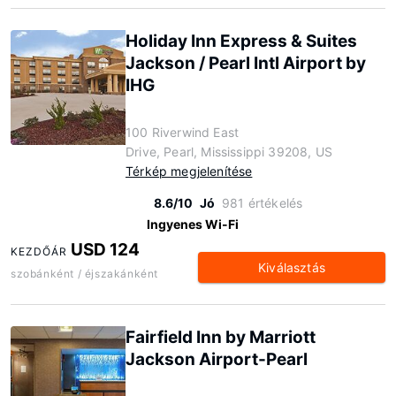
Holiday Inn Express & Suites
Jackson / Pearl Intl Airport by
IHG
100 Riverwind East
Drive, Pearl, Mississippi 39208, US
Térkép megjelenítése
8.6/10
Jó
981 értékelés
Ingyenes Wi-Fi
USD 124
KEZDŐÁR
Kiválasztás
szobánként / éjszakánként
Fairfield Inn by Marriott
Jackson Airport-Pearl