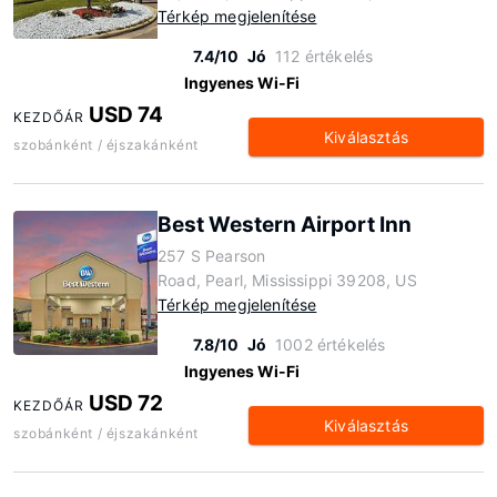
Térkép megjelenítése
7.4/10
Jó
112 értékelés
Ingyenes Wi-Fi
USD 74
KEZDŐÁR
Kiválasztás
szobánként / éjszakánként
Best Western Airport Inn
257 S Pearson
Road, Pearl, Mississippi 39208, US
Térkép megjelenítése
7.8/10
Jó
1002 értékelés
Ingyenes Wi-Fi
USD 72
KEZDŐÁR
Kiválasztás
szobánként / éjszakánként