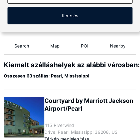
Keresés
Search
Map
POI
Nearby
Kiemelt szálláshelyek az alábbi városban:
Összesen 63 szállás: Pearl, Mississippi
Courtyard by Marriott Jackson
Airport/Pearl
415 Riverwind
Drive, Pearl, Mississippi 39208, US
Térkép megjelenítése