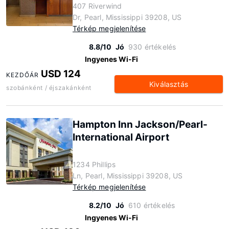
407 Riverwind
Dr, Pearl, Mississippi 39208, US
Térkép megjelenítése
8.8/10
Jó
930 értékelés
Ingyenes Wi-Fi
USD 124
KEZDŐÁR
Kiválasztás
szobánként / éjszakánként
Hampton Inn Jackson/Pearl-
International Airport
1234 Phillips
Ln, Pearl, Mississippi 39208, US
Térkép megjelenítése
8.2/10
Jó
610 értékelés
Ingyenes Wi-Fi