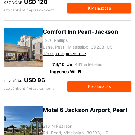
USD 120
KEZDŐÁR
Kiválasztás
szobánként / éjszakánként
Comfort Inn Pearl-Jackson
1226 Phillips
Lane, Pearl, Mississippi 39208, US
Térkép megjelenítése
7.4/10
Jó
431 értékelés
Ingyenes Wi-Fi
USD 96
KEZDŐÁR
Kiválasztás
szobánként / éjszakánként
Motel 6 Jackson Airport, Pearl
216 N Pearson
Rd, Pearl, Mississippi 39208, US