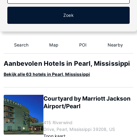
Zoek
Search
Map
POI
Nearby
Aanbevolen Hotels in Pearl, Mississippi
Bekijk alle 63 hotels in Pearl, Mississippi
Courtyard by Marriott Jackson
Airport/Pearl
415 Riverwind
Drive, Pearl, Mississippi 39208, US
Toon kaart