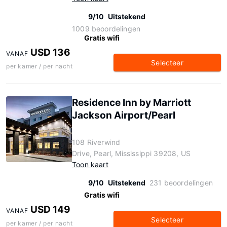
9/10
Uitstekend
1009 beoordelingen
Gratis wifi
USD 136
VANAF
Selecteer
per kamer / per nacht
Residence Inn by Marriott
Jackson Airport/Pearl
108 Riverwind
Drive, Pearl, Mississippi 39208, US
Toon kaart
9/10
Uitstekend
231 beoordelingen
Gratis wifi
USD 149
VANAF
Selecteer
per kamer / per nacht