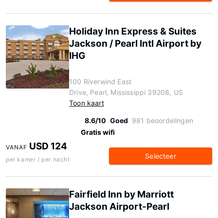
Holiday Inn Express & Suites
Jackson / Pearl Intl Airport by
IHG
100 Riverwind East
Drive, Pearl, Mississippi 39208, US
Toon kaart
8.6/10
Goed
981 beoordelingen
Gratis wifi
USD 124
VANAF
Selecteer
per kamer / per nacht
Fairfield Inn by Marriott
Jackson Airport-Pearl