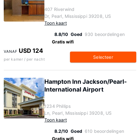
407 Riverwind
Dr, Pearl, Mississippi 39208, US
Toon kaart
8.8/10
Goed
930 beoordelingen
Gratis wifi
USD 124
VANAF
Selecteer
per kamer / per nacht
Hampton Inn Jackson/Pearl-
International Airport
1234 Phillips
Ln, Pearl, Mississippi 39208, US
Toon kaart
8.2/10
Goed
610 beoordelingen
Gratis wifi