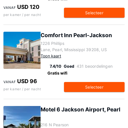
USD 120
VANAF
Selecteer
per kamer / per nacht
Comfort Inn Pearl-Jackson
1226 Phillips
Lane, Pearl, Mississippi 39208, US
Toon kaart
7.4/10
Goed
431 beoordelingen
Gratis wifi
USD 96
VANAF
Selecteer
per kamer / per nacht
Motel 6 Jackson Airport, Pearl
216 N Pearson