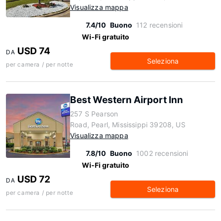
Visualizza mappa
7.4/10
Buono
112 recensioni
Wi-Fi gratuito
USD 74
DA
Seleziona
per camera / per notte
Best Western Airport Inn
257 S Pearson
Road, Pearl, Mississippi 39208, US
Visualizza mappa
7.8/10
Buono
1002 recensioni
Wi-Fi gratuito
USD 72
DA
Seleziona
per camera / per notte