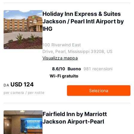
Holiday Inn Express & Suites
Jackson / Pearl Intl Airport by
IHG
100 Riverwind East
Drive, Pearl, Mississippi 39208, US
Visualizza mappa
8.6/10
Buono
981 recensioni
Wi-Fi gratuito
USD 124
DA
Seleziona
per camera / per notte
Fairfield Inn by Marriott
Jackson Airport-Pearl