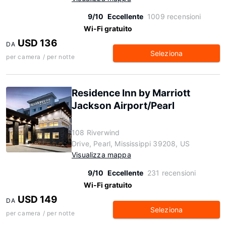
9/10
Eccellente
1009 recensioni
Wi-Fi gratuito
USD 136
DA
Seleziona
per camera / per notte
Residence Inn by Marriott
Jackson Airport/Pearl
108 Riverwind
Drive, Pearl, Mississippi 39208, US
Visualizza mappa
9/10
Eccellente
231 recensioni
Wi-Fi gratuito
USD 149
DA
Seleziona
per camera / per notte