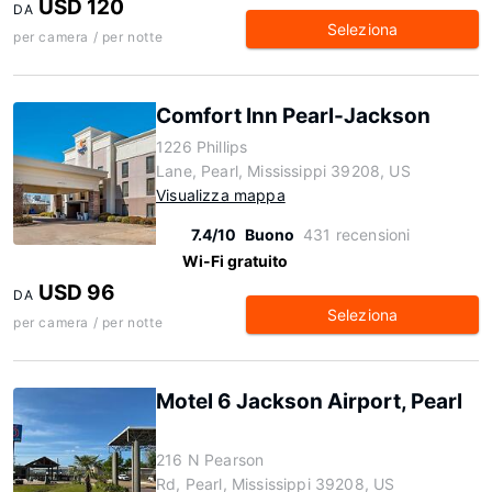
USD 120
DA
Seleziona
per camera / per notte
Comfort Inn Pearl-Jackson
1226 Phillips
Lane, Pearl, Mississippi 39208, US
Visualizza mappa
7.4/10
Buono
431 recensioni
Wi-Fi gratuito
USD 96
DA
Seleziona
per camera / per notte
Motel 6 Jackson Airport, Pearl
216 N Pearson
Rd, Pearl, Mississippi 39208, US