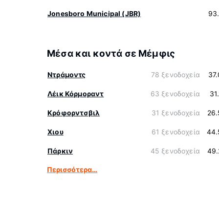
Jonesboro Municipal (JBR)
93
Μέσα και κοντά σε Μέμφις
Ντράμοντς
78 ξενοδοχεία
37
Λέικ Κόρμοραντ
63 ξενοδοχεία
31
Κρόφορντσβιλ
31 ξενοδοχεία
26.
Χιου
61 ξενοδοχεία
44.
Πάρκιν
45 ξενοδοχεία
49.
Περισσότερα…