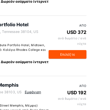
Δωρεάν ασύρματο ίντερνετ
rtfolio Hotel
ΑΠΌ
 Tennessee 38104, US
USD 372
ανά δωμάτιο / ανά
νύχτα
ute Portfolio Hotel, Midtown,
ό: Κολέγιο Rhodes College και
Επιλέξτε
Δωρεάν ασύρματο ίντερνετ
 Memphis
ΑΠΌ
ee 38103, US
Εμφάνιση
USD 192
ανά δωμάτιο / ανά
νύχτα
 Street Memphis, Μέμφις)