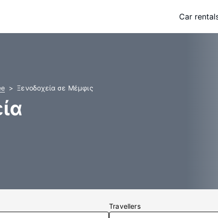
Car rental
ee
Ξενοδοχεία σε Μέμφις
ία
Travellers