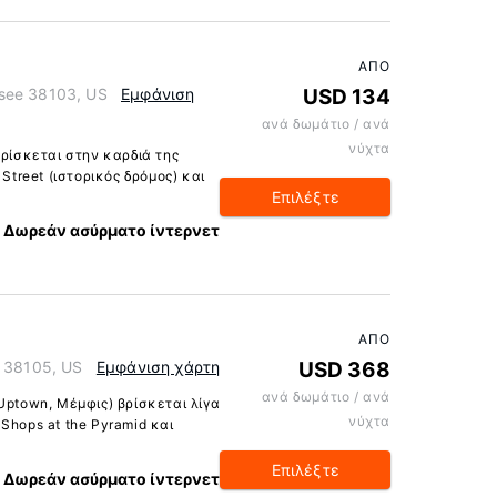
ΑΠΌ
see 38103, US
Εμφάνιση
USD 134
ανά δωμάτιο / ανά
νύχτα
βρίσκεται στην καρδιά της
Street (ιστορικός δρόμος) και
Επιλέξτε
Δωρεάν ασύρματο ίντερνετ
ΑΠΌ
e 38105, US
Εμφάνιση χάρτη
USD 368
ανά δωμάτιο / ανά
Uptown, Μέμφις) βρίσκεται λίγα
νύχτα
Shops at the Pyramid και
Επιλέξτε
Δωρεάν ασύρματο ίντερνετ