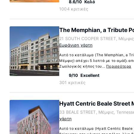
8.6/10
Καλό
1004 κριτικές
The Memphian, a Tribute Po
21 SOUTH COOPER STREET, Μέμφις,
Εμφάνιση χάρτη
Αυτό το κατάλυμα (The Memphian, a Trib
Μέμφις) απέχει 5 λεπτά με το αμάξι απ
Ζωολογικός κήπος του...
Περισσότερα
9/10
Excellent
301 κριτικές
Hyatt Centric Beale Street
33 BEALE STREET, Μέμφις, Tenness
χάρτη
Αυτό το κατάλυμα (Hyatt Centric Beale