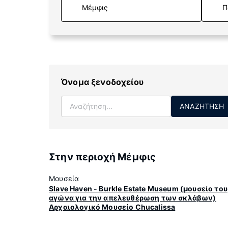
Π
Όνομα ξενοδοχείου
ΑΝΑΖΉΤΗΣΗ
Στην περιοχή Μέμφις
Μουσεία
Slave Haven - Burkle Estate Museum (μουσείο του
αγώνα για την απελευθέρωση των σκλάβων)
Αρχαιολογικό Μουσείο Chucalissa