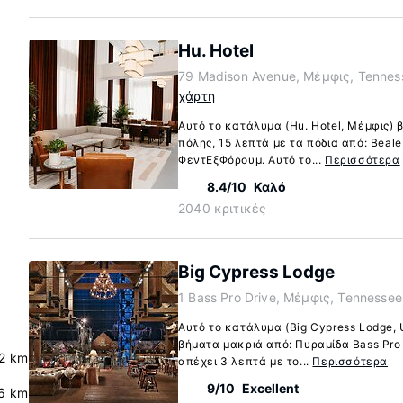
Hu. Hotel
79 Madison Avenue, Μέμφις, Tennes
χάρτη
Αυτό το κατάλυμα (Hu. Hotel, Μέμφις) 
πόλης, 15 λεπτά με τα πόδια από: Beale 
ΦεντΕξΦόρουμ. Αυτό το...
Περισσότερα
8.4/10
Καλό
2040 κριτικές
Big Cypress Lodge
1 Bass Pro Drive, Μέμφις, Tennesse
Αυτό το κατάλυμα (Big Cypress Lodge, 
βήματα μακριά από: Πυραμίδα Bass Pro 
.2 km
απέχει 3 λεπτά με το...
Περισσότερα
9/10
Excellent
6 km