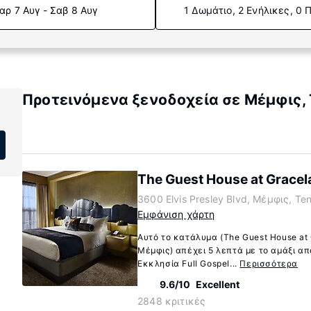
αρ 7 Αυγ - Σαβ 8 Αυγ
1 Δωμάτιο, 2 Ενήλικες, 0 
Προτεινόμενα ξενοδοχεία σε Μέμφις,
The Guest House at Gracel
3600 Elvis Presley Blvd, Μέμφις, T
Εμφάνιση χάρτη
Αυτό το κατάλυμα (The Guest House at 
Μέμφις) απέχει 5 λεπτά με το αμάξι από
Εκκλησία Full Gospel...
Περισσότερα
9.6/10
Excellent
2848 κριτικές