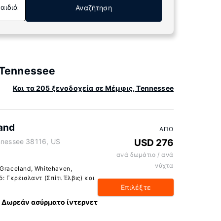
Παιδιά
Αναζήτηση
 Tennessee
Και τα 205 ξενοδοχεία σε Μέμφις, Tennessee
and
ΑΠΌ
ennessee 38116, US
USD 276
ανά δωμάτιο / ανά
νύχτα
Graceland, Whitehaven,
: Γκρέισλαντ (Σπίτι Έλβις) και
Επιλέξτε
Δωρεάν ασύρματο ίντερνετ