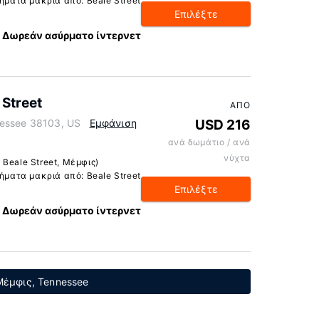
βήματα μακριά από: Beale Street
Επιλέξτε
Δωρεάν ασύρματο ίντερνετ
Street
ΑΠΌ
nessee 38103, US
Εμφάνιση
USD 216
ανά δωμάτιο / ανά
νύχτα
Beale Street, Μέμφις)
βήματα μακριά από: Beale Street
Επιλέξτε
Δωρεάν ασύρματο ίντερνετ
Μέμφις, Tennessee