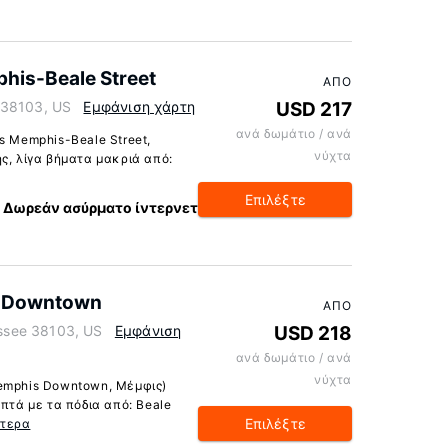
his-Beale Street
ΑΠΌ
 38103, US
Εμφάνιση χάρτη
USD 217
ανά δωμάτιο / ανά
s Memphis-Beale Street,
νύχτα
ς, λίγα βήματα μακριά από:
Επιλέξτε
Δωρεάν ασύρματο ίντερνετ
s Downtown
ΑΠΌ
ssee 38103, US
Εμφάνιση
USD 218
ανά δωμάτιο / ανά
νύχτα
Memphis Downtown, Μέμφις)
επτά με τα πόδια από: Beale
Επιλέξτε
ότερα