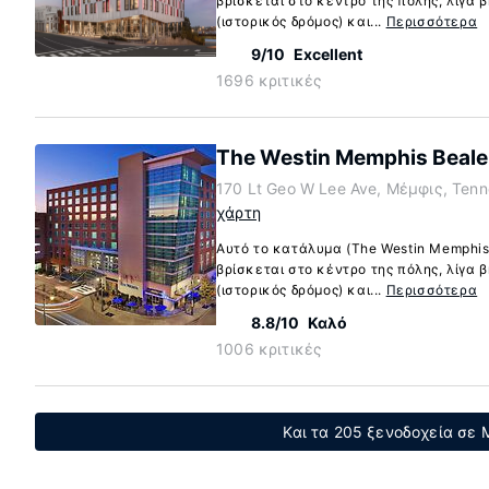
βρίσκεται στο κέντρο της πόλης, λίγα 
(ιστορικός δρόμος) και...
Περισσότερα
9/10
Excellent
1696 κριτικές
The Westin Memphis Beale 
170 Lt Geo W Lee Ave, Μέμφις, Ten
χάρτη
Αυτό το κατάλυμα (The Westin Memphis 
βρίσκεται στο κέντρο της πόλης, λίγα 
(ιστορικός δρόμος) και...
Περισσότερα
8.8/10
Καλό
1006 κριτικές
Και τα 205 ξενοδοχεία σε 