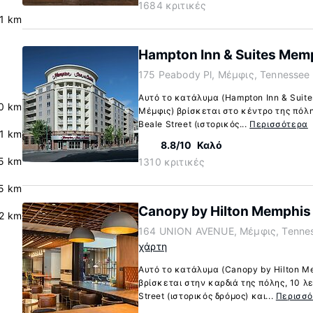
1684 κριτικές
.1 km
Hampton Inn & Suites Memp
175 Peabody Pl, Μέμφις, Tennessee
Αυτό το κατάλυμα (Hampton Inn & Suite
.0 km
Μέμφις) βρίσκεται στο κέντρο της πόλη
Beale Street (ιστορικός...
Περισσότερα
.1 km
8.8/10
Καλό
5 km
1310 κριτικές
5 km
Canopy by Hilton Memphi
2 km
164 UNION AVENUE, Μέμφις, Tenne
χάρτη
Αυτό το κατάλυμα (Canopy by Hilton 
βρίσκεται στην καρδιά της πόλης, 10 λ
Street (ιστορικός δρόμος) και...
Περισσ