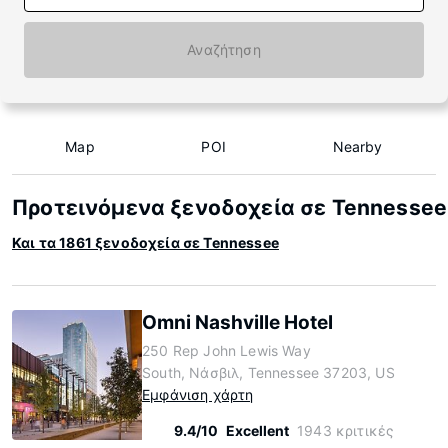
Αναζήτηση
Map
POI
Nearby
Προτεινόμενα ξενοδοχεία σε Tennessee
Και τα 1861 ξενοδοχεία σε Tennessee
Omni Nashville Hotel
250 Rep John Lewis Way
South, Νάσβιλ, Tennessee 37203, US
Εμφάνιση χάρτη
9.4/10
Excellent
1943 κριτικές