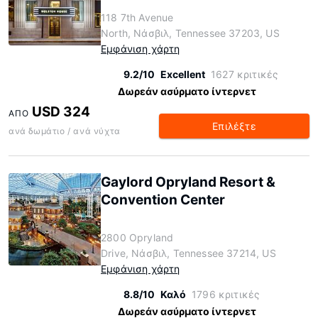
118 7th Avenue
North, Νάσβιλ, Tennessee 37203, US
Εμφάνιση χάρτη
9.2/10
Excellent
1627 κριτικές
Δωρεάν ασύρματο ίντερνετ
USD 324
ΑΠΌ
Επιλέξτε
ανά δωμάτιο / ανά νύχτα
Gaylord Opryland Resort &
Convention Center
2800 Opryland
Drive, Νάσβιλ, Tennessee 37214, US
Εμφάνιση χάρτη
8.8/10
Καλό
1796 κριτικές
Δωρεάν ασύρματο ίντερνετ