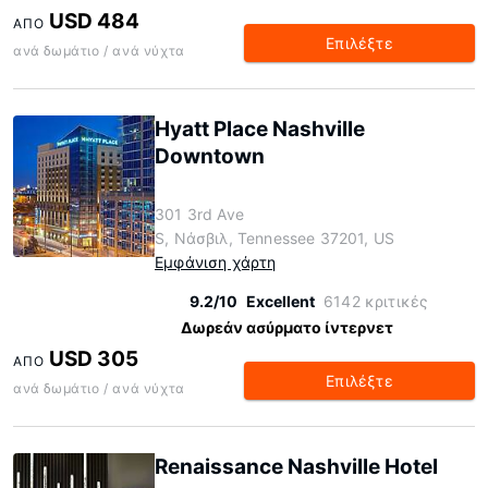
USD 484
ΑΠΌ
Επιλέξτε
ανά δωμάτιο / ανά νύχτα
Hyatt Place Nashville
Downtown
301 3rd Ave
S, Νάσβιλ, Tennessee 37201, US
Εμφάνιση χάρτη
9.2/10
Excellent
6142 κριτικές
Δωρεάν ασύρματο ίντερνετ
USD 305
ΑΠΌ
Επιλέξτε
ανά δωμάτιο / ανά νύχτα
Renaissance Nashville Hotel