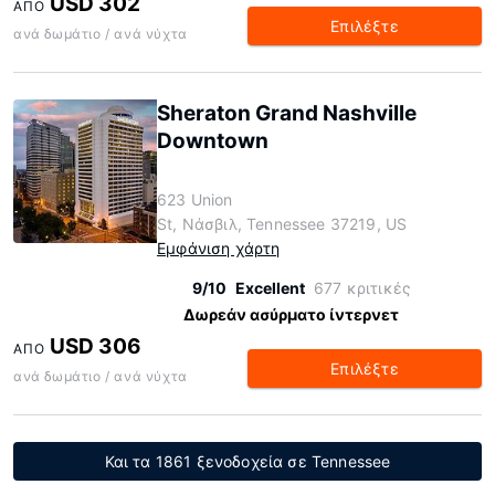
USD 302
ΑΠΌ
Επιλέξτε
ανά δωμάτιο / ανά νύχτα
Sheraton Grand Nashville
Downtown
623 Union
St, Νάσβιλ, Tennessee 37219, US
Εμφάνιση χάρτη
9/10
Excellent
677 κριτικές
Δωρεάν ασύρματο ίντερνετ
USD 306
ΑΠΌ
Επιλέξτε
ανά δωμάτιο / ανά νύχτα
Και τα 1861 ξενοδοχεία σε Tennessee