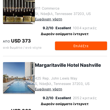
611 Commerce
St, Νάσβιλ, Tennessee 37203, US
Εμφάνιση χάρτη
9.2/10
Excellent
1004 κριτικές
Δωρεάν ασύρματο ίντερνετ
USD 373
ΑΠΌ
Επιλέξτε
ανά δωμάτιο / ανά νύχτα
Margaritaville Hotel Nashville
425 Rep. John Lewis Way
S, Νάσβιλ, Tennessee 37203, US
Εμφάνιση χάρτη
9.2/10
Excellent
2052 κριτικές
Δωρεάν ασύρματο ίντερνετ