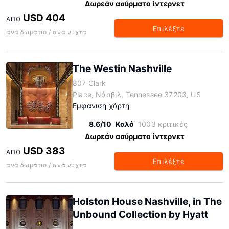
Δωρεάν ασύρματο ίντερνετ
USD 404
ΑΠΌ
Επιλέξτε
ανά δωμάτιο / ανά νύχτα
The Westin Nashville
807 Clark
Place, Νάσβιλ, Tennessee 37203, US
Εμφάνιση χάρτη
8.6/10
Καλό
1003 κριτικές
Δωρεάν ασύρματο ίντερνετ
USD 383
ΑΠΌ
Επιλέξτε
ανά δωμάτιο / ανά νύχτα
Holston House Nashville, in The
Unbound Collection by Hyatt