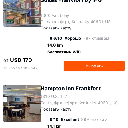
Suites Frankfort by IHG
1000 Vandaley
Dr, Франкфорт, Kentucky 40601, US
Показать карту
8.6/10
Хорошо
787 отзывам
14.0 km
Бесплатный WiFi
USD 170
ОТ
Выбрать
за номер / за ночь
Hampton Inn Frankfort
1310 U.S. 127
South, Франкфорт, Kentucky 40601, US
Показать карту
9/10
Excellent
999 отзывам
14.1 km