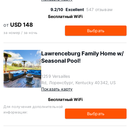
9.2/10
Excellent
547 отзывам
Бесплатный WiFi
USD 148
ОТ
Выбрать
за номер / за ночь
Lawrenceburg Family Home w/
Seasonal Pool!
1259 Versailles
Rd, Лоренсбург, Kentucky 40342, US
Показать карту
Бесплатный WiFi
Для получения дополнительной
информации:
Выбрать