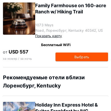
Family Farmhouse on 160-acre
Ranch w/ Hiking Trail
1073 Mays
Road, Лоренсбург, Kentucky 40342, US
Показать карту
Бесплатный WiFi
USD 557
ОТ
Выбрать
за номер / за ночь
Рекомендуемые отели вблизи
Лоренсбург, Kentucky
Holiday Inn Express Hotel &