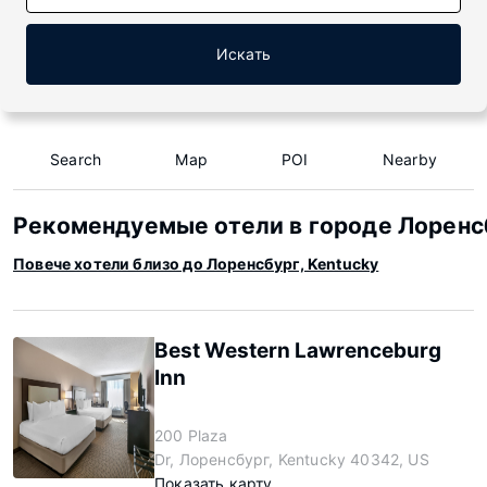
Искать
Search
Map
POI
Nearby
Рекомендуемые отели в городе Лоренсб
Повече хотели близо до Лоренсбург, Kentucky
Best Western Lawrenceburg
Inn
200 Plaza
Dr, Лоренсбург, Kentucky 40342, US
Показать карту