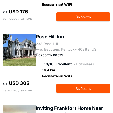
Бесплатный WiFi
USD 176
ОТ
Выбрать
за номер / за ночь
Rose Hill Inn
233 Rose Hill
Ave, Версаль, Kentucky 40383, US
Показать карту
10/10
Excellent
71 отзывам
14.4 km
Бесплатный WiFi
USD 302
ОТ
Выбрать
за номер / за ночь
Inviting Frankfort Home Near