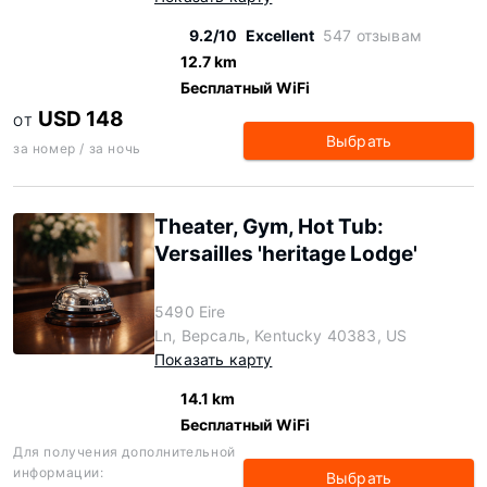
9.2/10
Excellent
547 отзывам
12.7 km
Бесплатный WiFi
USD 148
ОТ
Выбрать
за номер / за ночь
Theater, Gym, Hot Tub:
Versailles 'heritage Lodge'
5490 Eire
Ln, Версаль, Kentucky 40383, US
Показать карту
14.1 km
Бесплатный WiFi
Для получения дополнительной
информации:
Выбрать