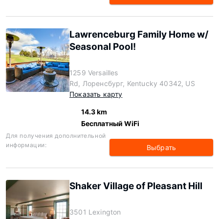
Lawrenceburg Family Home w/
Seasonal Pool!
1259 Versailles
Rd, Лоренсбург, Kentucky 40342, US
Показать карту
14.3 km
Бесплатный WiFi
Для получения дополнительной
информации:
Выбрать
Shaker Village of Pleasant Hill
3501 Lexington