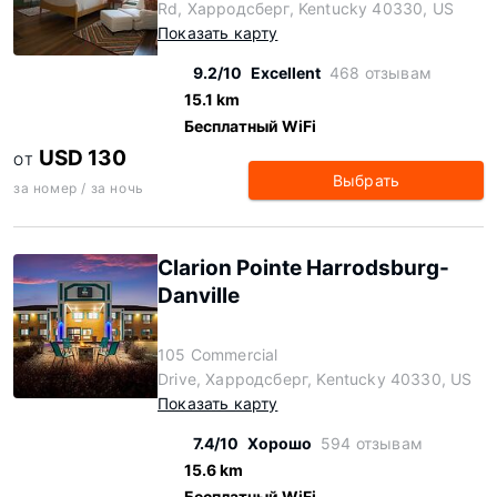
Rd, Харродсберг, Kentucky 40330, US
Показать карту
9.2/10
Excellent
468 отзывам
15.1 km
Бесплатный WiFi
USD 130
ОТ
Выбрать
за номер / за ночь
Clarion Pointe Harrodsburg-
Danville
105 Commercial
Drive, Харродсберг, Kentucky 40330, US
Показать карту
7.4/10
Хорошо
594 отзывам
15.6 km
Бесплатный WiFi