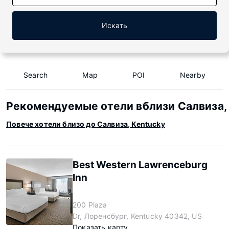
Искать
Search
Map
POI
Nearby
Рекомендуемые отели вблизи Салвиза,
Повече хотели близо до Салвиза, Kentucky
Best Western Lawrenceburg
Inn
200 Plaza
Dr, Лоренсбург, Kentucky 40342, US
Показать карту