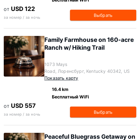
USD 122
ОТ
Выбрать
за номер / за ночь
Family Farmhouse on 160-acre
Ranch w/ Hiking Trail
1073 Mays
Road, Лоренсбург, Kentucky 40342, US
Показать карту
16.4 km
Бесплатный WiFi
USD 557
ОТ
Выбрать
за номер / за ночь
Peaceful Bluegrass Getaway on