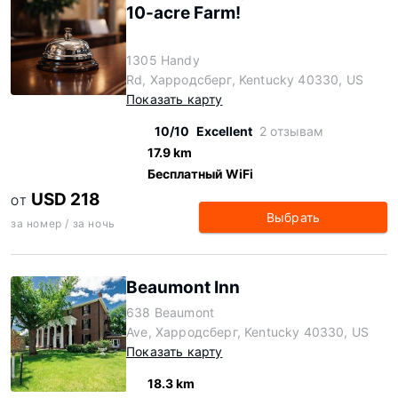
10-acre Farm!
1305 Handy
Rd, Харродсберг, Kentucky 40330, US
Показать карту
10/10
Excellent
2 отзывам
17.9 km
Бесплатный WiFi
USD 218
ОТ
Выбрать
за номер / за ночь
Beaumont Inn
638 Beaumont
Ave, Харродсберг, Kentucky 40330, US
Показать карту
18.3 km