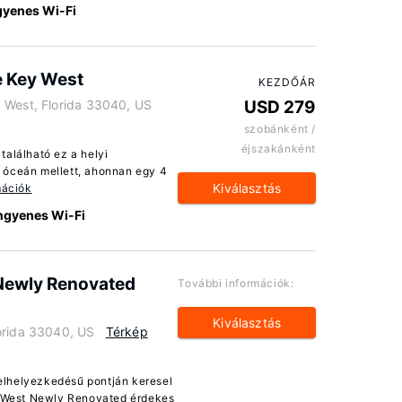
gyenes Wi-Fi
e Key West
KEZDŐÁR
 West, Florida 33040, US
USD 279
szobánként /
éjszakánként
található ez a helyi
 óceán mellett, ahonnan egy 4
Kiválasztás
mációk
ngyenes Wi-Fi
 Newly Renovated
További információk:
Kiválasztás
orida 33040, US
Térkép
elhelyezkedésű pontján keresel
ey West Newly Renovated érdekes