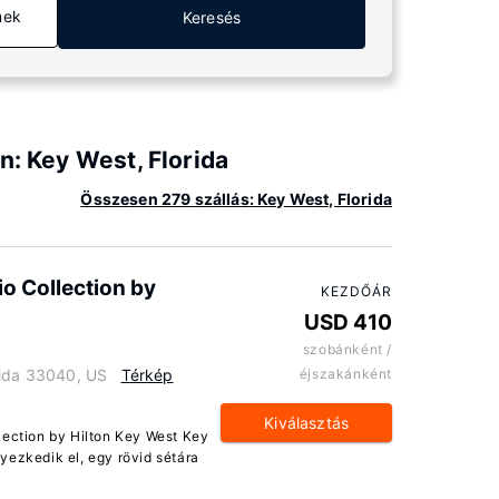
mek
Keresés
n: Key West, Florida
Összesen 279 szállás: Key West, Florida
o Collection by
KEZDŐÁR
USD 410
szobánként /
rida 33040, US
Térkép
éjszakánként
Kiválasztás
lection by Hilton Key West Key
yezkedik el, egy rövid sétára