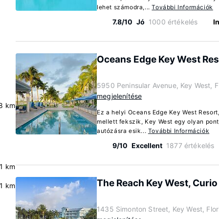
lehet számodra,...
További Információk
7.8/10
Jó
1000 értékelés
I
Oceans Edge Key West Reso
5950 Peninsular Avenue, Key West, F
megjelenítése
8 km
Ez a helyi Oceans Edge Key West Resort,
mellett fekszik, Key West egy olyan pon
autózásra esik...
További Információk
9/10
Excellent
1877 értékelés
.1 km
The Reach Key West, Curio 
.1 km
1435 Simonton Street, Key West, Flo