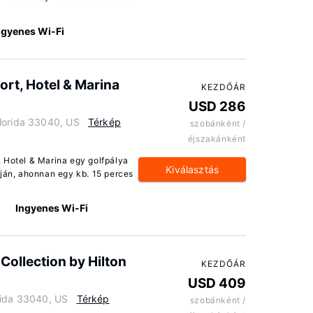
ngyenes Wi-Fi
rt, Hotel & Marina
KEZDŐÁR
USD 286
lorida 33040, US
Térkép
szobánként /
éjszakánként
 Hotel & Marina egy golfpálya
Kiválasztás
tján, ahonnan egy kb. 15 perces
Ingyenes Wi-Fi
Collection by Hilton
KEZDŐÁR
USD 409
rida 33040, US
Térkép
szobánként /