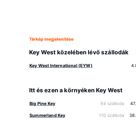
Térkép megjelenítése
Key West közelében lévő szállodák
Key West International (EYW)
4.
Itt és ezen a környéken Key West
Big Pine Key
64 szálloda
47
Summerland Key
110 szálloda
38