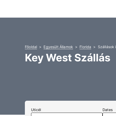
Főoldal
Egyesült Államok
Florida
Szállások 
Key West Szállás
Uticél
Dates