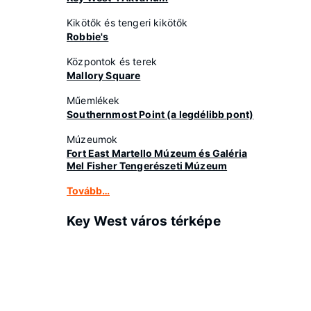
Kikötők és tengeri kikötők
Robbie's
Központok és terek
Mallory Square
Műemlékek
Southernmost Point (a legdélibb pont)
Múzeumok
Fort East Martello Múzeum és Galéria
Mel Fisher Tengerészeti Múzeum
Tovább…
Key West város térképe