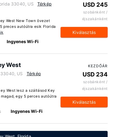
lorida 33040, US
Térkép
USD 245
szobánként /
éjszakánként
 Key West New Town övezet
 preces autóútra esik Florida
Kiválasztás
ók
Ingyenes Wi-Fi
Key West
KEZDŐÁR
a 33040, US
Térkép
USD 234
szobánként /
éjszakánként
Key West lesz a szállásod Key
d magad, egy 5 perces autóútra
Kiválasztás
s
Ingyenes Wi-Fi
y West, Florida