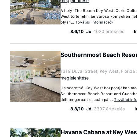
megjelenítése
A helyi The Reach Key West, Curio Colle
West történelmi belvárosa környékén hel
olyan...
További Információk
8.6/10
Jó
1020 értékelés
I
Southernmost Beach Reso
1319 Duval Street, Key West, Florid
megjelenítése
Ha szeretnél Key West központjában megs
Southernmost Beach Resort and Guesthou
déli tengerpart csupán pár...
További Inf
8.8/10
Jó
3397 értékelés
I
Havana Cabana at Key Wes