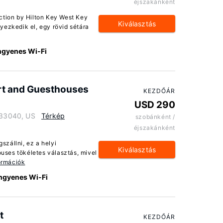
éjszakánként
ction by Hilton Key West Key
Kiválasztás
yezkedik el, egy rövid sétára
ngyenes Wi-Fi
rt and Guesthouses
KEZDŐÁR
USD 290
a 33040, US
Térkép
szobánként /
éjszakánként
zállni, ez a helyi
Kiválasztás
ses tökéletes választás, mivel
ormációk
ngyenes Wi-Fi
t
KEZDŐÁR