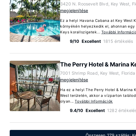
3420 N. Roosevelt Blvd, Key West, F
megjelenítése
Ez a helyi Havana Cabana at Key West
környékén helyezkedik el, ahonnan egy 5
Keys korallszigetek...
További Informáci
9/10
Excellent
1815 értékelés
The Perry Hotel & Marina 
7001 Shrimp Road, Key West, Florid
megjelenítése
Ha ez a helyi The Perry Hotel & Marina 
West területén, akkor a vízparton találo
olyan...
További Információk
9.4/10
Excellent
1282 értékelé
Összesen 279 szállás: Ke