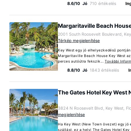
8.6/10
Jó
710 értékelés
In
Margaritaville Beach Hous
2001 South Roosevelt Boulevard, Key
Térkép megjelenítése
Key West egy jó elhelyezkedésű pontján 
Margaritaville Beach House Key West az
perces autóútra fekszik...
További Infor
8.8/10
Jó
1843 értékelés
I
The Gates Hotel Key West
3824 N Roosevelt Blvd, Key West, Fl
megjelenítése
Ha Key West (New Town övezet) egy jó 
szállást, ez a helyi The Gates Hotel K