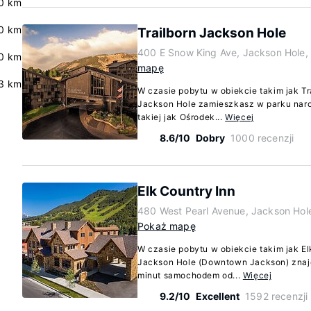
.0 km
.0 km
Trailborn Jackson Hole
400 E Snow King Ave, Jackson Hole
0 km
mapę
.3 km
W czasie pobytu w obiekcie takim jak T
Jackson Hole zamieszkasz w parku naro
takiej jak Ośrodek...
Więcej
8.6/10
Dobry
1000 recenzji
Elk Country Inn
480 West Pearl Avenue, Jackson Ho
Pokaż mapę
W czasie pobytu w obiekcie takim jak El
Jackson Hole (Downtown Jackson) znajdz
minut samochodem od...
Więcej
9.2/10
Excellent
1592 recenzji