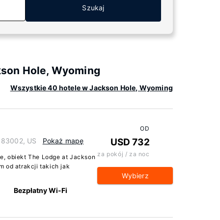
Szukaj
kson Hole, Wyoming
Wszystkie 40 hotele w Jackson Hole, Wyoming
OD
g 83002, US
Pokaż mapę
USD 732
za pokój / za noc
e, obiekt The Lodge at Jackson
 od atrakcji takich jak
Wybierz
Bezpłatny Wi-Fi