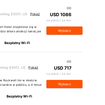
OD
yoming 83001, US
Pokaż
USD 1086
za pokój / za noc
rt Hotel znajdziesz się w
Wybierz
o blisko atrakcji takiej jak
Bezpłatny Wi-Fi
OD
oming 83001, US
Pokaż
USD 717
za pokój / za noc
he Rockwell Inn w mieście
Wybierz
ciarskie w pobliżu, a 4 minut
Bezpłatny Wi-Fi