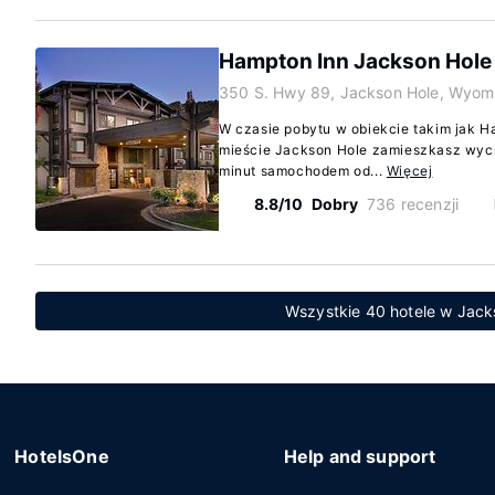
Hampton Inn Jackson Hole
350 S. Hwy 89, Jackson Hole, Wyom
W czasie pobytu w obiekcie takim jak 
mieście Jackson Hole zamieszkasz wycią
minut samochodem od...
Więcej
8.8/10
Dobry
736 recenzji
Wszystkie 40 hotele w Jac
HotelsOne
Help and support