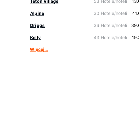
Teton Village
53 Hotele/hoteli
13
Alpine
30 Hotele/hoteli
41
Driggs
36 Hotele/hoteli
39.
Kelly
43 Hotele/hoteli
19
Więcej…