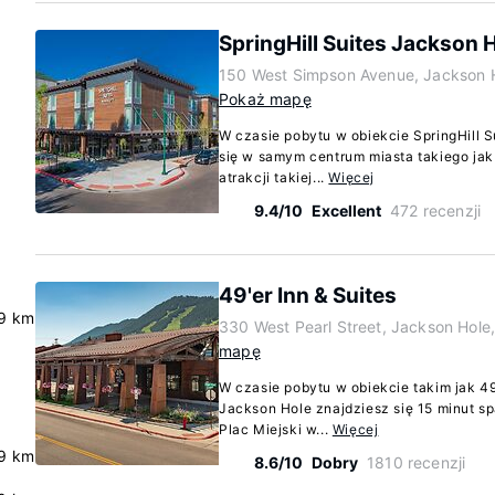
SpringHill Suites Jackson 
150 West Simpson Avenue, Jackson 
Pokaż mapę
W czasie pobytu w obiekcie SpringHill 
się w samym centrum miasta takiego jak
atrakcji takiej...
Więcej
9.4/10
Excellent
472 recenzji
49'er Inn & Suites
.9 km
330 West Pearl Street, Jackson Hol
mapę
W czasie pobytu w obiekcie takim jak 49
Jackson Hole znajdziesz się 15 minut sp
Plac Miejski w...
Więcej
9 km
8.6/10
Dobry
1810 recenzji