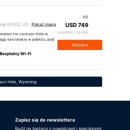
OD
ing 83002, US
Pokaż mapę
USD 749
za pokój / za noc
Hampton Inn Jackson Hole w
gi narciarskie w pobliżu, pięć
Wybierz
Bezpłatny Wi-Fi
kson Hole, Wyoming
Zapisz się do newslettera
Bądź na bieżąco z nowościami i specjalnymi