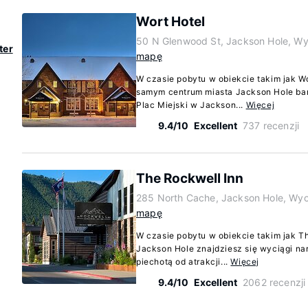
Wort Hotel
50 N Glenwood St, Jackson Hole, W
ter
mapę
W czasie pobytu w obiekcie takim jak Wo
samym centrum miasta Jackson Hole bardz
Plac Miejski w Jackson...
Więcej
9.4/10
Excellent
737 recenzji
The Rockwell Inn
285 North Cache, Jackson Hole, Wy
mapę
W czasie pobytu w obiekcie takim jak T
Jackson Hole znajdziesz się wyciągi nar
piechotą od atrakcji...
Więcej
9.4/10
Excellent
2062 recenzji