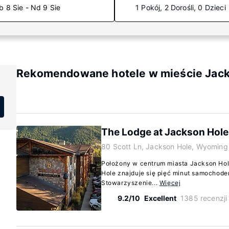
b 8 Sie - Nd 9 Sie
1 Pokój, 2 Dorośli, 0 Dzieci
Rekomendowane hotele w mieście Jac
The Lodge at Jackson Hole
80 Scott Ln, Jackson Hole, Wyomin
Położony w centrum miasta Jackson Hol
Hole znajduje się pięć minut samochodem
Stowarzyszenie...
Więcej
9.2/10
Excellent
1385 recenzji