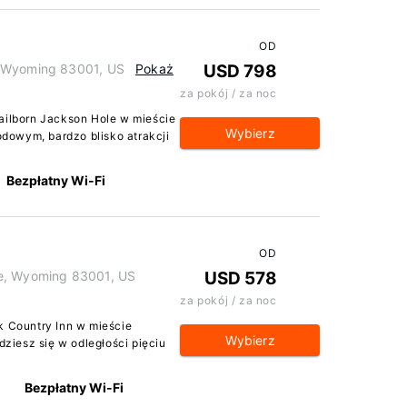
OD
, Wyoming 83001, US
Pokaż
USD 798
za pokój / za noc
railborn Jackson Hole w mieście
Wybierz
dowym, bardzo blisko atrakcji
Bezpłatny Wi-Fi
OD
le, Wyoming 83001, US
USD 578
za pokój / za noc
k Country Inn w mieście
Wybierz
iesz się w odległości pięciu
Bezpłatny Wi-Fi