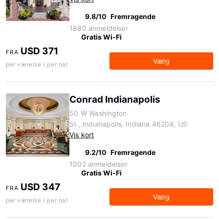
9.8/10
Fremragende
1880 anmeldelser
Gratis Wi-Fi
USD 371
FRA
Vælg
per værelse / per nat
Conrad Indianapolis
50 W Washington
St., Indianapolis, Indiana 46204, US
Vis kort
9.2/10
Fremragende
1002 anmeldelser
Gratis Wi-Fi
USD 347
FRA
Vælg
per værelse / per nat