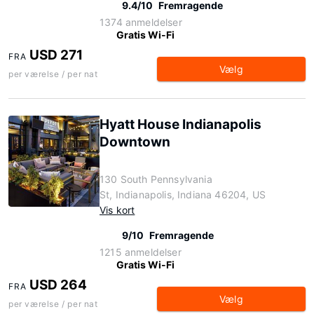
9.4/10
Fremragende
1374 anmeldelser
Gratis Wi-Fi
USD 271
FRA
Vælg
per værelse / per nat
Hyatt House Indianapolis
Downtown
130 South Pennsylvania
St, Indianapolis, Indiana 46204, US
Vis kort
9/10
Fremragende
1215 anmeldelser
Gratis Wi-Fi
USD 264
FRA
Vælg
per værelse / per nat