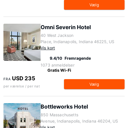
Vælg
Omni Severin Hotel
40 West Jackson
Place, Indianapolis, Indiana 46225, US
Vis kort
9.4/10
Fremragende
1073 anmeldelser
Gratis Wi-Fi
USD 235
FRA
Vælg
per værelse / per nat
Bottleworks Hotel
850 Massachusetts
Avenue, Indianapolis, Indiana 46204, US
Vis kort