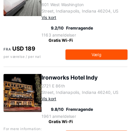
601 West Washington
Street, Indianapolis, Indiana 46204, US
Vis kort
9.2/10
Fremragende
1163 anmeldelser
Gratis Wi-Fi
USD 189
FRA
Vælg
per værelse / per nat
Ironworks Hotel Indy
2721 E 86th
Street, Indianapolis, Indiana 46240, US
Vis kort
9.8/10
Fremragende
1961 anmeldelser
Gratis Wi-Fi
For mere information: