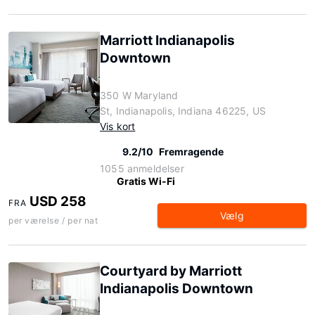
Marriott Indianapolis
Downtown
350 W Maryland
St, Indianapolis, Indiana 46225, US
Vis kort
9.2/10
Fremragende
1055 anmeldelser
Gratis Wi-Fi
USD 258
FRA
Vælg
per værelse / per nat
Courtyard by Marriott
Indianapolis Downtown