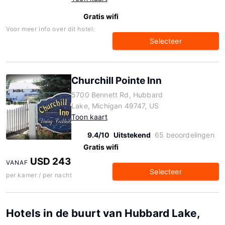
Gratis wifi
Voor meer info over dit hotel:
Selecteer
Churchill Pointe Inn
5700 Bennett Rd, Hubbard
Lake, Michigan 49747, US
Toon kaart
9.4/10
Uitstekend
65 beoordelingen
Gratis wifi
USD 243
VANAF
Selecteer
per kamer / per nacht
Hotels in de buurt van Hubbard Lake,