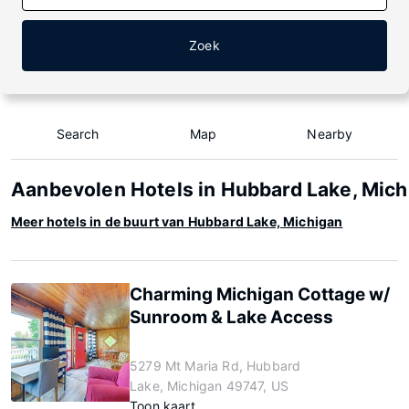
Zoek
Search
Map
Nearby
Aanbevolen Hotels in Hubbard Lake, Mich
Meer hotels in de buurt van Hubbard Lake, Michigan
Charming Michigan Cottage w/
Sunroom & Lake Access
5279 Mt Maria Rd, Hubbard
Lake, Michigan 49747, US
Toon kaart