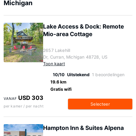
Michigan
Lake Access & Dock: Remote
Mio-area Cottage
2657 Lakehill
Dr, Curran, Michigan 48728, US
Toon kaart
10/10
Uitstekend
1 beoordelingen
19.6 km
Gratis wifi
USD 303
VANAF
Selecteer
per kamer / per nacht
Hampton Inn & Suites Alpena