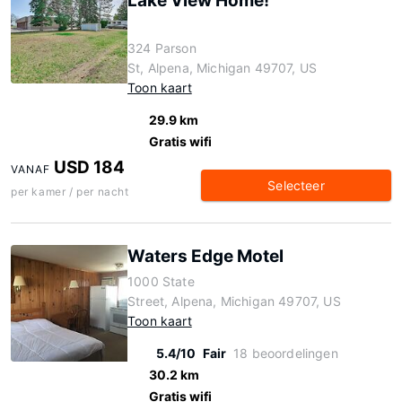
Lake View Home!
324 Parson
St, Alpena, Michigan 49707, US
Toon kaart
29.9 km
Gratis wifi
USD 184
VANAF
Selecteer
per kamer / per nacht
Waters Edge Motel
1000 State
Street, Alpena, Michigan 49707, US
Toon kaart
5.4/10
Fair
18 beoordelingen
30.2 km
Gratis wifi