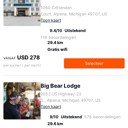
1060 Crittenden
Court, Alpena, Michigan 49707, US
Toon kaart
9.4/10
Uitstekend
116 beoordelingen
29.4 km
Gratis wifi
USD 278
VANAF
Selecteer
per kamer / per nacht
Big Bear Lodge
2052 US Highway 23
S., Alpena, Michigan 49707, US
Toon kaart
9/10
Uitstekend
676 beoordelingen
29.6 km