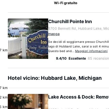
Wi-Fi gratuito
Churchill Pointe Inn
5700 Bennett Rd, Hubbard Lake, Mi
mappa
Se decidi di soggiornare presso Churchill
lago di Hubbard Lake, sarai a soli 4 min
.7 km
Questo bed and...
Maggiori informazioni
9.4/10
Eccellente
65 recension
d
Hotel vicino: Hubbard Lake, Michigan
7 km
Lake Access & Dock: Remo
2 km
5 km