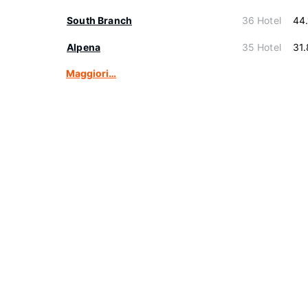
South Branch
36 Hotel
44
Alpena
35 Hotel
31
Maggiori…