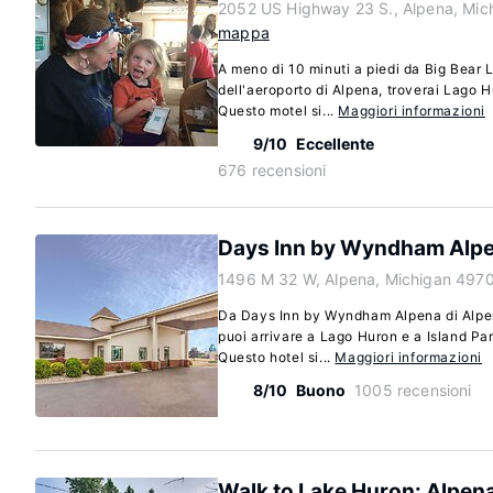
2052 US Highway 23 S., Alpena, Mic
mappa
A meno di 10 minuti a piedi da Big Bear L
dell'aeroporto di Alpena, troverai Lago
Questo motel si...
Maggiori informazioni
9/10
Eccellente
676 recensioni
Days Inn by Wyndham Alp
1496 M 32 W, Alpena, Michigan 4970
Da Days Inn by Wyndham Alpena di Alpena
puoi arrivare a Lago Huron e a Island Pa
Questo hotel si...
Maggiori informazioni
8/10
Buono
1005 recensioni
Walk to Lake Huron: Alpen