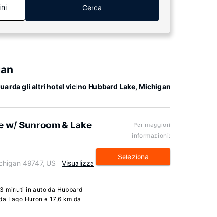
ini
Cerca
gan
uarda gli altri hotel vicino Hubbard Lake, Michigan
e w/ Sunroom & Lake
Per maggiori
informazioni:
Seleziona
chigan 49747, US
Visualizza
 3 minuti in auto da Hubbard
 da Lago Huron e 17,6 km da