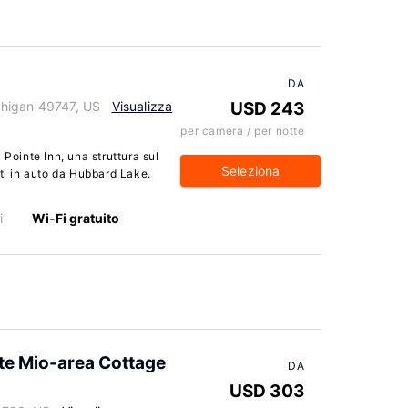
DA
chigan 49747, US
Visualizza
USD 243
per camera / per notte
 Pointe Inn, una struttura sul
Seleziona
uti in auto da Hubbard Lake.
i
Wi-Fi gratuito
te Mio-area Cottage
DA
USD 303