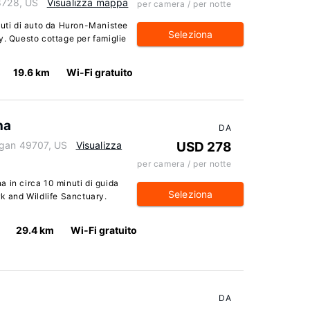
8728, US
Visualizza mappa
per camera / per notte
nuti di auto da Huron-Manistee
Seleziona
y. Questo cottage per famiglie
19.6 km
Wi-Fi gratuito
na
DA
igan 49707, US
Visualizza
USD 278
per camera / per notte
 in circa 10 minuti di guida
Seleziona
rk and Wildlife Sanctuary.
29.4 km
Wi-Fi gratuito
DA