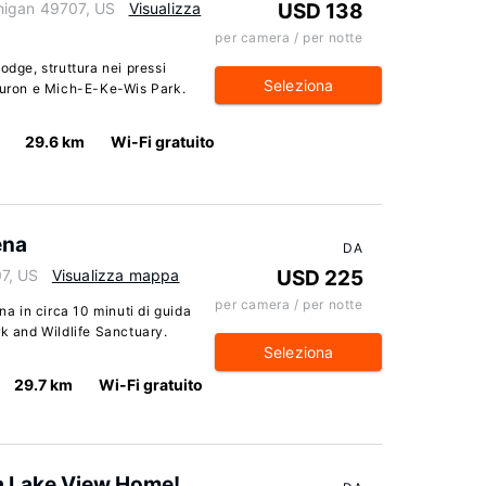
higan 49707, US
Visualizza
USD 138
per camera / per notte
odge, struttura nei pressi
Seleziona
 Huron e Mich-E-Ke-Wis Park.
29.6 km
Wi-Fi gratuito
ena
DA
7, US
Visualizza mappa
USD 225
per camera / per notte
 in circa 10 minuti di guida
rk and Wildlife Sanctuary.
Seleziona
29.7 km
Wi-Fi gratuito
a Lake View Home!