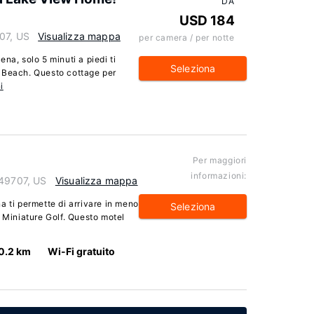
DA
USD 184
07, US
Visualizza mappa
per camera / per notte
na, solo 5 minuti a piedi ti
Seleziona
 Beach. Questo cottage per
i
Per maggiori
informazioni:
 49707, US
Visualizza mappa
a ti permette di arrivare in meno
Seleziona
s Miniature Golf. Questo motel
0.2 km
Wi-Fi gratuito