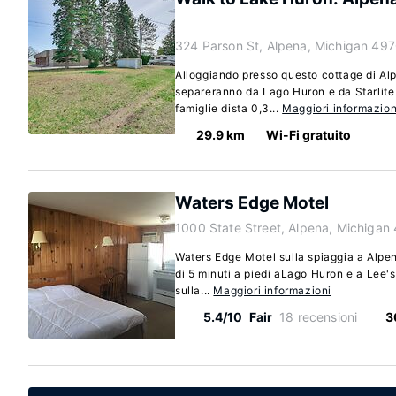
324 Parson St, Alpena, Michigan 497
Alloggiando presso questo cottage di Alpe
separeranno da Lago Huron e da Starlite
famiglie dista 0,3...
Maggiori informazion
29.9 km
Wi-Fi gratuito
Waters Edge Motel
1000 State Street, Alpena, Michigan
Waters Edge Motel sulla spiaggia a Alpen
di 5 minuti a piedi aLago Huron e a Lee'
sulla...
Maggiori informazioni
5.4/10
Fair
18 recensioni
3