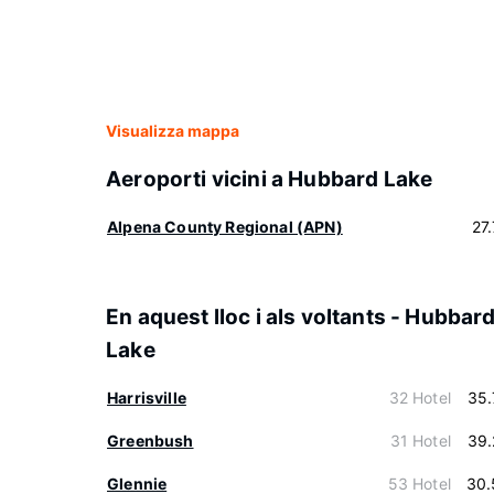
Visualizza mappa
Aeroporti vicini a Hubbard Lake
Alpena County Regional (APN)
27
En aquest lloc i als voltants - Hubbar
Lake
Harrisville
32 Hotel
35.
Greenbush
31 Hotel
39.
Glennie
53 Hotel
30.