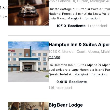
2657 Lakehill Dr, Curran, Michigan 4
.1 km
Questo cottage di Curran si trova a 1 mi
National Forest e 8 minuti da Snow Valle
.8 km
dista 6 km...
Maggiori informazioni
10/10
Eccellente
1 recensioni
Hampton Inn & Suites Alpe
1060 Crittenden Court, Alpena, Mich
mappa
Da Hampton Inn & Suites Alpena di Alpena
puoi arrivare a Lago Huron e a Island Pa
Questo hotel si...
Maggiori informazioni
9.4/10
Eccellente
116 recensioni
Big Bear Lodge