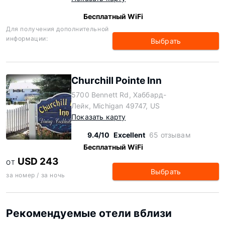
Бесплатный WiFi
Для получения дополнительной
информации:
Выбрать
Churchill Pointe Inn
5700 Bennett Rd, Хаббард-
Лейк, Michigan 49747, US
Показать карту
9.4/10
Excellent
65 отзывам
Бесплатный WiFi
USD 243
ОТ
Выбрать
за номер / за ночь
Рекомендуемые отели вблизи