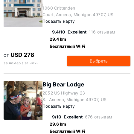
1060 Crittenden
Court, Алпена, Michigan 49707, US
Показать карту
9.4/10
Excellent
116 отзывам
29.4 km
Бесплатный WiFi
USD 278
ОТ
Выбрать
за номер / за ночь
Big Bear Lodge
2052 US Highway 23
S., Алпена, Michigan 49707, US
Показать карту
9/10
Excellent
676 отзывам
29.6 km
Бесплатный WiFi