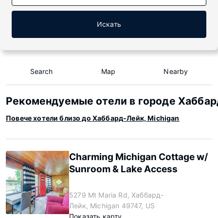
Искать
Search
Map
Nearby
Рекомендуемые отели в городе Хаббард
Повече хотели близо до Хаббард-Лейк, Michigan
Charming Michigan Cottage w/
Sunroom & Lake Access
5279 Mt Maria Rd, Хаббард-
Лейк, Michigan 49747, US
Показать карту