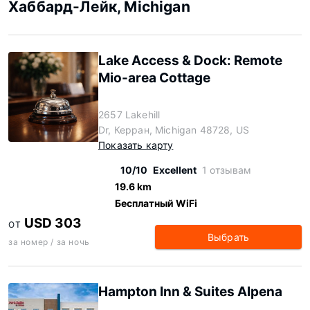
Хаббард-Лейк, Michigan
Lake Access & Dock: Remote
Mio-area Cottage
2657 Lakehill
Dr, Керран, Michigan 48728, US
Показать карту
10/10
Excellent
1 отзывам
19.6 km
Бесплатный WiFi
USD 303
ОТ
Выбрать
за номер / за ночь
Hampton Inn & Suites Alpena