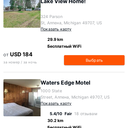
Lake View Home!
324 Parson
St, Алпена, Michigan 49707, US
Показать карту
29.9 km
Бесплатный WiFi
USD 184
ОТ
Выбрать
за номер / за ночь
Waters Edge Motel
1000 State
Street, Алпена, Michigan 49707, US
Показать карту
5.4/10
Fair
18 отзывам
30.2 km
Бесплатный WiFi