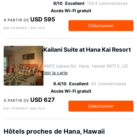
9/10
Excellent
1004 commentaires
Accès Wi-Fi gratuit
USD 595
À PARTIR DE
Sélectionner
par chambre / par nuit
Kailani Suite at Hana Kai Resort
4865 Uakea Rd, Hana, Hawaii 96713, US
Voir la carte
9.4/10
Excellent
45 commentaires
Accès Wi-Fi gratuit
USD 627
À PARTIR DE
Sélectionner
par chambre / par nuit
Hôtels proches de Hana, Hawaii