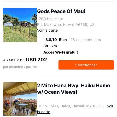
Gods Peace Of Maui
1290 Haliimaile
Rd, Makawao, Hawaii 96768, US
Voir la carte
8.8/10
Bien
118 commentaires
38.1 km
Accès Wi-Fi gratuit
USD 202
À PARTIR DE
Sélectionner
par chambre / par nuit
2 Mi to Hana Hwy: Haiku Home
w/ Ocean Views!
10 Koi Koi Pl, Haiku, Hawaii 96708, US
Voir
la carte