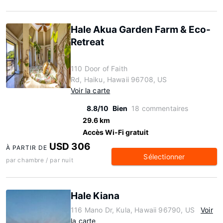
Hale Akua Garden Farm & Eco-
Retreat
110 Door of Faith
Rd, Haiku, Hawaii 96708, US
Voir la carte
8.8/10
Bien
18 commentaires
29.6 km
Accès Wi-Fi gratuit
USD 306
À PARTIR DE
Sélectionner
par chambre / par nuit
Hale Kiana
116 Mano Dr, Kula, Hawaii 96790, US
Voir
la carte