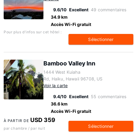
9.6/10
Excellent
49 commentaires
34.9 km
Accès Wi-Fi gratuit
Pour plus d'infos sur cet hôtel :
Sélectionner
Bamboo Valley Inn
1444 West Kuiaha
Rd, Haiku, Hawaii 96708, US
Voir la carte
9.4/10
Excellent
55 commentaires
36.6 km
Accès Wi-Fi gratuit
USD 359
À PARTIR DE
Sélectionner
par chambre / par nuit