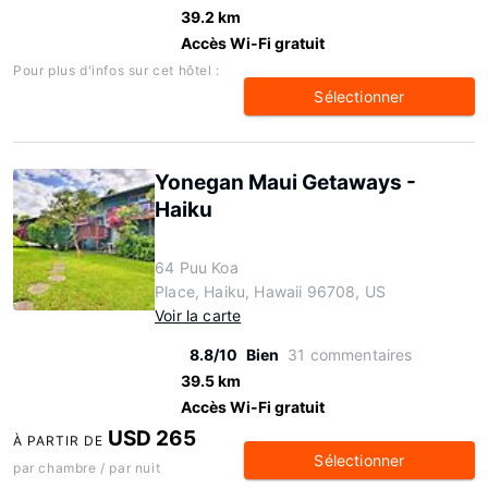
39.2 km
Accès Wi-Fi gratuit
Pour plus d'infos sur cet hôtel :
Sélectionner
Yonegan Maui Getaways -
Haiku
64 Puu Koa
Place, Haiku, Hawaii 96708, US
Voir la carte
8.8/10
Bien
31 commentaires
39.5 km
Accès Wi-Fi gratuit
USD 265
À PARTIR DE
Sélectionner
par chambre / par nuit