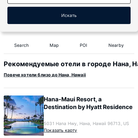
Искать
Search
Map
POI
Nearby
Рекомендуемые отели в городе Нана, H
Повече хотели близо до Нана, Hawaii
Hana-Maui Resort, a
Destination by Hyatt Residence
5031 Hana Hwy, Нана, Hawaii 96713, US
Показать карту