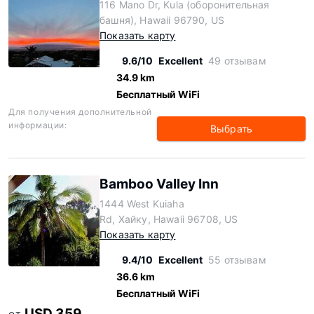
116 Mano Dr, Kula (оборонительная
башня), Hawaii 96790, US
Показать карту
9.6/10
Excellent
49 отзывам
34.9 km
Бесплатный WiFi
Для получения дополнительной
информации:
Выбрать
Bamboo Valley Inn
1444 West Kuiaha
Rd, Хайку, Hawaii 96708, US
Показать карту
9.4/10
Excellent
55 отзывам
36.6 km
Бесплатный WiFi
USD 359