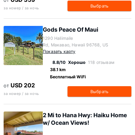
ОТ
Выбрать
за номер / за ночь
Gods Peace Of Maui
1290 Haliimaile
Rd, Макавао, Hawaii 96768, US
Показать карту
8.8/10
Хорошо
118 отзывам
38.1 km
Бесплатный WiFi
USD 202
ОТ
Выбрать
за номер / за ночь
2 Mi to Hana Hwy: Haiku Home
w/ Ocean Views!