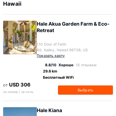
Hawaii
Hale Akua Garden Farm & Eco-
Retreat
110 Door of Faith
Rd, Хайку, Hawaii 96708, US
Показать карту
8.8/10
Хорошо
18 отзывам
29.6 km
Бесплатный WiFi
USD 306
ОТ
Выбрать
за номер / за ночь
Hale Kiana