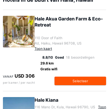
Hale Akua Garden Farm & Eco-
Retreat
110 Door of Faith
Rd, Haiku, Hawaii 96708, US
Toon kaart
8.8/10
Goed
18 beoordelingen
29.6 km
Gratis wifi
USD 306
VANAF
Selecteer
per kamer / per nacht
Hale Kiana
116 Mano Dr, Kula, Hawaii 96790, US
Toon