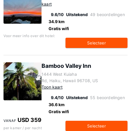
kaart
9.6/10
Uitstekend
49 beoordelingen
34.9 km
Gratis wifi
Voor meer info over dit hotel:
Selecteer
Bamboo Valley Inn
1444 West Kuiaha
Rd, Haiku, Hawaii 96708, US
Toon kaart
9.4/10
Uitstekend
55 beoordelingen
36.6 km
Gratis wifi
USD 359
VANAF
Selecteer
per kamer / per nacht