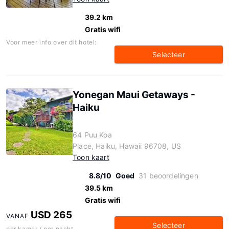
39.2 km
Gratis wifi
Voor meer info over dit hotel:
Selecteer
Yonegan Maui Getaways -
Haiku
64 Puu Koa
Place, Haiku, Hawaii 96708, US
Toon kaart
8.8/10
Goed
31 beoordelingen
39.5 km
Gratis wifi
USD 265
VANAF
Selecteer
per kamer / per nacht