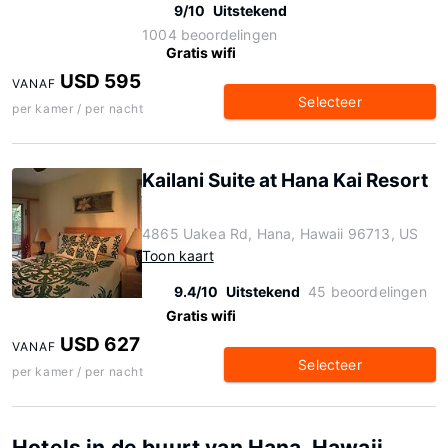
9/10
Uitstekend
1004 beoordelingen
Gratis wifi
USD 595
VANAF
Selecteer
per kamer / per nacht
Kailani Suite at Hana Kai Resort
4865 Uakea Rd, Hana, Hawaii 96713, US
Toon kaart
9.4/10
Uitstekend
45 beoordelingen
Gratis wifi
USD 627
VANAF
Selecteer
per kamer / per nacht
Hotels in de buurt van Hana, Hawaii