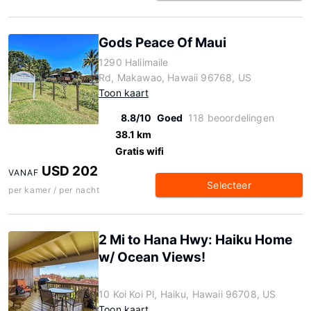
Gods Peace Of Maui
1290 Haliimaile
Rd, Makawao, Hawaii 96768, US
Toon kaart
8.8/10
Goed
118 beoordelingen
38.1 km
Gratis wifi
USD 202
VANAF
Selecteer
per kamer / per nacht
2 Mi to Hana Hwy: Haiku Home
w/ Ocean Views!
10 Koi Koi Pl, Haiku, Hawaii 96708, US
Toon kaart