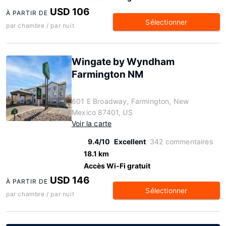
USD 106
À PARTIR DE
Sélectionner
par chambre / par nuit
Wingate by Wyndham
Farmington NM
601 E Broadway, Farmington, New
Mexico 87401, US
Voir la carte
9.4/10
Excellent
342 commentaires
18.1 km
Accès Wi-Fi gratuit
USD 146
À PARTIR DE
Sélectionner
par chambre / par nuit