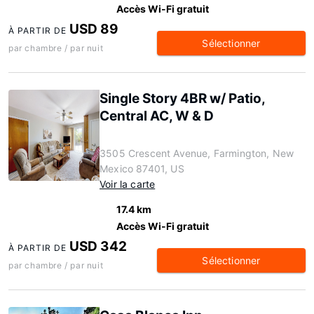
Accès Wi-Fi gratuit
USD 89
À PARTIR DE
Sélectionner
par chambre / par nuit
Single Story 4BR w/ Patio,
Central AC, W & D
3505 Crescent Avenue, Farmington, New
Mexico 87401, US
Voir la carte
17.4 km
Accès Wi-Fi gratuit
USD 342
À PARTIR DE
Sélectionner
par chambre / par nuit