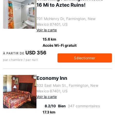
16 Mi to Aztec Ruins!
701 McHenry Dr, Farmington, New
Mexico 87401, US
Voir la carte
15.6 km
Accès Wi-Fi gratuit
USD 356
À PARTIR DE
Sélectionner
par chambre / par nuit
Economy Inn
332 East Main St., Farmington, New
Mexico 87401, US
Voir la carte
8.2/10
Bien
347 commentaires
17.3 km