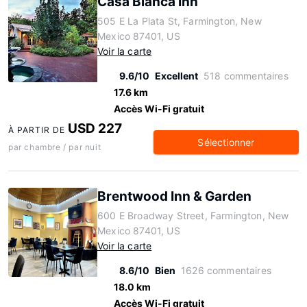
Casa Blanca Inn
505 E La Plata St, Farmington, New
Mexico 87401, US
Voir la carte
9.6/10
Excellent
518 commentaires
17.6 km
Accès Wi-Fi gratuit
USD 227
À PARTIR DE
Sélectionner
par chambre / par nuit
Brentwood Inn & Garden
600 E Broadway Street, Farmington, New
Mexico 87401, US
Voir la carte
8.6/10
Bien
1626 commentaires
18.0 km
Accès Wi-Fi gratuit