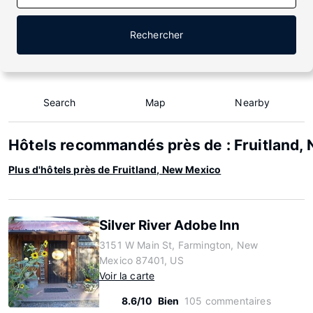
Rechercher
Search
Map
Nearby
Hôtels recommandés près de : Fruitland,
Plus d'hôtels près de Fruitland, New Mexico
Silver River Adobe Inn
3151 W Main St, Farmington, New
Mexico 87401, US
Voir la carte
8.6/10
Bien
105 commentaires