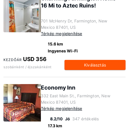
16 Mi to Aztec Ruins!
701 McHenry Dr, Farmington, New
Mexico 87401, US
Térkép megjelenítése
15.6 km
Ingyenes Wi-Fi
USD 356
KEZDŐÁR
Kiválasztás
szobánként / éjszakánként
Economy Inn
332 East Main St., Farmington, New
Mexico 87401, US
Térkép megjelenítése
8.2/10
Jó
347 értékelés
17.3 km