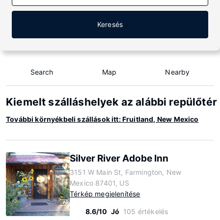
Keresés
Search
Map
Nearby
Kiemelt szálláshelyek az alábbi repülőté
További környékbeli szállások itt: Fruitland, New Mexico
Silver River Adobe Inn
3151 W Main St, Farmington, New
Mexico 87401, US
Térkép megjelenítése
8.6/10
Jó
105 értékelés