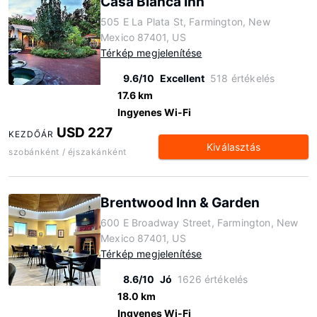
Casa Blanca Inn
505 E La Plata St, Farmington, New
Mexico 87401, US
Térkép megjelenítése
9.6/10
Excellent
518 értékelés
17.6 km
Ingyenes Wi-Fi
USD 227
KEZDŐÁR
Kiválasztás
szobánként / éjszakánként
Brentwood Inn & Garden
600 E Broadway Street, Farmington, New
Mexico 87401, US
Térkép megjelenítése
8.6/10
Jó
1626 értékelés
18.0 km
Ingyenes Wi-Fi