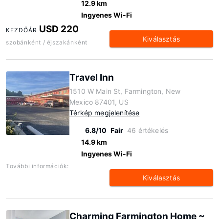
12.9 km
Ingyenes Wi-Fi
USD 220
KEZDŐÁR
Kiválasztás
szobánként / éjszakánként
Travel Inn
1510 W Main St, Farmington, New
Mexico 87401, US
Térkép megjelenítése
6.8/10
Fair
46 értékelés
14.9 km
Ingyenes Wi-Fi
További információk:
Kiválasztás
Charming Farmington Home ~