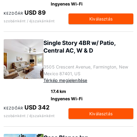
Ingyenes Wi-Fi
USD 89
KEZDŐÁR
Kiválasztás
szobánként / éjszakánként
Single Story 4BR w/ Patio,
Central AC, W & D
3505 Crescent Avenue, Farmington, New
Mexico 87401, US
Térkép megjelenítése
17.4 km
Ingyenes Wi-Fi
USD 342
KEZDŐÁR
Kiválasztás
szobánként / éjszakánként