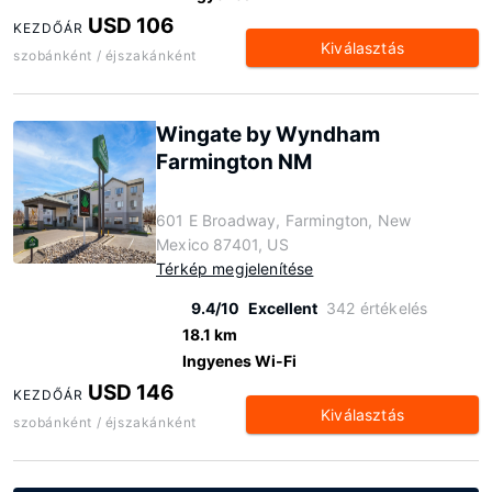
USD 106
KEZDŐÁR
Kiválasztás
szobánként / éjszakánként
Wingate by Wyndham
Farmington NM
601 E Broadway, Farmington, New
Mexico 87401, US
Térkép megjelenítése
9.4/10
Excellent
342 értékelés
18.1 km
Ingyenes Wi-Fi
USD 146
KEZDŐÁR
Kiválasztás
szobánként / éjszakánként