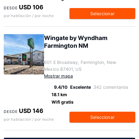
USD 106
DESDE
Seleccionar
por habitación / por noche
Wingate by Wyndham
Farmington NM
601 E Broadway, Farmington, New
Mexico 87401, US
Mostrar mapa
9.4/10
Excelente
342 comentarios
18.1 km
Wifi gratis
USD 146
DESDE
Seleccionar
por habitación / por noche