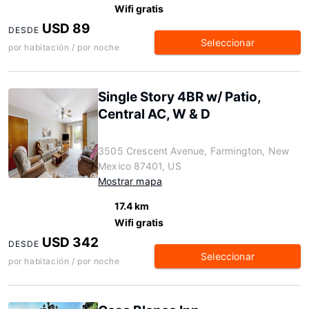
Wifi gratis
USD 89
DESDE
Seleccionar
por habitación / por noche
Single Story 4BR w/ Patio,
Central AC, W & D
3505 Crescent Avenue, Farmington, New
Mexico 87401, US
Mostrar mapa
17.4 km
Wifi gratis
USD 342
DESDE
Seleccionar
por habitación / por noche