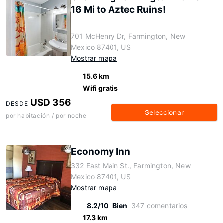
16 Mi to Aztec Ruins!
701 McHenry Dr, Farmington, New
Mexico 87401, US
Mostrar mapa
15.6 km
Wifi gratis
USD 356
DESDE
Seleccionar
por habitación / por noche
Economy Inn
332 East Main St., Farmington, New
Mexico 87401, US
Mostrar mapa
8.2/10
Bien
347 comentarios
17.3 km