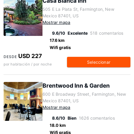
Casa Blanca Inn
505 E La Plata St, Farmington, New
Mexico 87401, US
Mostrar mapa
9.6/10
Excelente
518 comentarios
17.6 km
Wifi gratis
USD 227
DESDE
Seleccionar
por habitación / por noche
Brentwood Inn & Garden
600 E Broadway Street, Farmington, New
Mexico 87401, US
Mostrar mapa
8.6/10
Bien
1626 comentarios
18.0 km
Wifi gratis