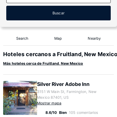
Buscar
Search
Map
Nearby
Hoteles cercanos a Fruitland, New Mexic
Más hoteles cerca de Fruitland, New Mexico
Silver River Adobe Inn
3151 W Main St, Farmington, New
Mexico 87401, US
Mostrar mapa
8.6/10
Bien
105 comentarios