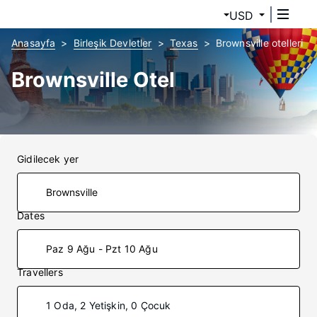
USD
Anasayfa
Birleşik Devletler
Texas
Brownsville otelleri
Brownsville Otel
Gidilecek yer
Dates
Paz 9 Ağu - Pzt 10 Ağu
Travellers
1 Oda, 2 Yetişkin, 0 Çocuk