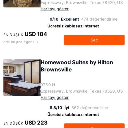
Expressway, Brownsville, Texas 78520, US
Haritayı göster
9/10
Excellent
474 değerlendirme
Ücretsiz kablosuz internet
USD 184
EN DÜŞÜK
Seç
oda başına / gecelik
Homewood Suites by Hilton
Brownsville
3759 N
Expressway, Brownsville, Texas 78520, US
Haritayı göster
8.8/10
İyi
662 değerlendirme
Ücretsiz kablosuz internet
USD 223
EN DÜŞÜK