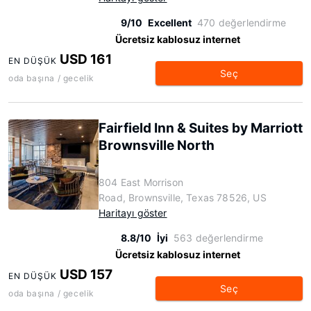
9/10
Excellent
470 değerlendirme
Ücretsiz kablosuz internet
USD 161
EN DÜŞÜK
Seç
oda başına / gecelik
Fairfield Inn & Suites by Marriott
Brownsville North
804 East Morrison
Road, Brownsville, Texas 78526, US
Haritayı göster
8.8/10
İyi
563 değerlendirme
Ücretsiz kablosuz internet
USD 157
EN DÜŞÜK
Seç
oda başına / gecelik