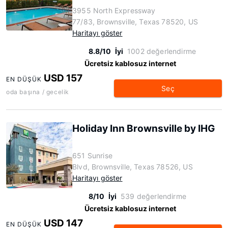
3955 North Expressway
77/83, Brownsville, Texas 78520, US
Haritayı göster
8.8/10
İyi
1002 değerlendirme
Ücretsiz kablosuz internet
USD 157
EN DÜŞÜK
Seç
oda başına / gecelik
Holiday Inn Brownsville by IHG
651 Sunrise
Blvd, Brownsville, Texas 78526, US
Haritayı göster
8/10
İyi
539 değerlendirme
Ücretsiz kablosuz internet
USD 147
EN DÜŞÜK