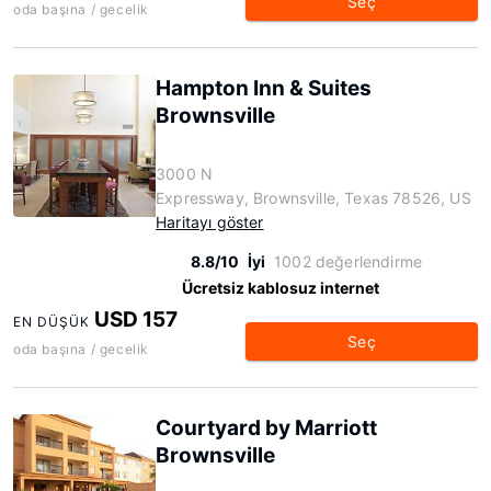
Seç
oda başına / gecelik
Hampton Inn & Suites
Brownsville
3000 N
Expressway, Brownsville, Texas 78526, US
Haritayı göster
8.8/10
İyi
1002 değerlendirme
Ücretsiz kablosuz internet
USD 157
EN DÜŞÜK
Seç
oda başına / gecelik
Courtyard by Marriott
Brownsville