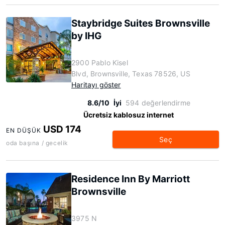
Staybridge Suites Brownsville
by IHG
2900 Pablo Kisel
Blvd, Brownsville, Texas 78526, US
Haritayı göster
8.6/10
İyi
594 değerlendirme
Ücretsiz kablosuz internet
USD 174
EN DÜŞÜK
Seç
oda başına / gecelik
Residence Inn By Marriott
Brownsville
3975 N