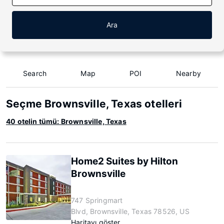
Ara
Search
Map
POI
Nearby
Seçme Brownsville, Texas otelleri
40 otelin tümü: Brownsville, Texas
Home2 Suites by Hilton
Brownsville
747 Springmart
Blvd, Brownsville, Texas 78526, US
Haritayı göster