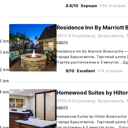
8.6/10
Хорошо
594 отзывам
Residence Inn By Marriott 
3975 N Expressway, Браунсвилль, 
6 km
карту
Residence Inn By Marriott Brownsville
.0 km
города Браунсвилль. Торговый центр S
Портер расположены в 5 минутах...
До
2 km
9/10
Excellent
474 отзывам
.1 km
4 km
Homewood Suites by Hilton
3759 N Expressway, Браунсвилль, 
карту
Homewood Suites by Hilton Brownsvill
города Браунсвилль. Торговый центр S
8 km
расположены в 5 минутах езды...
Допо