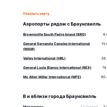
Показать карту
Аэропорты рядом с Браунсвилль
Brownsville South Padre Island (BRO)
6.
General Servando Canales International
15
(MAM)
Valley International (HRL)
39.
General Lucio Blanco International (REX)
74
Mc Allen Miller International (MFE)
80.
В и вблизи города Браунсвилль
Матаморос
42 Отелей
3.