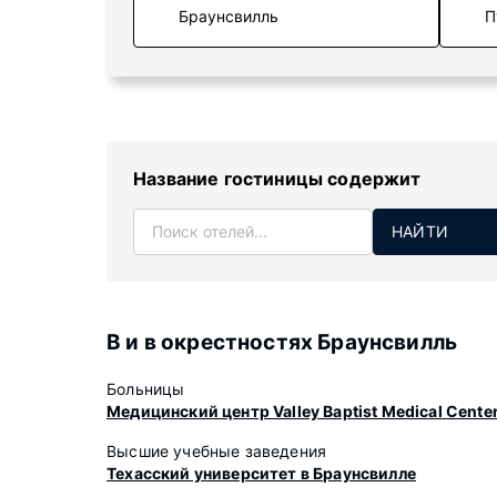
П
Название гостиницы содержит
НАЙТИ
В и в окрестностях Браунсвилль
Больницы
Медицинский центр Valley Baptist Medical Cente
Высшие учебные заведения
Техасский университет в Браунсвилле