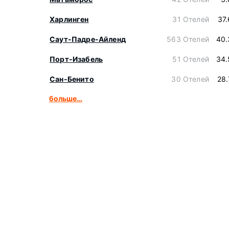
Харлинген
31 Отелей
37
Саут-Падре-Айленд
563 Отелей
40.
Порт-Изабель
51 Отелей
34.
Сан-Бенито
30 Отелей
28
больше…