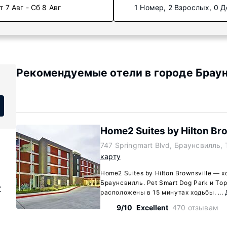
т 7 Авг - Сб 8 Авг
1 Номер, 2 Взрослых, 0 Д
Рекомендуемые отели в городе Браун
Home2 Suites by Hilton Br
747 Springmart Blvd, Браунсвилль,
карту
Home2 Suites by Hilton Brownsville — 
Браунсвилль. Pet Smart Dog Park и То
r
расположены в 15 минутах ходьбы. ...
9/10
Excellent
470 отзывам