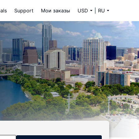
als
Support
Мои заказы
USD
RU