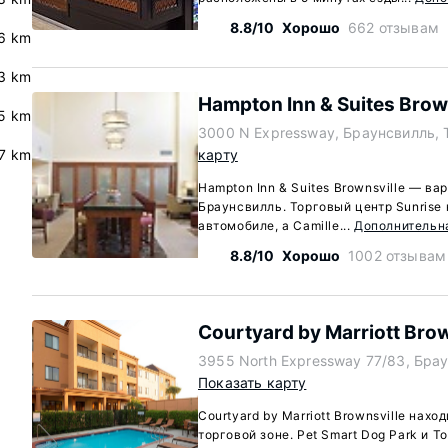
8.8/10
Хорошо
662 отзывам
.6 km
3 km
Hampton Inn & Suites Brow
5 km
3000 N Expressway, Браунсвилль, 
.7 km
карту
Hampton Inn & Suites Brownsville — в
Браунсвилль. Торговый центр Sunrise 
автомобиле, а Camille...
Дополнительн
8.8/10
Хорошо
1002 отзывам
Courtyard by Marriott Brow
3955 North Expressway 77/83, Брау
Показать карту
Courtyard by Marriott Brownsville нахо
торговой зоне. Pet Smart Dog Park и Т