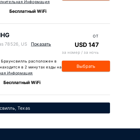
лнительная Информация
Бесплатный WiFi
 IHG
ОТ
as 78526, US
Показать
USD 147
за номер / за ночь
де Браунсвилль расположен в
Выбрать
 находится в 2 минутах езды на
ная Информация
Бесплатный WiFi
свилль, Texas