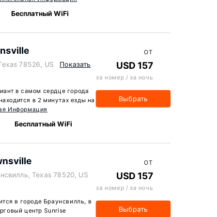
Бесплатный WiFi
nsville
ОТ
Texas 78526, US
Показать
USD 157
за номер / за ночь
ариант в самом сердце города
Выбрать
находится в 2 минутах езды на
ая Информация
Бесплатный WiFi
nsville
ОТ
нсвилль, Texas 78520, US
USD 157
за номер / за ночь
дится в городе Браунсвилль, в
Выбрать
орговый центр Sunrise