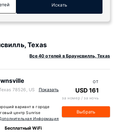
етей
Искать
свилль, Texas
Все 40 отелей в Браунсвилль, Texas
ownsville
ОТ
 Texas 78526, US
Показать
USD 161
за номер / за ночь
хороший вариант в городе
Выбрать
рговый центр Sunrise
Дополнительная Информация
Бесплатный WiFi