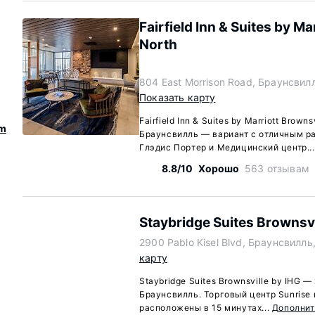
Fairfield Inn & Suites by Ma
North
804 East Morrison Road, Браунсвил
Показать карту
Fairfield Inn & Suites by Marriott Browns
um
Браунсвилль — вариант с отличным р
Глэдис Портер и Медицинский центр..
8.8/10
Хорошо
563 отзывам
Staybridge Suites Brownsvi
2900 Pablo Kisel Blvd, Браунсвилль
карту
Staybridge Suites Brownsville by IHG 
Браунсвилль. Торговый центр Sunrise и
расположены в 15 минутах...
Дополни