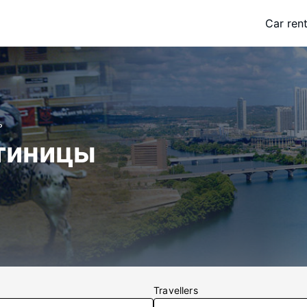
Car rent
ь
тиницы
Travellers