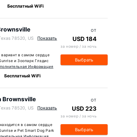
Бесплатный WiFi
Brownsville
ОТ
Texas 78520, US
Показать
USD 184
за номер / за ночь
 — вариант в самом сердце
Выбрать
unrise и Зоопарк Глэдис
полнительная Информация
Бесплатный WiFi
 Brownsville
ОТ
Texas 78520, US
Показать
USD 223
за номер / за ночь
e находится в самом сердце
Выбрать
unrise и Pet Smart Dog Park
лнительная Информация