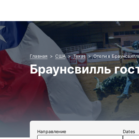
Главная
США
Texas
Отели в Браунсвилл
Браунсвилль гос
Направление
Dates