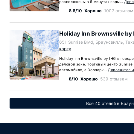
расположены в 5 минутах езды...
Допо
8.8/10
Хорошо
1002 отзывам
Holiday Inn Brownsville by
651 Sunrise Blvd, Браунсвилль, Tex
карту
Holiday Inn Brownsville by IHG в горо
деловой зоне. Торговый центр Sunrise
автомобиле, а Зоопарк...
Дополнитель
8/10
Хорошо
539 отзывам
Все 40 отелей в Браун