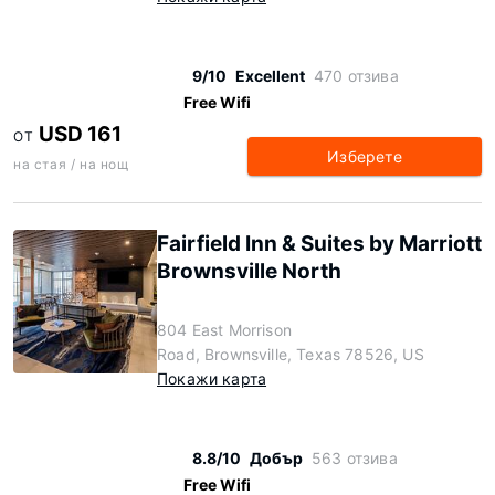
9/10
Excellent
470 отзива
Free Wifi
USD 161
ОТ
Изберете
на стая / на нощ
Fairfield Inn & Suites by Marriott
Brownsville North
804 East Morrison
Road, Brownsville, Texas 78526, US
Покажи карта
8.8/10
Добър
563 отзива
Free Wifi