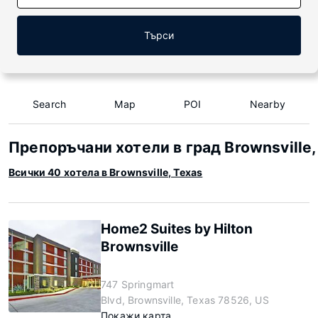
Търси
Search
Map
POI
Nearby
Препоръчани хотели в град Brownsville,
Всички 40 хотела в Brownsville, Texas
Home2 Suites by Hilton
Brownsville
747 Springmart
Blvd, Brownsville, Texas 78526, US
Покажи карта