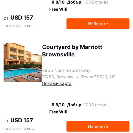
8.8/10
Добър
1002 отзива
Free Wifi
USD 157
ОТ
Изберете
на стая / на нощ
Courtyard by Marriott
Brownsville
3955 North Expressway
77/83, Brownsville, Texas 78520, US
Покажи карта
8.8/10
Добър
1002 отзива
Free Wifi
USD 157
ОТ
Изберете
на стая / на нощ