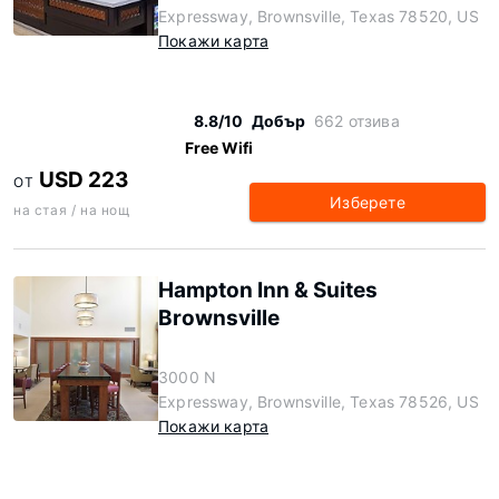
Expressway, Brownsville, Texas 78520, US
Покажи карта
8.8/10
Добър
662 отзива
Free Wifi
USD 223
ОТ
Изберете
на стая / на нощ
Hampton Inn & Suites
Brownsville
3000 N
Expressway, Brownsville, Texas 78526, US
Покажи карта