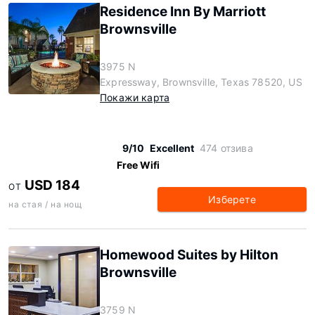
Residence Inn By Marriott
Brownsville
3975 N
Expressway, Brownsville, Texas 78520, US
Покажи карта
9/10
Excellent
474 отзива
Free Wifi
USD 184
ОТ
Изберете
на стая / на нощ
Homewood Suites by Hilton
Brownsville
3759 N