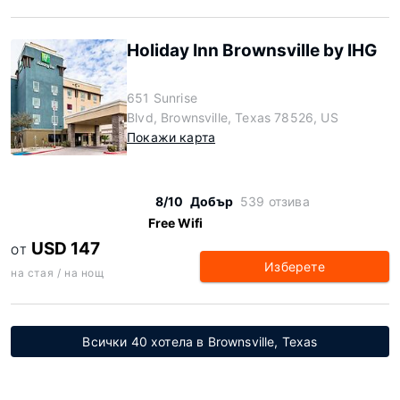
Holiday Inn Brownsville by IHG
651 Sunrise
Blvd, Brownsville, Texas 78526, US
Покажи карта
8/10
Добър
539 отзива
Free Wifi
USD 147
ОТ
Изберете
на стая / на нощ
Всички 40 хотела в Brownsville, Texas