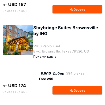
USD 157
ОТ
Изберете
на стая / на нощ
Staybridge Suites Brownsville
by IHG
2900 Pablo Kisel
Blvd, Brownsville, Texas 78526, US
Покажи карта
8.6/10
Добър
594 отзива
Free Wifi
USD 174
ОТ
Изберете
на стая / на нощ