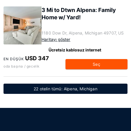
3 Mi to Dtwn Alpena: Family
Home w/ Yard!
1180 Dow Dr, Alpena, Michigan 49707, US
Haritayı göster
Ücretsiz kablosuz internet
USD 347
EN DÜŞÜK
Seç
oda başına / gecelik
22 otelin tümü: Alpena, Michigan