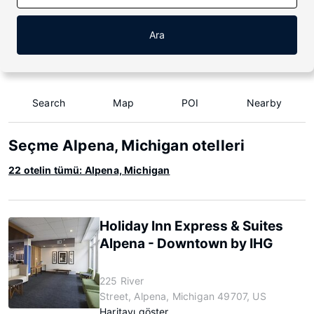
Ara
Search
Map
POI
Nearby
Seçme Alpena, Michigan otelleri
22 otelin tümü: Alpena, Michigan
Holiday Inn Express & Suites
Alpena - Downtown by IHG
225 River
Street, Alpena, Michigan 49707, US
Haritayı göster