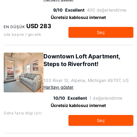
9/10
Excellent
400 değerlendirme
Ücretsiz kablosuz internet
USD 283
EN DÜŞÜK
Seç
oda başına / gecelik
Downtown Loft Apartment,
Steps to Riverfront!
103 River St, Alpena, Michigan 49707, US
Haritayı göster
10/10
Excellent
1 değerlendirme
Ücretsiz kablosuz internet
Daha fazla bilgi için:
Seç