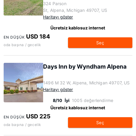
324 Parson
St, Alpena, Michigan 49707, US
Haritayı göster
Ücretsiz kablosuz internet
USD 184
EN DÜŞÜK
Seç
oda başına / gecelik
Days Inn by Wyndham Alpena
1496 M 32 W, Alpena, Michigan 49707, US
Haritayı göster
8/10
İyi
1005 değerlendirme
Ücretsiz kablosuz internet
USD 225
EN DÜŞÜK
Seç
oda başına / gecelik