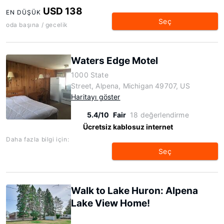
USD 138
EN DÜŞÜK
Seç
oda başına / gecelik
Waters Edge Motel
1000 State
Street, Alpena, Michigan 49707, US
Haritayı göster
5.4/10
Fair
18 değerlendirme
Ücretsiz kablosuz internet
Daha fazla bilgi için:
Seç
Walk to Lake Huron: Alpena
Lake View Home!