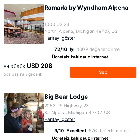
Ramada by Wyndham Alpena
1000 US 23
North, Alpena, Michigan 49707, US
Haritayı göster
7.2/10
İyi
1009 değerlendirme
Ücretsiz kablosuz internet
USD 208
EN DÜŞÜK
Seç
oda başına / gecelik
Big Bear Lodge
2052 US Highway 23
S., Alpena, Michigan 49707, US
Haritayı göster
9/10
Excellent
676 değerlendirme
Ücretsiz kablosuz internet