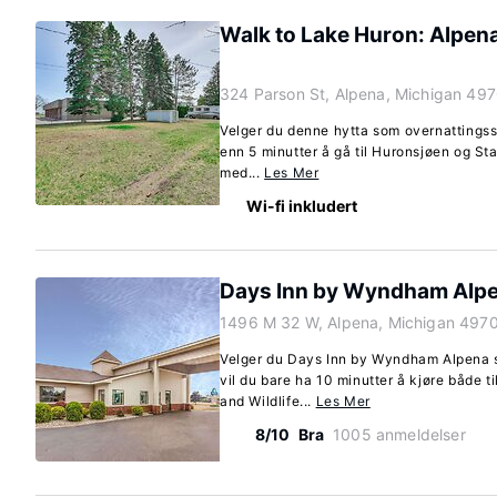
Walk to Lake Huron: Alpen
324 Parson St, Alpena, Michigan 497
Velger du denne hytta som overnattingsst
enn 5 minutter å gå til Huronsjøen og St
med...
Les Mer
Wi-fi inkludert
Days Inn by Wyndham Alp
1496 M 32 W, Alpena, Michigan 4970
Velger du Days Inn by Wyndham Alpena s
vil du bare ha 10 minutter å kjøre både ti
and Wildlife...
Les Mer
8/10
Bra
1005 anmeldelser