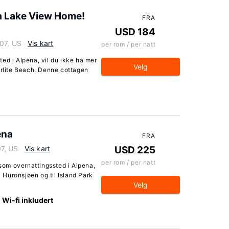
a Lake View Home!
FRA
USD 184
07, US
Vis kart
per rom / per natt
ed i Alpena, vil du ikke ha mer
Velg
arlite Beach. Denne cottagen
ena
FRA
7, US
Vis kart
USD 225
per rom / per natt
om overnattingssted i Alpena,
l Huronsjøen og til Island Park
Velg
Wi-fi inkludert