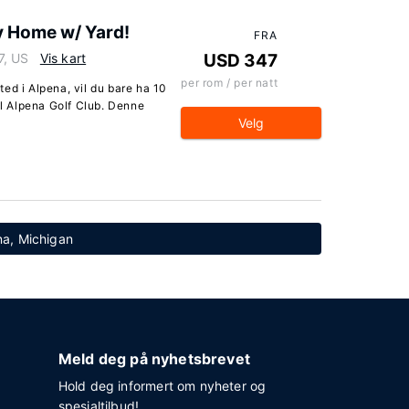
y Home w/ Yard!
FRA
7, US
Vis kart
USD 347
per rom / per natt
ed i Alpena, vil du bare ha 10
il Alpena Golf Club. Denne
Velg
ena, Michigan
Meld deg på nyhetsbrevet
Hold deg informert om nyheter og
spesialtilbud!