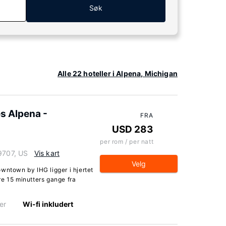
Søk
Alle 22 hoteller i Alpena, Michigan
es Alpena -
FRA
USD 283
per rom / per natt
9707, US
Vis kart
Velg
wntown by IHG ligger i hjertet
re 15 minutters gange fra
er
Wi-fi inkludert