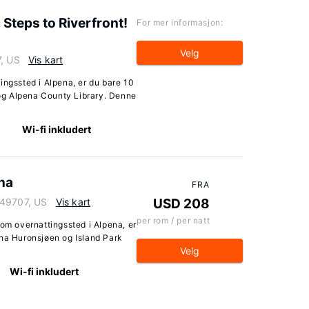
Steps to Riverfront!
For mer informasjon:
Velg
7, US
Vis kart
ingssted i Alpena, er du bare 10
og Alpena County Library. Denne
r
Wi-fi inkludert
na
FRA
 49707, US
Vis kart
USD 208
per rom / per natt
m overnattingssted i Alpena, er
nna Huronsjøen og Island Park
Velg
Wi-fi inkludert