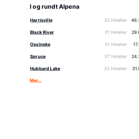
I og rundt Alpena
Harrisville
32 Hoteller
46.
Black River
31 Hoteller
29.
Ossineke
31 Hoteller
17
Spruce
37 Hoteller
24.
Hubbard Lake
33 Hoteller
31
Mer…