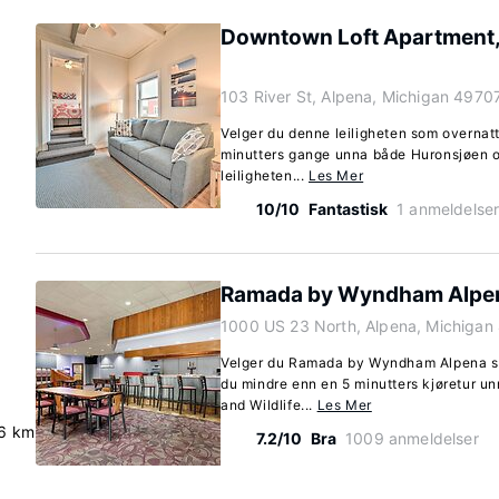
Downtown Loft Apartment, 
103 River St, Alpena, Michigan 4970
Velger du denne leiligheten som overnatt
minutters gange unna både Huronsjøen 
leiligheten...
Les Mer
10/10
Fantastisk
1 anmeldelse
Ramada by Wyndham Alpe
1000 US 23 North, Alpena, Michigan
Velger du Ramada by Wyndham Alpena so
du mindre enn en 5 minutters kjøretur u
and Wildlife...
Les Mer
.6 km
7.2/10
Bra
1009 anmeldelser