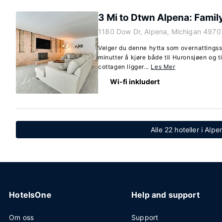
3 Mi to Dtwn Alpena: Famil
1180 Dow Dr, Alpena, Michigan 4970
Velger du denne hytta som overnattingsst
minutter å kjøre både til Huronsjøen og t
cottagen ligger...
Les Mer
Wi-fi inkludert
Alle 22 hoteller i Alp
HotelsOne
Help and support
Om oss
Support