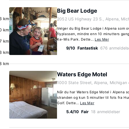
Big Bear Lodge
3 km
2052 US Highway 23 S., Alpena, Mic
Velger du Big Bear Lodge i Alpena som o
0 km
flyplassen, mindre enn 10 minutters gan
Ke-Wis Park. Dette...
Les Mer
.7 km
9/10
Fantastisk
676 anmeldels
3 km
.8 km
Waters Edge Motel
1000 State Street, Alpena, Michigan
Når du har Waters Edge Motel i Alpena s
stranden og kun 5 minutter til fots fra H
Golf. Dette...
Les Mer
5.4/10
Fair
18 anmeldelser