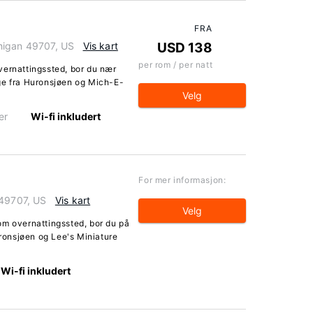
FRA
higan 49707, US
Vis kart
USD 138
per rom / per natt
vernattingssted, bor du nær
ge fra Huronsjøen og Mich-E-
Velg
er
Wi-fi inkludert
For mer informasjon:
 49707, US
Vis kart
Velg
om overnattingssted, bor du på
uronsjøen og Lee's Miniature
Wi-fi inkludert