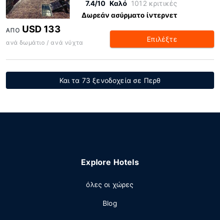
7.4/10
Καλό
1012 κριτικές
Δωρεάν ασύρματο ίντερνετ
USD 133
ΑΠΌ
Επιλέξτε
ανά δωμάτιο / ανά νύχτα
Και τα 73 ξενοδοχεία σε Περθ
Explore Hotels
όλες οι χώρες
Blog