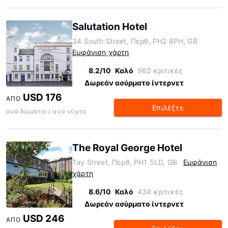
Salutation Hotel
34 South Street, Περθ, PH2 8PH, GB
Εμφάνιση χάρτη
8.2/10
Καλό
962 κριτικές
Δωρεάν ασύρματο ίντερνετ
USD 176
ΑΠΌ
Επιλέξτε
ανά δωμάτιο / ανά νύχτα
The Royal George Hotel
Tay Street, Περθ, PH1 5LD, GB
Εμφάνιση
χάρτη
8.6/10
Καλό
434 κριτικές
Δωρεάν ασύρματο ίντερνετ
USD 246
ΑΠΌ