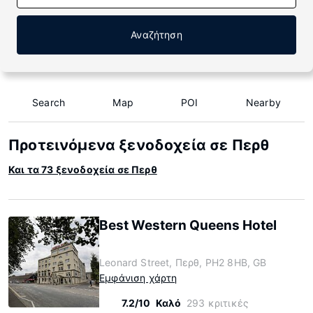
Αναζήτηση
Search
Map
POI
Nearby
Προτεινόμενα ξενοδοχεία σε Περθ
Και τα 73 ξενοδοχεία σε Περθ
Best Western Queens Hotel
Leonard Street, Περθ, PH2 8HB, GB
Εμφάνιση χάρτη
7.2/10
Καλό
293 κριτικές