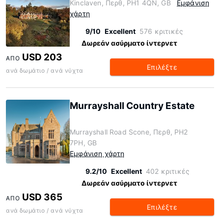
Kinclaven, Περθ, PH1 4QN, GB
Εμφάνιση
χάρτη
9/10
Excellent
576 κριτικές
Δωρεάν ασύρματο ίντερνετ
USD 203
ΑΠΌ
Επιλέξτε
ανά δωμάτιο / ανά νύχτα
Murrayshall Country Estate
Murrayshall Road Scone, Περθ, PH2
7PH, GB
Εμφάνιση χάρτη
9.2/10
Excellent
402 κριτικές
Δωρεάν ασύρματο ίντερνετ
USD 365
ΑΠΌ
Επιλέξτε
ανά δωμάτιο / ανά νύχτα