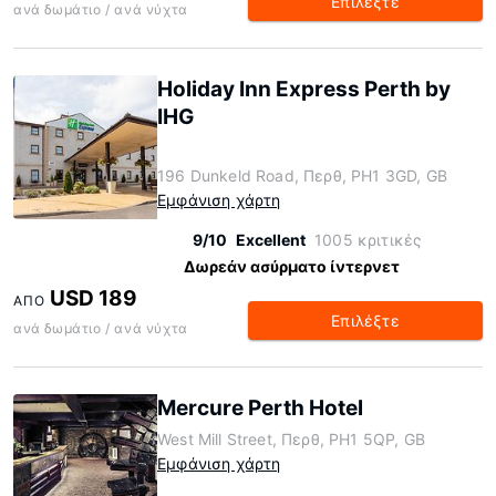
Επιλέξτε
ανά δωμάτιο / ανά νύχτα
Holiday Inn Express Perth by
IHG
196 Dunkeld Road, Περθ, PH1 3GD, GB
Εμφάνιση χάρτη
9/10
Excellent
1005 κριτικές
Δωρεάν ασύρματο ίντερνετ
USD 189
ΑΠΌ
Επιλέξτε
ανά δωμάτιο / ανά νύχτα
Mercure Perth Hotel
West Mill Street, Περθ, PH1 5QP, GB
Εμφάνιση χάρτη