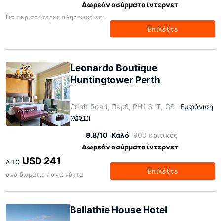
Δωρεάν ασύρματο ίντερνετ
Για περισσότερες πληροφορίες:
Επιλέξτε
Leonardo Boutique
Huntingtower Perth
Crieff Road, Περθ, PH1 3JT, GB
Εμφάνιση
χάρτη
8.8/10
Καλό
900 κριτικές
Δωρεάν ασύρματο ίντερνετ
USD 241
ΑΠΌ
Επιλέξτε
ανά δωμάτιο / ανά νύχτα
Ballathie House Hotel