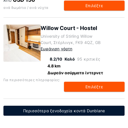
ΑΠΌ
Επιλέξτε
ανά δωμάτιο / ανά νύχτα
Willow Court - Hostel
University of Stirling Willow
Court, Στέρλινγκ, FK9 4QZ, GB
Εμφάνιση χάρτη
8.2/10
Καλό
95 κριτικές
4.8 km
Δωρεάν ασύρματο ίντερνετ
Για περισσότερες πληροφορίες:
Επιλέξτε
Περισσότερα ξενοδοχεία κοντά Dunblane