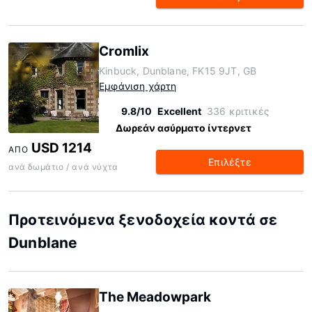
Cromlix
Kinbuck, Dunblane, FK15 9JT, GB
Εμφάνιση χάρτη
9.8/10
Excellent
336 κριτικές
Δωρεάν ασύρματο ίντερνετ
USD 1214
ΑΠΌ
Επιλέξτε
ανά δωμάτιο / ανά νύχτα
Προτεινόμενα ξενοδοχεία κοντά σε
Dunblane
The Meadowpark