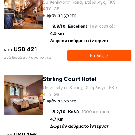
56 Kenilworth Road, Στέρλινγκ, FK9
4RY, GB
Εμφάνιση χάρτη
9.8/10
Excellent
169 κριτικές
4.5 km
Δωρεάν ασύρματο ίντερνετ
USD 421
ΑΠΌ
Επιλέξτε
ανά δωμάτιο / ανά νύχτα
Stirling Court Hotel
University of Stirling, Στέρλινγκ, FK9
4LA, GB
Εμφάνιση χάρτη
8.2/10
Καλό
1009 κριτικές
4.7 km
Δωρεάν ασύρματο ίντερνετ
USD 156