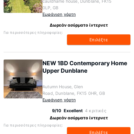
cauldhame house, Dunblane, FK15
0LP, GB
Εμφάνιση χάρτη
Δωρεάν ασύρματο ίντερνετ
Για περισσότερες πληροφορίες:
Επιλέξτε
NEW 1BD Contemporary Home
Upper Dunblane
Autumn House, Glen
Road, Dunblane, FK15 0HR, GB
Εμφάνιση χάρτη
9/10
Excellent
4 κριτικές
Δωρεάν ασύρματο ίντερνετ
Για περισσότερες πληροφορίες:
Επιλέξτε