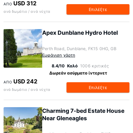
USD 312
ΑΠΌ
Επιλέξτε
ανά δωμάτιο / ανά νύχτα
Apex Dunblane Hydro Hotel
Perth Road, Dunblane, FK15 0HG, GB
Εμφάνιση χάρτη
8.4/10
Καλό
1006 κριτικές
Δωρεάν ασύρματο ίντερνετ
USD 242
ΑΠΌ
Επιλέξτε
ανά δωμάτιο / ανά νύχτα
Charming 7-bed Estate House
Near Gleneagles