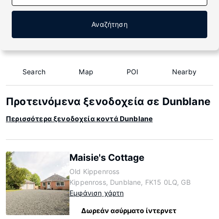
Αναζήτηση
Search
Map
POI
Nearby
Προτεινόμενα ξενοδοχεία σε Dunblane
Περισσότερα ξενοδοχεία κοντά Dunblane
Maisie's Cottage
Old Kippenross
Kippenross, Dunblane, FK15 0LQ, GB
Εμφάνιση χάρτη
Δωρεάν ασύρματο ίντερνετ