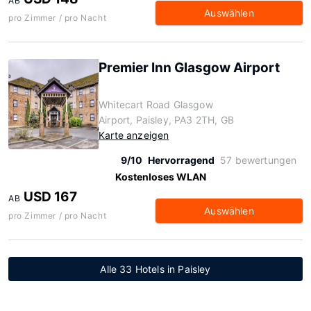
AB
Auswählen
pro Zimmer / pro Nacht
Premier Inn Glasgow Airport
Whitecart Road Glasgow
Airport, Paisley, PA3 2TH, GB
Karte anzeigen
9/10
Hervorragend
57 bewertungen
Kostenloses WLAN
USD 167
AB
Auswählen
pro Zimmer / pro Nacht
Alle 33 Hotels in Paisley