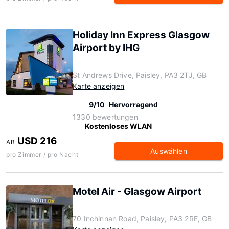
Holiday Inn Express Glasgow
Airport by IHG
St Andrews Drive, Paisley, PA3 2TJ, GB
Karte anzeigen
9/10
Hervorragend
1330 bewertungen
Kostenloses WLAN
USD 216
AB
Auswählen
pro Zimmer / pro Nacht
Motel Air - Glasgow Airport
70 Inchinnan Road, Paisley, PA3 2RE, GB