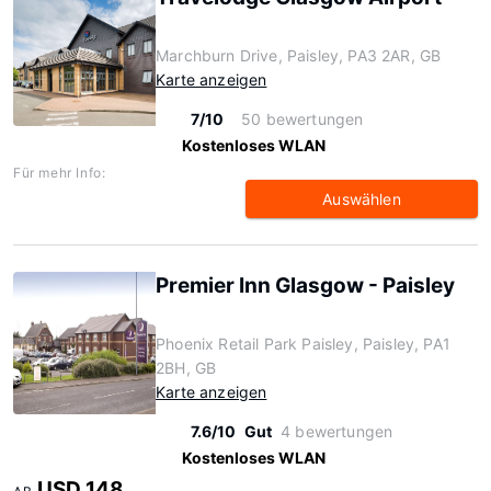
Marchburn Drive, Paisley, PA3 2AR, GB
Karte anzeigen
7/10
50 bewertungen
Kostenloses WLAN
Für mehr Info:
Auswählen
Premier Inn Glasgow - Paisley
Phoenix Retail Park Paisley, Paisley, PA1
2BH, GB
Karte anzeigen
7.6/10
Gut
4 bewertungen
Kostenloses WLAN
USD 148