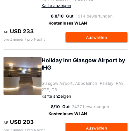
Karte anzeigen
8.8/10
Gut
1014 bewertungen
Kostenloses WLAN
USD 233
AB
Auswählen
pro Zimmer / pro Nacht
Holiday Inn Glasgow Airport by
IHG
Glasgow Airport, Abbotsinch, Paisley, PA3
2TE, GB
Karte anzeigen
8/10
Gut
2427 bewertungen
Kostenloses WLAN
USD 203
AB
Auswählen
pro Zimmer / pro Nacht