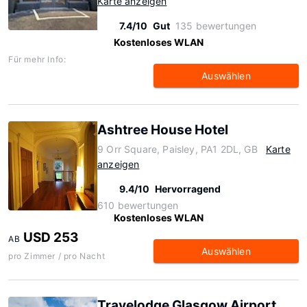
Karte anzeigen
7.4/10
Gut
135 bewertungen
Kostenloses WLAN
Für mehr Info:
Auswählen
Ashtree House Hotel
9 Orr Square, Paisley, PA1 2DL, GB
Karte
anzeigen
9.4/10
Hervorragend
610 bewertungen
Kostenloses WLAN
USD 253
AB
Auswählen
pro Zimmer / pro Nacht
Travelodge Glasgow Airport