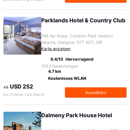
Parklands Hotel & Country Club
196 Ayr Road, Crookfur Park Newton
Mearns, Glasgow, G77 6DT, GB
Karte anzeigen
9.4/10
Hervorragend
1003 bewertungen
4.7 km
Kostenloses WLAN
USD 252
AB
Auswählen
pro Zimmer / pro Nacht
Dalmeny Park House Hotel