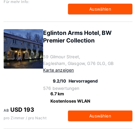
Für mehr Info:
Auswählen
Eglinton Arms Hotel, BW
Premier Collection
59 Gilmour Street,
Eaglesham, Glasgow, G76 0LG, GB
Karte anzeigen
9.2/10
Hervorragend
576 bewertungen
6.7 km
Kostenloses WLAN
USD 193
AB
Auswählen
pro Zimmer / pro Nacht