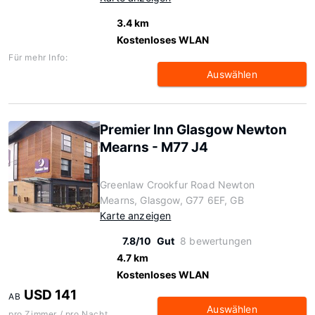
3.4 km
Kostenloses WLAN
Für mehr Info:
Auswählen
Premier Inn Glasgow Newton
Mearns - M77 J4
Greenlaw Crookfur Road Newton
Mearns, Glasgow, G77 6EF, GB
Karte anzeigen
7.8/10
Gut
8 bewertungen
4.7 km
Kostenloses WLAN
USD 141
AB
Auswählen
pro Zimmer / pro Nacht