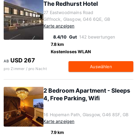
The Redhurst Hotel
27 Eastwoodmains Road
Giffnock, Glasgow, G46 6QE, GB
Karte anzeigen
8.4/10
Gut
142 bewertungen
7.8 km
Kostenloses WLAN
USD 267
AB
Auswählen
pro Zimmer / pro Nacht
2 Bedroom Apartment - Sleeps
4, Free Parking, Wifi
16 Hopeman Path, Glasgow, G46 8SF, GB
Karte anzeigen
7.9 km