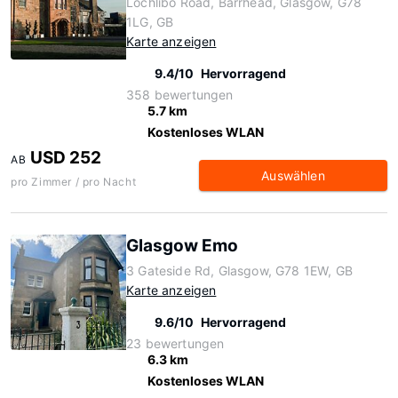
Lochlibo Road, Barrhead, Glasgow, G78
1LG, GB
Karte anzeigen
9.4/10
Hervorragend
358 bewertungen
5.7 km
Kostenloses WLAN
USD 252
AB
Auswählen
pro Zimmer / pro Nacht
Glasgow Emo
3 Gateside Rd, Glasgow, G78 1EW, GB
Karte anzeigen
9.6/10
Hervorragend
23 bewertungen
6.3 km
Kostenloses WLAN