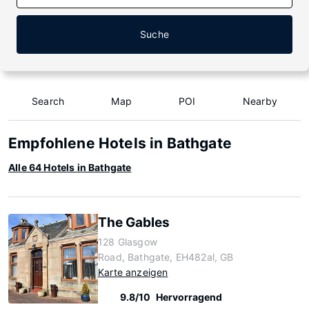
Suche
Search
Map
POI
Nearby
Empfohlene Hotels in Bathgate
Alle 64 Hotels in Bathgate
The Gables
128 Glasgow
Road, Bathgate, EH482al, GB
Karte anzeigen
9.8/10
Hervorragend