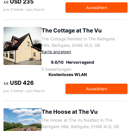
USD 235
AB
Auswählen
pro Zimmer / pro Nacht
The Cottage at The Vu
The Cottage Nestled in The Bathgate
Hills, Bathgate, EH48 4LD, GB
Karte anzeigen
9.6/10
Hervorragend
5 bewertungen
Kostenloses WLAN
USD 426
AB
Auswählen
pro Zimmer / pro Nacht
The Hoose at The Vu
The Hoose at The Vu Nestled in The
Bathgate Hills, Bathgate, EH48 4LD, GB