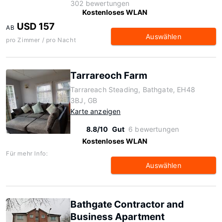
302 bewertungen
Kostenloses WLAN
USD 157
AB
Auswählen
pro Zimmer / pro Nacht
Tarrareoch Farm
Tarrareach Steading, Bathgate, EH48
3BJ, GB
Karte anzeigen
8.8/10
Gut
6 bewertungen
Kostenloses WLAN
Für mehr Info:
Auswählen
Bathgate Contractor and
Business Apartment