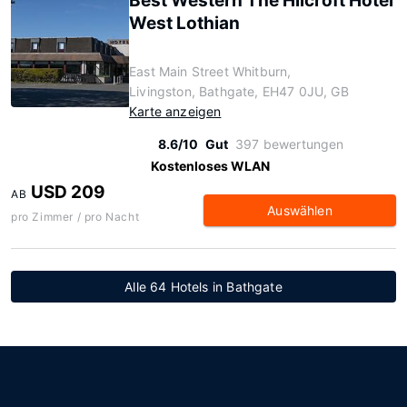
Best Western The Hilcroft Hotel
West Lothian
East Main Street Whitburn,
Livingston, Bathgate, EH47 0JU, GB
Karte anzeigen
8.6/10
Gut
397 bewertungen
Kostenloses WLAN
USD 209
AB
Auswählen
pro Zimmer / pro Nacht
Alle 64 Hotels in Bathgate