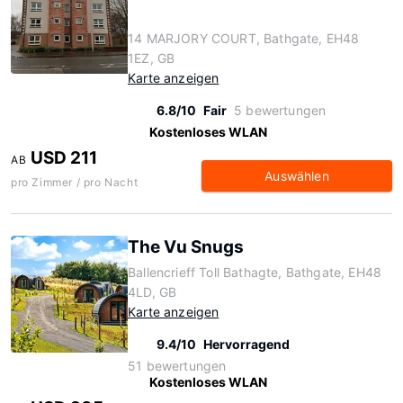
14 MARJORY COURT, Bathgate, EH48
1EZ, GB
Karte anzeigen
6.8/10
Fair
5 bewertungen
Kostenloses WLAN
USD 211
AB
Auswählen
pro Zimmer / pro Nacht
The Vu Snugs
Ballencrieff Toll Bathagte, Bathgate, EH48
4LD, GB
Karte anzeigen
9.4/10
Hervorragend
51 bewertungen
Kostenloses WLAN