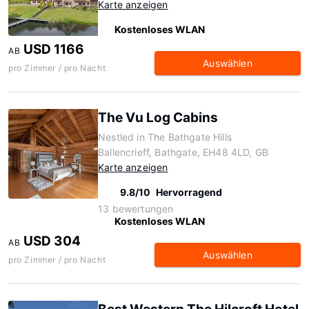
Karte anzeigen
Kostenloses WLAN
USD 1166
AB
Auswählen
pro Zimmer / pro Nacht
The Vu Log Cabins
Nestled in The Bathgate Hills
Ballencrieff, Bathgate, EH48 4LD, GB
Karte anzeigen
9.8/10
Hervorragend
13 bewertungen
Kostenloses WLAN
USD 304
AB
Auswählen
pro Zimmer / pro Nacht