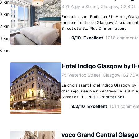
6 km
301 Argyle Street, Glasgow, G2 8DL,
0 km
En choisissant Radisson Blu Hotel, Glasg
en plein centre de Glasgow, à seulemen
.2 km
Street et à 6...
Plus D'informations
9/10
Excellent
1018 commentai
6 km
8 km
Hotel Indigo Glasgow by I
75 Waterloo Street, Glasgow, G2 7DA
En choisissant Hotel Indigo Glasgow by 
d'un séjour en plein centre-ville, à 8 m
Street et 11...
Plus D'informations
9.2/10
Excellent
1011 comment
voco Grand Central Glasgo