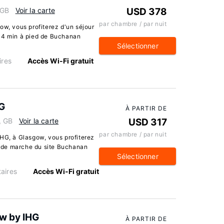
 GB
Voir la carte
USD 378
par chambre / par nuit
ow, vous profiterez d'un séjour
t 4 min à pied de Buchanan
Sélectionner
res
Accès Wi-Fi gratuit
HG
À PARTIR DE
, GB
Voir la carte
USD 317
par chambre / par nuit
IHG, à Glasgow, vous profiterez
in de marche du site Buchanan
Sélectionner
aires
Accès Wi-Fi gratuit
w by IHG
À PARTIR DE