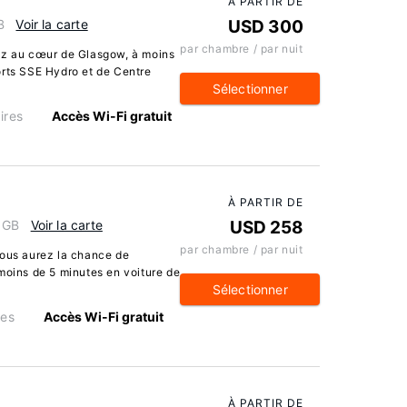
À PARTIR DE
B
Voir la carte
USD 300
par chambre / par nuit
rez au cœur de Glasgow, à moins
orts SSE Hydro et de Centre
Sélectionner
ires
Accès Wi-Fi gratuit
À PARTIR DE
, GB
Voir la carte
USD 258
par chambre / par nuit
vous aurez la chance de
moins de 5 minutes en voiture de
Sélectionner
res
Accès Wi-Fi gratuit
À PARTIR DE