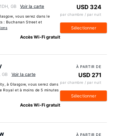
 1DH, GB
Voir la carte
USD 324
par chambre / par nuit
Glasgow, vous serez dans le
ts : Buchanan Street et
Sélectionner
ions
Accès Wi-Fi gratuit
y
À PARTIR DE
, GB
Voir la carte
USD 271
par chambre / par nuit
ity, à Glasgow, vous serez dans
re Royal et à moins de 5 minutes
Sélectionner
Accès Wi-Fi gratuit
ow
À PARTIR DE