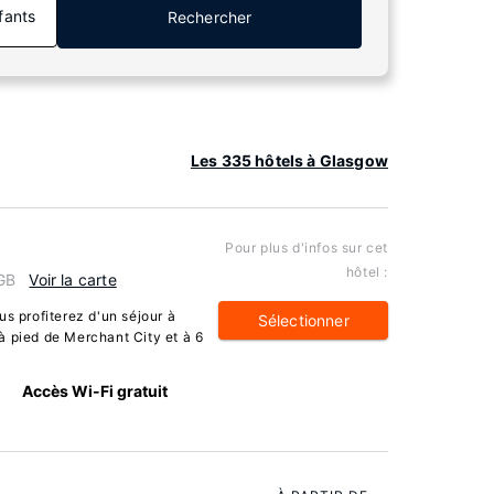
fants
Rechercher
Les 335 hôtels à Glasgow
Pour plus d'infos sur cet
hôtel :
 GB
Voir la carte
us profiterez d'un séjour à
Sélectionner
à pied de Merchant City et à 6
s
Accès Wi-Fi gratuit