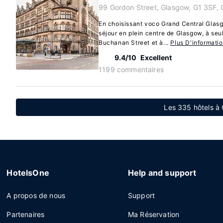
99 Gordon Street, Glasgow, G1 3SF,
En choisissant voco Grand Central Glasg
séjour en plein centre de Glasgow, à seu
Buchanan Street et à...
Plus D'informati
9.4/10
Excellent
1199 commentaires
Les 335 hôtels à
HotelsOne
Help and support
A propos de nous
Support
Partenaires
Ma Réservation