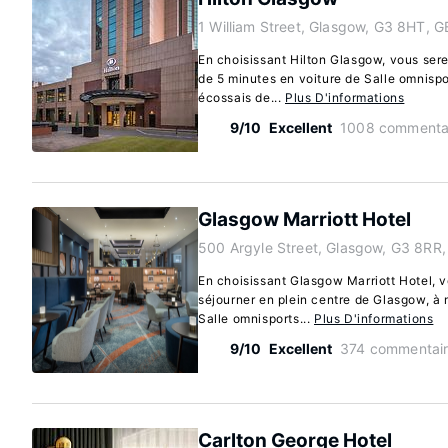
1 William Street, Glasgow, G3 8HT, G
En choisissant Hilton Glasgow, vous se
de 5 minutes en voiture de Salle omnisp
écossais de...
Plus D'informations
9/10
Excellent
1008 commenta
Glasgow Marriott Hotel
500 Argyle Street, Glasgow, G3 8RR
En choisissant Glasgow Marriott Hotel, 
séjourner en plein centre de Glasgow, à 
Salle omnisports...
Plus D'informations
9/10
Excellent
374 commentai
Carlton George Hotel