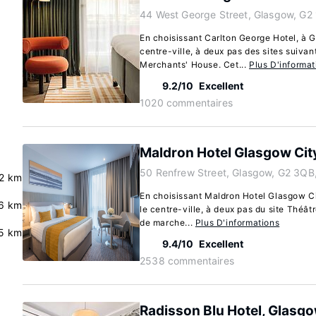
44 West George Street, Glasgow, G2
En choisissant Carlton George Hotel, à 
centre-ville, à deux pas des sites suivan
Merchants' House. Cet...
Plus D'informat
9.2/10
Excellent
1020 commentaires
Maldron Hotel Glasgow Cit
50 Renfrew Street, Glasgow, G2 3QB
2 km
En choisissant Maldron Hotel Glasgow C
.6 km
le centre-ville, à deux pas du site Théât
de marche...
Plus D'informations
5 km
9.4/10
Excellent
2538 commentaires
Radisson Blu Hotel, Glasg