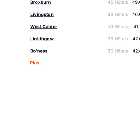
Broxburn
45 Hôtels
49.
Livingston
33 Hôtels
46.
West Calder
31 Hôtels
41
Linlithgow
39 Hôtels
42.
Bo'ness
30 Hôtels
42.
Plus…