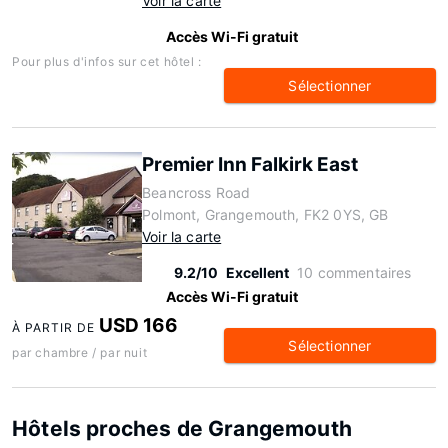
Voir la carte
Accès Wi-Fi gratuit
Pour plus d'infos sur cet hôtel :
Sélectionner
Premier Inn Falkirk East
Beancross Road
Polmont, Grangemouth, FK2 0YS, GB
Voir la carte
9.2/10
Excellent
10 commentaires
Accès Wi-Fi gratuit
USD 166
À PARTIR DE
Sélectionner
par chambre / par nuit
Hôtels proches de Grangemouth