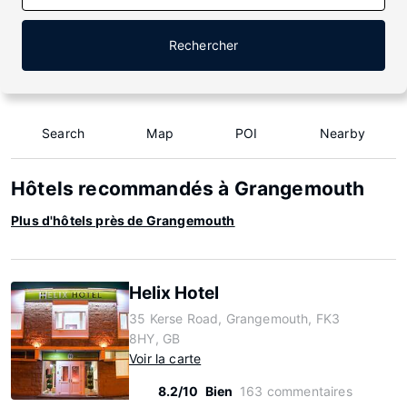
Rechercher
Search
Map
POI
Nearby
Hôtels recommandés à Grangemouth
Plus d'hôtels près de Grangemouth
Helix Hotel
35 Kerse Road, Grangemouth, FK3
8HY, GB
Voir la carte
8.2/10
Bien
163 commentaires