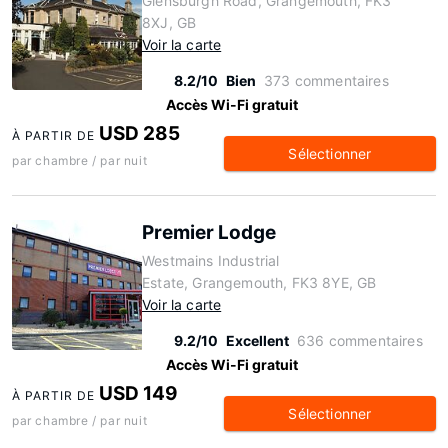
Glensburgh Road, Grangemouth, FK3
8XJ, GB
Voir la carte
8.2/10
Bien
373 commentaires
Accès Wi-Fi gratuit
USD 285
À PARTIR DE
Sélectionner
par chambre / par nuit
Premier Lodge
Westmains Industrial
Estate, Grangemouth, FK3 8YE, GB
Voir la carte
9.2/10
Excellent
636 commentaires
Accès Wi-Fi gratuit
USD 149
À PARTIR DE
Sélectionner
par chambre / par nuit