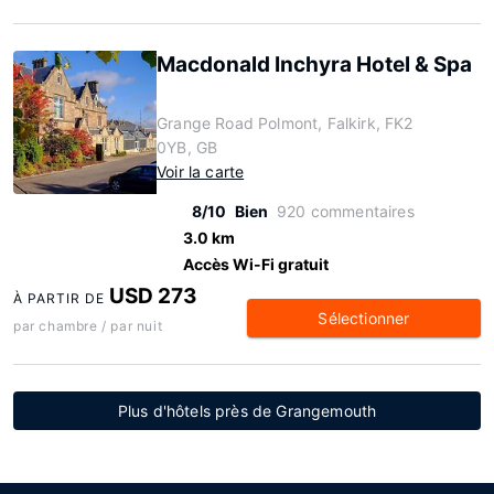
Macdonald Inchyra Hotel & Spa
Grange Road Polmont, Falkirk, FK2
0YB, GB
Voir la carte
8/10
Bien
920 commentaires
3.0 km
Accès Wi-Fi gratuit
USD 273
À PARTIR DE
Sélectionner
par chambre / par nuit
Plus d'hôtels près de Grangemouth