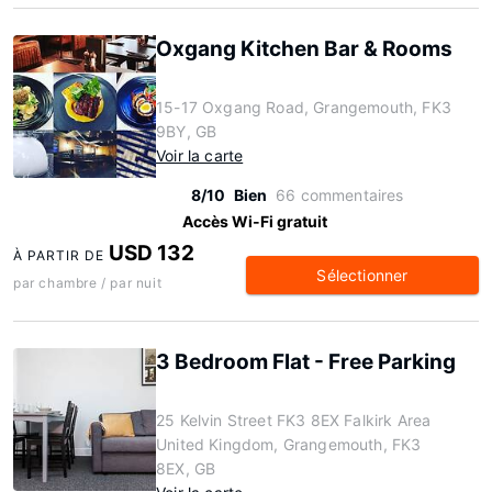
Oxgang Kitchen Bar & Rooms
15-17 Oxgang Road, Grangemouth, FK3
9BY, GB
Voir la carte
8/10
Bien
66 commentaires
Accès Wi-Fi gratuit
USD 132
À PARTIR DE
Sélectionner
par chambre / par nuit
3 Bedroom Flat - Free Parking
25 Kelvin Street FK3 8EX Falkirk Area
United Kingdom, Grangemouth, FK3
8EX, GB