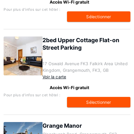
Accès Wi-Fi gratuit
Pour plus d'infos sur cet hôtel :
Sélectionner
2bed Upper Cottage Flat-on
Street Parking
17 Oswald Avenue FK3 Falkirk Area United
Kingdom, Grangemouth, FK3, GB
Voir la carte
Accès Wi-Fi gratuit
Pour plus d'infos sur cet hôtel :
Sélectionner
Grange Manor