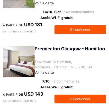
Voir la carte
7.6/10
Bien
642 commentaires
Accès Wi-Fi gratuit
USD 131
À PARTIR DE
Sélectionner
par chambre / par nuit
Premier Inn Glasgow - Hamilton
Townhead St Hamilton,
Motherwell, Hamilton, ML3 7BQ, GB
Voir la carte
7/10
2 commentaires
Accès Wi-Fi gratuit
USD 143
À PARTIR DE
Sélectionner
par chambre / par nuit