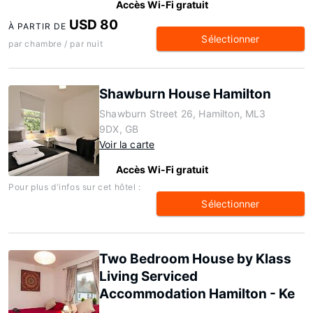
Accès Wi-Fi gratuit
USD 80
À PARTIR DE
Sélectionner
par chambre / par nuit
Shawburn House Hamilton
Shawburn Street 26, Hamilton, ML3
9DX, GB
Voir la carte
Accès Wi-Fi gratuit
Pour plus d'infos sur cet hôtel :
Sélectionner
Two Bedroom House by Klass
Living Serviced
Accommodation Hamilton - Ke