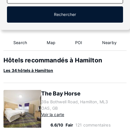
Rechercher
Search
Map
POI
Nearby
Hôtels recommandés à Hamilton
Les 34 hôtels à Hamilton
The Bay Horse
39a Bothwell Road, Hamilton, ML3
OAS, GB
Voir la carte
6.6/10
Fair
121 commentaires