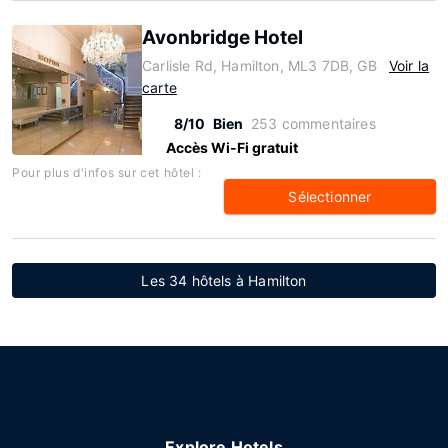
Avonbridge Hotel
Carlisle Rd, Hamilton, ML3 7DB, GB
Voir la
carte
8/10
Bien
253 commentaires
Accès Wi-Fi gratuit
Pour plus d'infos sur cet hôtel :
Sélectionner
Les 34 hôtels à Hamilton
Explore Hotels