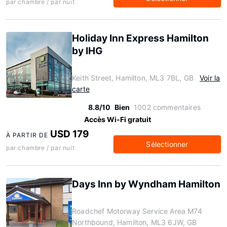
par chambre / par nuit
Holiday Inn Express Hamilton
by IHG
Keith Street, Hamilton, ML3 7BL, GB
Voir la
carte
8.8/10
Bien
1002 commentaires
Accès Wi-Fi gratuit
USD 179
À PARTIR DE
Sélectionner
par chambre / par nuit
Days Inn by Wyndham Hamilton
Roadchef Motorway Service Area M74
Northbound, Hamilton, ML3 6JW, GB