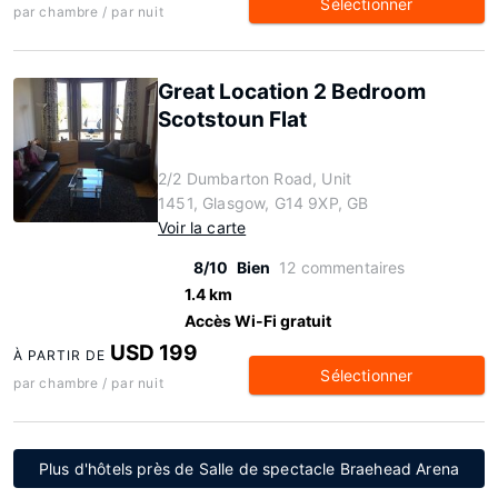
Sélectionner
par chambre / par nuit
Great Location 2 Bedroom
Scotstoun Flat
2/2 Dumbarton Road, Unit
1451, Glasgow, G14 9XP, GB
Voir la carte
8/10
Bien
12 commentaires
1.4 km
Accès Wi-Fi gratuit
USD 199
À PARTIR DE
Sélectionner
par chambre / par nuit
Plus d'hôtels près de Salle de spectacle Braehead Arena