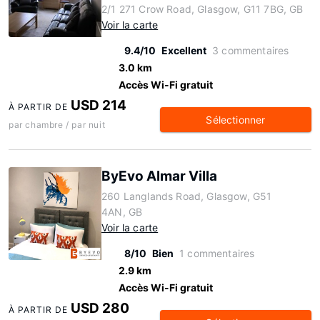
2/1 271 Crow Road, Glasgow, G11 7BG, GB
Voir la carte
9.4/10
Excellent
3 commentaires
3.0 km
Accès Wi-Fi gratuit
USD 214
À PARTIR DE
Sélectionner
par chambre / par nuit
ByEvo Almar Villa
260 Langlands Road, Glasgow, G51
4AN, GB
Voir la carte
8/10
Bien
1 commentaires
2.9 km
Accès Wi-Fi gratuit
USD 280
À PARTIR DE