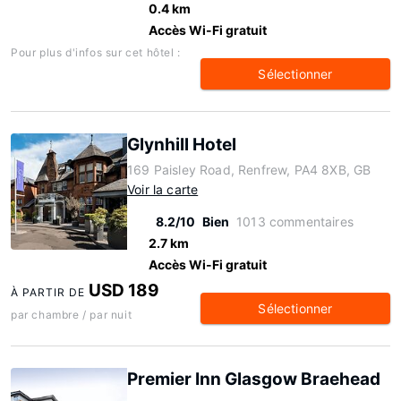
0.4 km
Accès Wi-Fi gratuit
Pour plus d'infos sur cet hôtel :
Sélectionner
Glynhill Hotel
169 Paisley Road, Renfrew, PA4 8XB, GB
Voir la carte
8.2/10
Bien
1013 commentaires
2.7 km
Accès Wi-Fi gratuit
USD 189
À PARTIR DE
Sélectionner
par chambre / par nuit
Premier Inn Glasgow Braehead