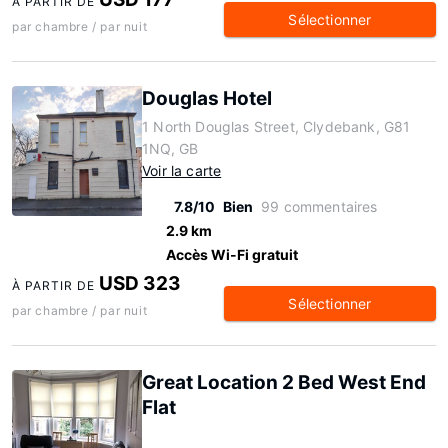
À PARTIR DE
Sélectionner
par chambre / par nuit
Douglas Hotel
1 North Douglas Street, Clydebank, G81
1NQ, GB
Voir la carte
7.8/10
Bien
99 commentaires
2.9 km
Accès Wi-Fi gratuit
USD 323
À PARTIR DE
Sélectionner
par chambre / par nuit
Great Location 2 Bed West End
Flat