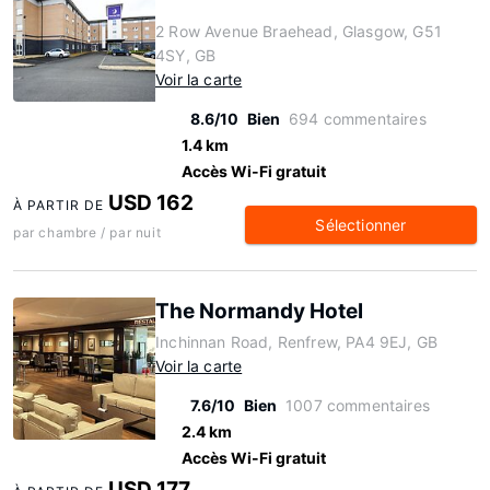
2 Row Avenue Braehead, Glasgow, G51
4SY, GB
Voir la carte
8.6/10
Bien
694 commentaires
1.4 km
Accès Wi-Fi gratuit
USD 162
À PARTIR DE
Sélectionner
par chambre / par nuit
The Normandy Hotel
Inchinnan Road, Renfrew, PA4 9EJ, GB
Voir la carte
7.6/10
Bien
1007 commentaires
2.4 km
Accès Wi-Fi gratuit
USD 177