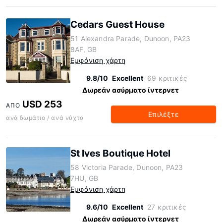
Cedars Guest House
51 Alexandra Parade, Dunoon, PA23
8AF, GB
Εμφάνιση χάρτη
9.8/10
Excellent
69 κριτικές
Δωρεάν ασύρματο ίντερνετ
USD 253
ΑΠΌ
Επιλέξτε
ανά δωμάτιο / ανά νύχτα
St Ives Boutique Hotel
58 Victoria Parade, Dunoon, PA23
7HU, GB
Εμφάνιση χάρτη
9.6/10
Excellent
27 κριτικές
Δωρεάν ασύρματο ίντερνετ