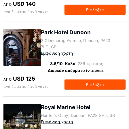
USD 140
ΑΠΌ
Επιλέξτε
ανά δωμάτιο / ανά νύχτα
Park Hotel Dunoon
3 Glenmorag Avenue, Dunoon, PA23
7LG, GB
Εμφάνιση χάρτη
8.6/10
Καλό
236 κριτικές
Δωρεάν ασύρματο ίντερνετ
USD 125
ΑΠΌ
Επιλέξτε
ανά δωμάτιο / ανά νύχτα
Royal Marine Hotel
Hunter's Quay, Dunoon, PA23 8HJ, GB
Εμφάνιση χάρτη