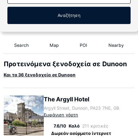
Αναζήτηση
Search
Map
POI
Nearby
Προτεινόμενα ξενοδοχεία σε Dunoon
Και τα 36 ξενοδοχεία σε Dunoon
The Argyll Hotel
Argyll Street, Dunoon, PA23 7NE, GB
Εμφάνιση χάρτη
7.6/10
Καλό
211 κριτικές
Δωρεάν ασύρματο ίντερνετ