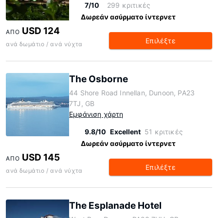
7/10
299 κριτικές
Δωρεάν ασύρματο ίντερνετ
USD 124
ΑΠΌ
Επιλέξτε
ανά δωμάτιο / ανά νύχτα
The Osborne
44 Shore Road Innellan, Dunoon, PA23
7TJ, GB
Εμφάνιση χάρτη
9.8/10
Excellent
51 κριτικές
Δωρεάν ασύρματο ίντερνετ
USD 145
ΑΠΌ
Επιλέξτε
ανά δωμάτιο / ανά νύχτα
The Esplanade Hotel