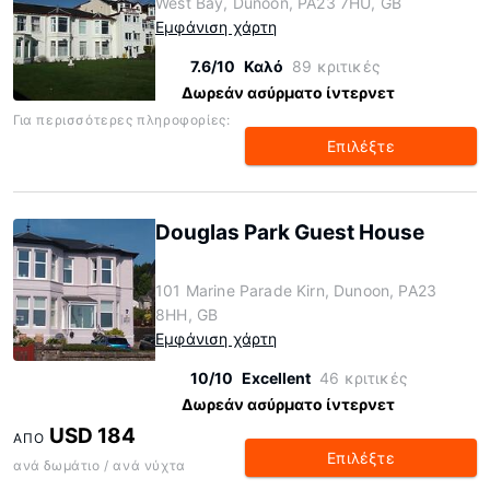
West Bay, Dunoon, PA23 7HU, GB
Εμφάνιση χάρτη
7.6/10
Καλό
89 κριτικές
Δωρεάν ασύρματο ίντερνετ
Για περισσότερες πληροφορίες:
Επιλέξτε
Douglas Park Guest House
101 Marine Parade Kirn, Dunoon, PA23
8HH, GB
Εμφάνιση χάρτη
10/10
Excellent
46 κριτικές
Δωρεάν ασύρματο ίντερνετ
USD 184
ΑΠΌ
Επιλέξτε
ανά δωμάτιο / ανά νύχτα