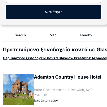
Αναζήτηση
Search
Map
Nearby
Προτεινόμενα ξενοδοχεία κοντά σε Gla
Περισσότερα ξενοδοχεία κοντά Glasgow Prestwick Αεροδρό
Adamton Country House Hotel
Baird Road Monkton, Prestwick, KA9
2SQ, GB
Εμφάνιση χάρτη