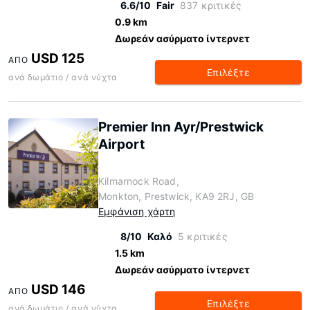
6.6/10
Fair
837 κριτικές
0.9 km
Δωρεάν ασύρματο ίντερνετ
USD 125
ΑΠΌ
Επιλέξτε
ανά δωμάτιο / ανά νύχτα
Premier Inn Ayr/Prestwick
Airport
Kilmarnock Road,
Monkton, Prestwick, KA9 2RJ, GB
Εμφάνιση χάρτη
8/10
Καλό
5 κριτικές
1.5 km
Δωρεάν ασύρματο ίντερνετ
USD 146
ΑΠΌ
Επιλέξτε
ανά δωμάτιο / ανά νύχτα