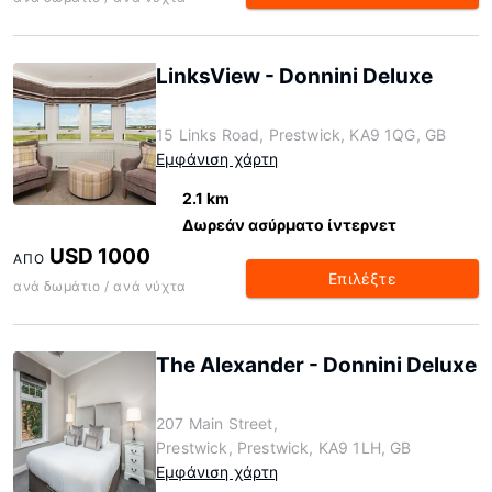
LinksView - Donnini Deluxe
15 Links Road, Prestwick, KA9 1QG, GB
Εμφάνιση χάρτη
2.1 km
Δωρεάν ασύρματο ίντερνετ
USD 1000
ΑΠΌ
Επιλέξτε
ανά δωμάτιο / ανά νύχτα
The Alexander - Donnini Deluxe
207 Main Street,
Prestwick, Prestwick, KA9 1LH, GB
Εμφάνιση χάρτη