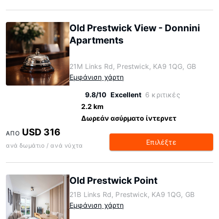
Old Prestwick View - Donnini
Apartments
21M Links Rd, Prestwick, KA9 1QG, GB
Εμφάνιση χάρτη
9.8/10
Excellent
6 κριτικές
2.2 km
Δωρεάν ασύρματο ίντερνετ
USD 316
ΑΠΌ
Επιλέξτε
ανά δωμάτιο / ανά νύχτα
Old Prestwick Point
21B Links Rd, Prestwick, KA9 1QG, GB
Εμφάνιση χάρτη