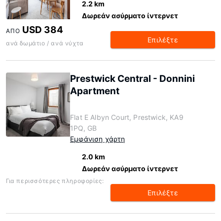
2.2 km
Δωρεάν ασύρματο ίντερνετ
USD 384
ΑΠΌ
Επιλέξτε
ανά δωμάτιο / ανά νύχτα
Prestwick Central - Donnini
Apartment
Flat E Albyn Court, Prestwick, KA9
1PQ, GB
Εμφάνιση χάρτη
2.0 km
Δωρεάν ασύρματο ίντερνετ
Για περισσότερες πληροφορίες:
Επιλέξτε