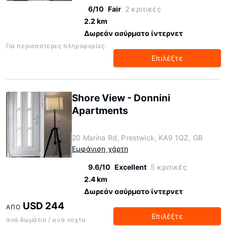
6/10
Fair
2 κριτικές
2.2 km
Δωρεάν ασύρματο ίντερνετ
Για περισσότερες πληροφορίες:
Επιλέξτε
Shore View - Donnini
Apartments
20 Marina Rd, Prestwick, KA9 1QZ, GB
Εμφάνιση χάρτη
9.6/10
Excellent
5 κριτικές
2.4 km
Δωρεάν ασύρματο ίντερνετ
USD 244
ΑΠΌ
Επιλέξτε
ανά δωμάτιο / ανά νύχτα