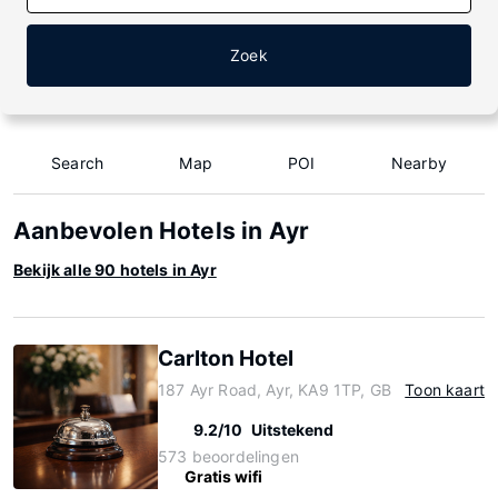
Zoek
Search
Map
POI
Nearby
Aanbevolen Hotels in Ayr
Bekijk alle 90 hotels in Ayr
Carlton Hotel
187 Ayr Road, Ayr, KA9 1TP, GB
Toon kaart
9.2/10
Uitstekend
573 beoordelingen
Gratis wifi