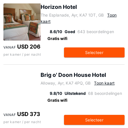
Horizon Hotel
The Esplanade, Ayr, KA7 1DT, GB
Toon
kaart
8.6/10
Goed
643 beoordelingen
Gratis wifi
USD 206
VANAF
Selecteer
per kamer / per nacht
Brig o' Doon House Hotel
Alloway, Ayr, KA7 4PQ, GB
Toon kaart
9.8/10
Uitstekend
68 beoordelingen
Gratis wifi
USD 373
VANAF
Selecteer
per kamer / per nacht