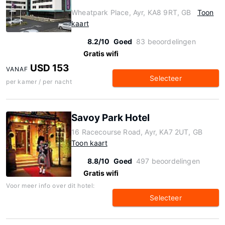
Wheatpark Place, Ayr, KA8 9RT, GB
Toon
kaart
8.2/10
Goed
83 beoordelingen
Gratis wifi
USD 153
VANAF
Selecteer
per kamer / per nacht
Savoy Park Hotel
16 Racecourse Road, Ayr, KA7 2UT, GB
Toon kaart
8.8/10
Goed
497 beoordelingen
Gratis wifi
Voor meer info over dit hotel:
Selecteer