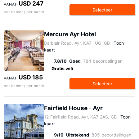
USD 247
VANAF
Selecteer
per kamer / per nacht
Mercure Ayr Hotel
Dalblair Road, Ayr, KA7 1UG, GB
Toon
kaart
7.8/10
Goed
784 beoordelingen
Gratis wifi
USD 185
VANAF
Selecteer
per kamer / per nacht
Fairfield House - Ayr
12 Fairfield Road, Ayr, KA7 2AS, GB
Toon
kaart
9/10
Uitstekend
885 beoordelingen