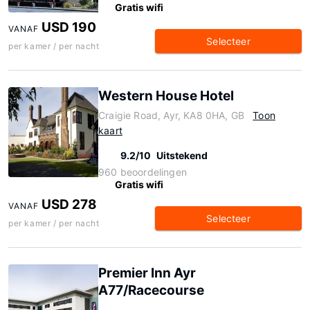
Gratis wifi
USD 190
VANAF
Selecteer
per kamer / per nacht
Western House Hotel
Craigie Road, Ayr, KA8 0HA, GB
Toon
kaart
9.2/10
Uitstekend
960 beoordelingen
Gratis wifi
USD 278
VANAF
Selecteer
per kamer / per nacht
Premier Inn Ayr
A77/Racecourse