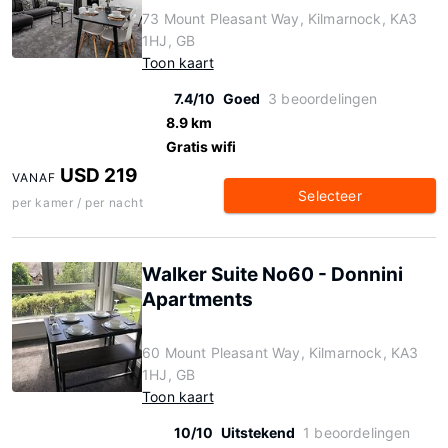
73 Mount Pleasant Way, Kilmarnock, KA3
1HJ, GB
Toon kaart
7.4/10
Goed
3 beoordelingen
8.9 km
Gratis wifi
USD 219
VANAF
Selecteer
per kamer / per nacht
Walker Suite No60 - Donnini
Apartments
60 Mount Pleasant Way, Kilmarnock, KA3
1HJ, GB
Toon kaart
10/10
Uitstekend
1 beoordelingen