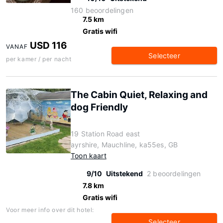
160 beoordelingen
7.5 km
Gratis wifi
USD 116
VANAF
Selecteer
per kamer / per nacht
The Cabin Quiet, Relaxing and
dog Friendly
19 Station Road east
ayrshire, Mauchline, ka55es, GB
Toon kaart
9/10
Uitstekend
2 beoordelingen
7.8 km
Gratis wifi
Voor meer info over dit hotel:
Selecteer