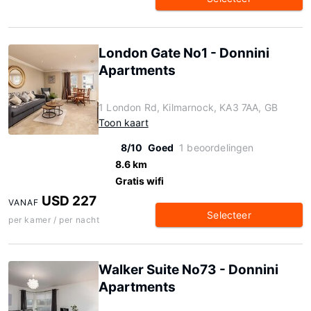
London Gate No1 - Donnini
Apartments
1 London Rd, Kilmarnock, KA3 7AA, GB
Toon kaart
8/10
Goed
1 beoordelingen
8.6 km
Gratis wifi
USD 227
VANAF
Selecteer
per kamer / per nacht
Walker Suite No73 - Donnini
Apartments