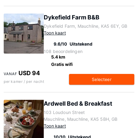
Dykefield Farm B&B
Dykefield Farm, Mauchline, KA5 6EY, GB
Toon kaart
9.6/10
Uitstekend
108 beoordelingen
5.4 km
Gratis wifi
USD 94
VANAF
Selecteer
per kamer / per nacht
Ardwell Bed & Breakfast
103 Loudoun Street
Mauchline, Mauchline, KA5 5BH, GB
Toon kaart
10/10
Uitstekend