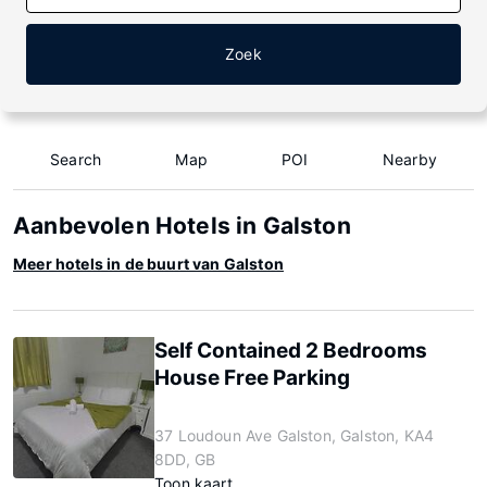
Zoek
Search
Map
POI
Nearby
Aanbevolen Hotels in Galston
Meer hotels in de buurt van Galston
Self Contained 2 Bedrooms
House Free Parking
37 Loudoun Ave Galston, Galston, KA4
8DD, GB
Toon kaart