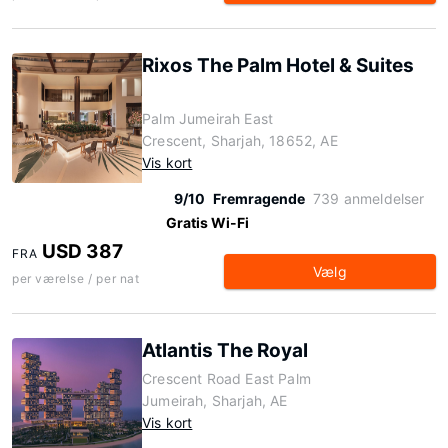
Rixos The Palm Hotel & Suites
Palm Jumeirah East
Crescent, Sharjah, 18652, AE
Vis kort
9/10
Fremragende
739 anmeldelser
Gratis Wi-Fi
USD 387
FRA
Vælg
per værelse / per nat
Atlantis The Royal
Crescent Road East Palm
Jumeirah, Sharjah, AE
Vis kort