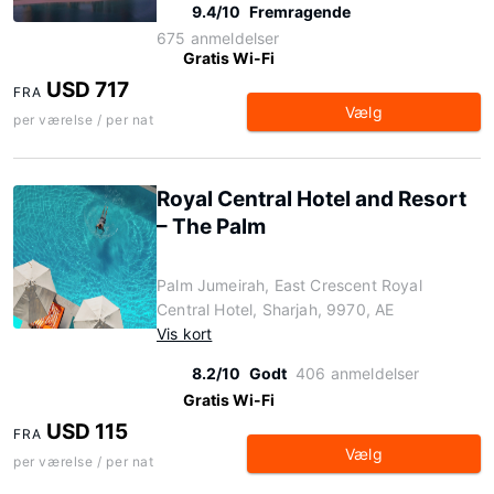
9.4/10
Fremragende
675 anmeldelser
Gratis Wi-Fi
USD 717
FRA
Vælg
per værelse / per nat
Royal Central Hotel and Resort
– The Palm
Palm Jumeirah, East Crescent Royal
Central Hotel, Sharjah, 9970, AE
Vis kort
8.2/10
Godt
406 anmeldelser
Gratis Wi-Fi
USD 115
FRA
Vælg
per værelse / per nat