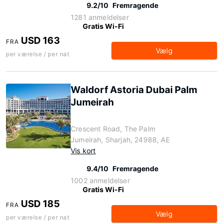
9.2/10
Fremragende
1281 anmeldelser
Gratis Wi-Fi
USD 163
FRA
Vælg
per værelse / per nat
Waldorf Astoria Dubai Palm
Jumeirah
Crescent Road, The Palm
Jumeirah, Sharjah, 24988, AE
Vis kort
9.4/10
Fremragende
1002 anmeldelser
Gratis Wi-Fi
USD 185
FRA
Vælg
per værelse / per nat