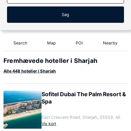
Søg
Search
Map
POI
Nearby
Fremhævede hoteller i Sharjah
Alle 448 hoteller i Sharjah
Sofitel Dubai The Palm Resort &
Spa
East Crescent Road, Sharjah, 55558, AE
Vis kort