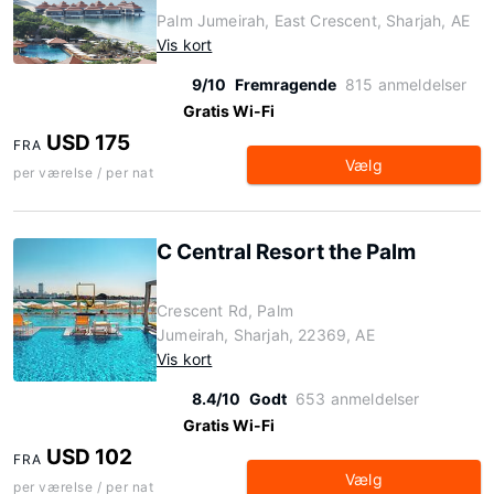
Palm Jumeirah, East Crescent, Sharjah, AE
Vis kort
9/10
Fremragende
815 anmeldelser
Gratis Wi-Fi
USD 175
FRA
Vælg
per værelse / per nat
C Central Resort the Palm
Crescent Rd, Palm
Jumeirah, Sharjah, 22369, AE
Vis kort
8.4/10
Godt
653 anmeldelser
Gratis Wi-Fi
USD 102
FRA
Vælg
per værelse / per nat