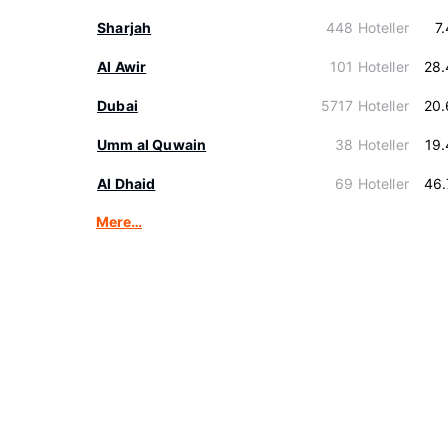
Sharjah
448 Hoteller
7
Al Awir
101 Hoteller
28.
Dubai
5717 Hoteller
20.
Umm al Quwain
38 Hoteller
19
Al Dhaid
69 Hoteller
46.
Mere…