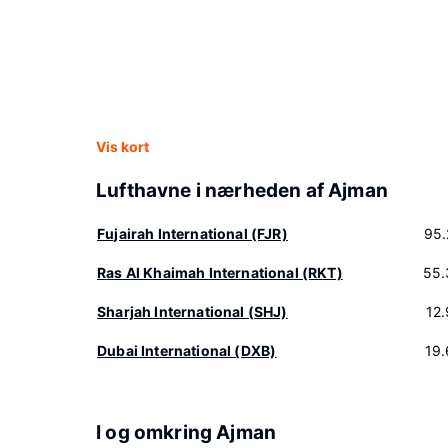
Vis kort
Lufthavne i nærheden af Ajman
Fujairah International (FJR)
95.
Ras Al Khaimah International (RKT)
55.
Sharjah International (SHJ)
12
Dubai International (DXB)
19
I og omkring Ajman