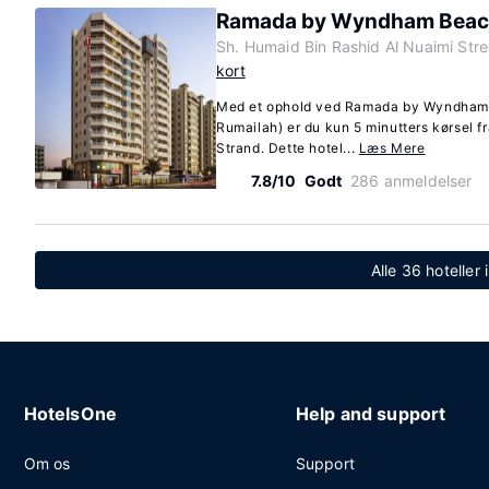
Ramada by Wyndham Beach
Sh. Humaid Bin Rashid Al Nuaimi Str
kort
Med et ophold ved Ramada by Wyndham 
Rumailah) er du kun 5 minutters kørsel f
Strand. Dette hotel...
Læs Mere
7.8/10
Godt
286 anmeldelser
Alle 36 hoteller 
HotelsOne
Help and support
Om os
Support