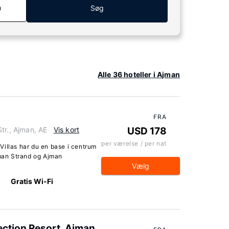
n
Søg
Alle 36 hoteller i Ajman
FRA
tr., Ajman, AE
Vis kort
USD 178
per værelse / per nat
Villas har du en base i centrum
jman Strand og Ajman
Vælg
Gratis Wi-Fi
ection Resort, Ajman