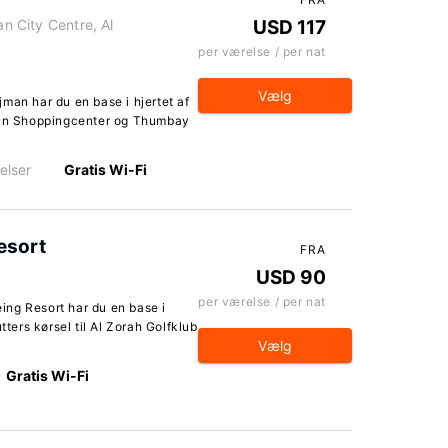
an City Centre, Al
USD 117
per værelse / per nat
Vælg
man har du en base i hjertet af
jman Shoppingcenter og Thumbay
elser
Gratis Wi-Fi
esort
FRA
USD 90
per værelse / per nat
ng Resort har du en base i
tters kørsel til Al Zorah Golfklub
Vælg
Gratis Wi-Fi