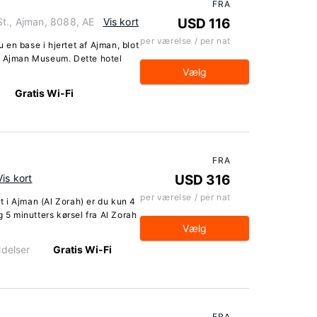
FRA
St., Ajman, 8088, AE
Vis kort
USD 116
per værelse / per nat
en base i hjertet af Ajman, blot
g Ajman Museum. Dette hotel
Vælg
Gratis Wi-Fi
FRA
Vis kort
USD 316
per værelse / per nat
 i Ajman (Al Zorah) er du kun 4
g 5 minutters kørsel fra Al Zorah
Vælg
delser
Gratis Wi-Fi
FRA