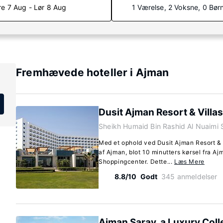
re 7 Aug - Lør 8 Aug
1 Værelse, 2 Voksne, 0 Bør
Fremhævede hoteller i Ajman
Dusit Ajman Resort & Villas
Sheikh Humaid Bin Rashid Al Nuaimi S
Med et ophold ved Dusit Ajman Resort & 
af Ajman, blot 10 minutters kørsel fra A
Shoppingcenter. Dette...
Læs Mere
8.8/10
Godt
345 anmeldelser
Ajman Saray, a Luxury Coll