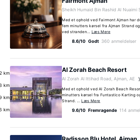
Fairmont Ajman
Sheikh Humaid Bin Rashid Al Nuaimi 
Med et ophold ved Fairmont Ajman har du 
fem minutters kørsel fra Ajman Strand o
ved stranden...
Læs Mere
8.6/10
Godt
360 anmeldelser
Al Zorah Beach Resort
2 km
Al Zorah Al Ittihad Road, Ajman, AE
3 km
Med et ophold ved Al Zorah Beach Resort
minutters kørsel fra Funtastico Karting o
.9 km
Strand. ...
Læs Mere
.6 km
9.6/10
Fremragende
114 anmel
Radisson Blu Hotel, Ajman