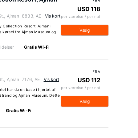
FRA
USD 118
St., Ajman, 8833, AE
Vis kort
per værelse / per nat
 Collection Resort, Ajman i
Vælg
rs kørsel fra Ajman Museum og
ldelser
Gratis Wi-Fi
FRA
t., Ajman, 7176, AE
Vis kort
USD 112
per værelse / per nat
l har du en base i hjertet af
n Strand og Ajman Museum. Dette
Vælg
Gratis Wi-Fi