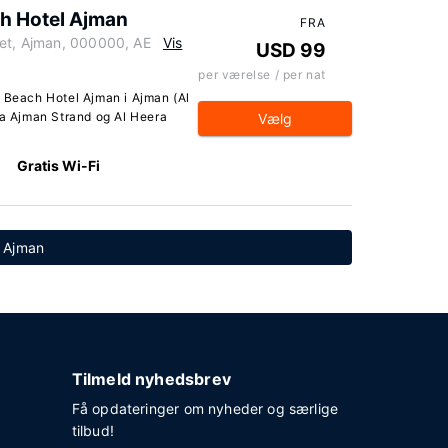
 Hotel Ajman
FRA
eet, Ajman, 000000, AE
Vis
USD 99
per værelse / per nat
Beach Hotel Ajman i Ajman (Al
ra Ajman Strand og Al Heera
Vælg
Gratis Wi-Fi
i Ajman
Tilmeld nyhedsbrev
Få opdateringer om nyheder og særlige
tilbud!