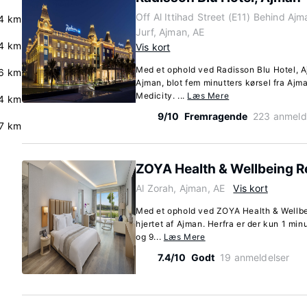
Off Al Ittihad Street (E11) Behind Ajm
.4 km
Jurf, Ajman, AE
4 km
Vis kort
Med et ophold ved Radisson Blu Hotel, Aj
6 km
Ajman, blot fem minutters kørsel fra A
Medicity. ...
Læs Mere
.4 km
9/10
Fremragende
223 anmeld
7 km
ZOYA Health & Wellbeing R
Al Zorah, Ajman, AE
Vis kort
Med et ophold ved ZOYA Health & Wellbei
hjertet af Ajman. Herfra er der kun 1 minu
og 9...
Læs Mere
7.4/10
Godt
19 anmeldelser