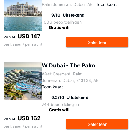
Palm Jumeirah, Dubai, AE
Toon kaart
9/10
Uitstekend
1006 beoordelingen
Gratis wifi
USD 147
VANAF
Selecteer
per kamer / per nacht
W Dubai - The Palm
West Crescent, Palm
Jumeirah, Dubai, 213138, AE
Toon kaart
9.2/10
Uitstekend
744 beoordelingen
Gratis wifi
USD 162
VANAF
Selecteer
per kamer / per nacht