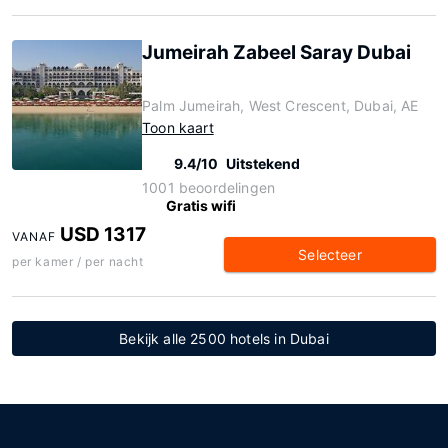
Jumeirah Zabeel Saray Dubai
Palm Jumeirah, West Crescent, Dubai, AE
Toon kaart
9.4/10
Uitstekend
1001 beoordelingen
Gratis wifi
USD 1317
VANAF
Selecteer
per kamer / per nacht
Bekijk alle 2500 hotels in Dubai