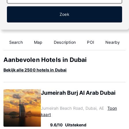
Zoek
Search
Map
Description
POI
Nearby
Aanbevolen Hotels in Dubai
Bekijk alle 2500 hotels in Dubai
Jumeirah Burj Al Arab Dubai
Jumeirah Beach Road, Dubai, AE
Toon
kaart
9.6/10
Uitstekend