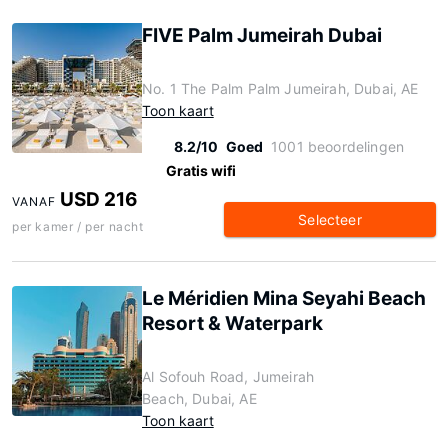
FIVE Palm Jumeirah Dubai
No. 1 The Palm Palm Jumeirah, Dubai, AE
Toon kaart
8.2/10
Goed
1001 beoordelingen
Gratis wifi
USD 216
VANAF
Selecteer
per kamer / per nacht
Le Méridien Mina Seyahi Beach
Resort & Waterpark
Al Sofouh Road, Jumeirah
Beach, Dubai, AE
Toon kaart