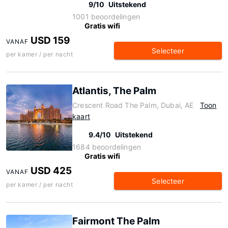
9/10
Uitstekend
1001 beoordelingen
Gratis wifi
USD 159
VANAF
Selecteer
per kamer / per nacht
Atlantis, The Palm
Crescent Road The Palm, Dubai, AE
Toon
kaart
9.4/10
Uitstekend
1684 beoordelingen
Gratis wifi
USD 425
VANAF
Selecteer
per kamer / per nacht
Fairmont The Palm