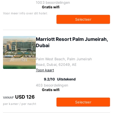
1003 beoordelingen
Gratis wifi
Voor meer info over dit hotel:
Selecteer
Marriott Resort Palm Jumeirah,
Dubai
Palm West Beach, Palm Jumeirah
Road, Dubai, 62049, AE
Toon kaart
9.2/10
Uitstekend
403 beoordelingen
Gratis wifi
USD 126
VANAF
Selecteer
per kamer / per nacht