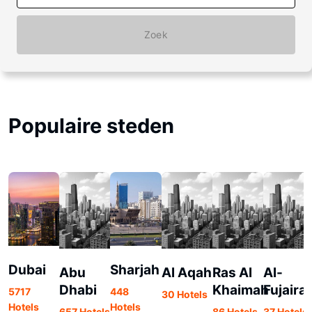
Zoek
Populaire steden
Dubai
Sharjah
Abu
Al Aqah
Ras Al
Al-
Dhabi
Khaimah
Fujaira
5717
448
30 Hotels
Hotels
Hotels
657 Hotels
86 Hotels
37 Hotels