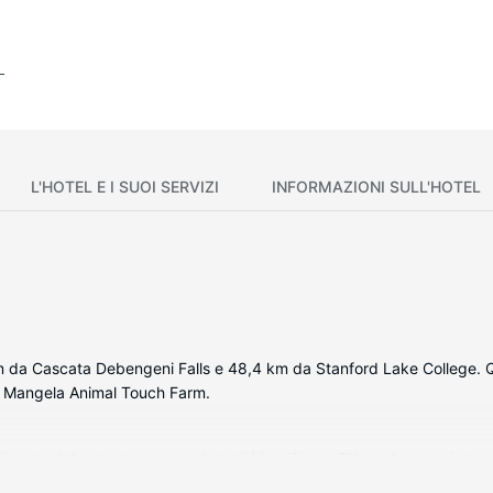
L'HOTEL E I SUOI SERVIZI
INFORMAZIONI SULL'HOTEL
da Cascata Debengeni Falls e 48,4 km da Stanford Lake College. Qu
a Mangela Animal Touch Farm.
alizzato della struttura, complete di frigorifero e TV a schermo piatt
ancheria da letto di alta qualità. Il Wi-Fi gratuito ti consente di res