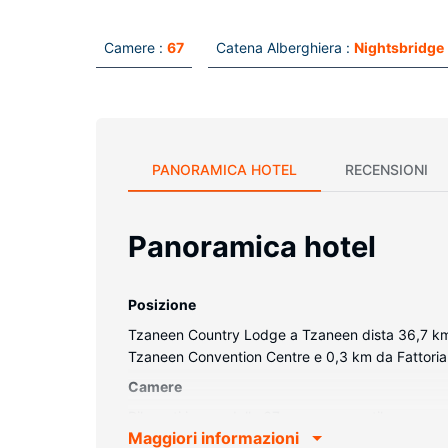
Camere :
67
Catena Alberghiera :
Nightsbridge
PANORAMICA HOTEL
RECENSIONI
Panoramica hotel
Posizione
Tzaneen Country Lodge a Tzaneen dista 36,7 km 
Tzaneen Convention Centre e 0,3 km da Fattori
Camere
Rilassati in una delle 67 camere con stile person
Maggiori informazioni
doppio strato, completo di copriletto in piuma e bi