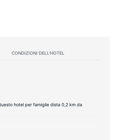
CONDIZIONI DELL'HOTEL
esto hotel per famiglie dista 0,2 km da
o. Riposati su un comodo letto con materasso a
tare in contatto con il mondo, mentre la TV con