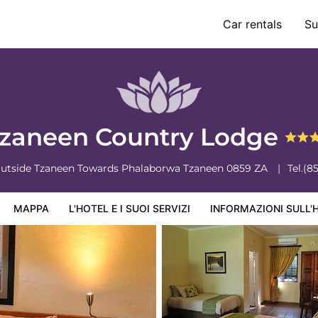
Car rentals
Su
ervizi
Informazioni sull'hotel
Condizioni dell'hotel
zaneen Country Lodge
Outside Tzaneen Towards Phalaborwa
Tzaneen
0859
ZA
Tel.
(8
MAPPA
L'HOTEL E I SUOI SERVIZI
INFORMAZIONI SULL'