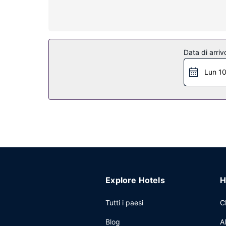
canali via satellite è l'ideale per concedersi un
cortesia gratuiti.
Attrattive della proprietà
Rilassati presso la spa con servizi completi, dove
Data di arriv
un'ampia gamma di servizi, che include 3 piscine a
servizio babysitter a pagamento. Grazie alla nave
Lun 1
Ristorante
Mangia un boccone in uno dei 2 ristoranti e al bar
sentire? Concediti qualcosa da bere in uno dei 2 
Altre attrattive
Potrai usufruire di un business center, servizio au
disposizione 150 metri quadrati di spazio con un 
inoltre, in loco troverai il un parcheggio con servi
Explore Hotels
H
Tutti i paesi
C
Blog
A