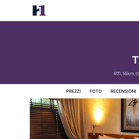
Tzaneen Country Lodge
Prezzi
Foto
Recensioni
Mappa
L'hotel e i suoi s
T
R71, 16km 
PREZZI
FOTO
RECENSIONI