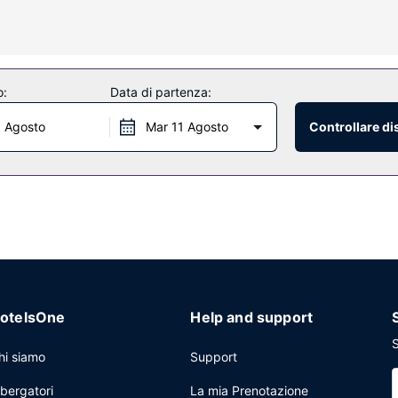
 po' di svago. Il bagno in camera dispone di combinazione doccia/vasc
 ti attendono massaggi, trattamenti per il corpo e trattamenti per il vi
o:
Data di partenza:
ll'aperto, una saunae una palestra. Questo hotel in stile coloniale pro
tta locale (con supplemento), sarà semplicissimo raggiungere le vicin
0 Agosto
Mar 11 Agosto
Controllare di
/caffetteria presenti presso un hotel oppure richiedi il comodo servizi
bar/lounge della struttura.
to o limousine e quotidiani gratuiti nella hall. Stai pianificando un e
centro congressi e 7 sale riunioni. Potrai usufruire di una navetta da
zio di ritiro e riconsegna auto gratuito.
otelsOne
Help and support
S
hi siamo
Support
lbergatori
La mia Prenotazione