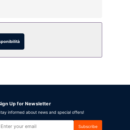
a, vasca da bagno a immersione totale e set di
so. Il divertimento è assicurato grazie ad
pone il Wi-Fi gratuito, servizi di concierge e un
e attrazioni.
sponibilità
o in camera con orario limitato. La sete si fa
vento a Tzaneen? Presso un hotel avrai a
 e per l'aeroporto su richiesta a pagamento;
Sign Up for Newsletter
tay informed about news and special offers!
Subscribe