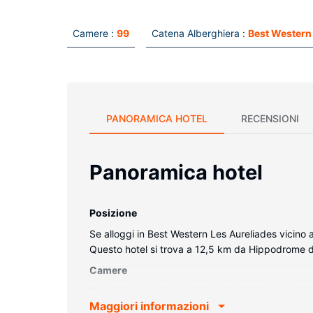
Camere :
99
Catena Alberghiera :
Best Western
PANORAMICA HOTEL
RECENSIONI
Panoramica hotel
Posizione
Se alloggi in Best Western Les Aureliades vicino a
Questo hotel si trova a 12,5 km da Hippodrome d
Camere
Regalati un soggiorno indimenticabile in una dell
Maggiori informazioni
sono dotate di balcone. La connessione Internet in