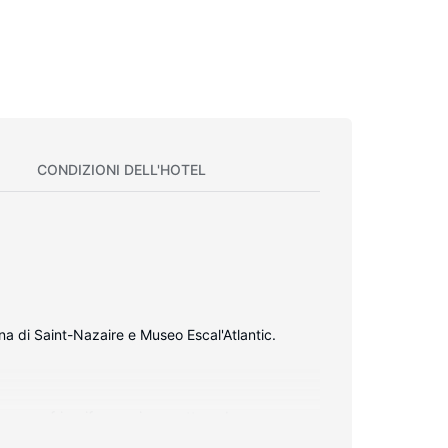
CONDIZIONI DELL'HOTEL
ina di Saint-Nazaire e Museo Escal'Atlantic.
ura con frigorifero e piano cottura. Le camere
mondo, mentre la TV a schermo piatto è l'ideale