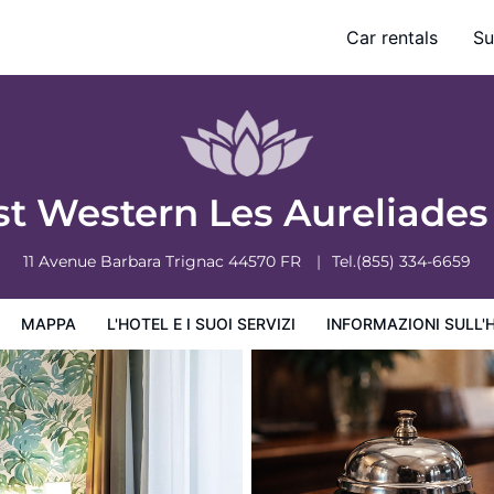
Car rentals
Su
ervizi
Informazioni sull'hotel
Condizioni dell'hotel
st Western Les Aureliade
11 Avenue Barbara
Trignac
44570
FR
Tel.
(855) 334-6659
MAPPA
L'HOTEL E I SUOI SERVIZI
INFORMAZIONI SULL'