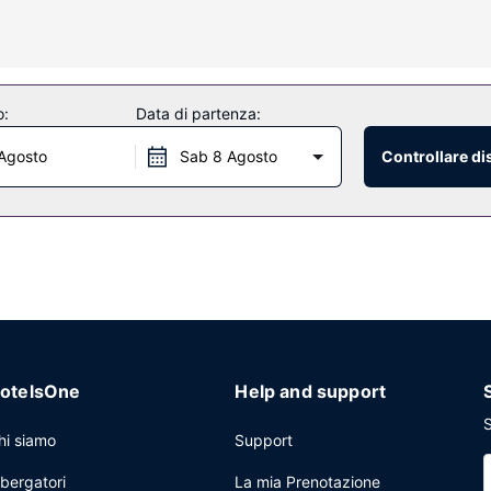
o casseforti e microonde, mentre le pulizie sono eseguite tutti i giorn
 cui una piscina stagionale all'aperto, nonché una terrazza e un giard
V nelle aree comuni e l’accesso a prezzo ridotto a una palestra nelle vi
o:
Data di partenza:
Agosto
Sab 8 Agosto
Controllare di
 con orario limitato. Concludi la giornata in bellezza con il tuo drink p
t è servita nei giorni feriali dalle ore 06:00 alle ore 10:00 e nel fin
a cavo, una postazione PC e una reception aperta 24 ore su 24. Il un p
otelsOne
Help and support
S
hi siamo
Support
lbergatori
La mia Prenotazione