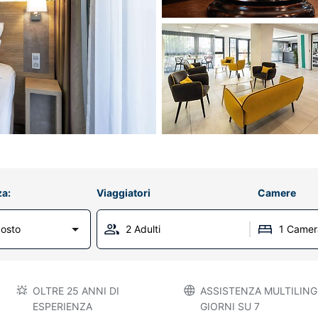
za:
Viaggiatori
Camere
osto
2 Adulti
1 Camer
OLTRE 25 ANNI DI
ASSISTENZA MULTILINGU
ESPERIENZA
GIORNI SU 7