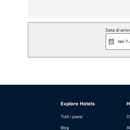
per concedersi un po' di svago. I comfort includon
Attrattive della proprietà
Avrai a disposizione molti servizi ricreativi, tra
hotel dispone, inoltre, di il Wi-Fi gratuito, una T
Data di arriv
Ristorante
Ven 7 
Presso un hotel è disponibile il servizio in camera
bar/lounge davvero fantastico. La colazione a buffe
pagamento di un supplemento.
Altre attrattive
Potrai usufruire di accesso gratuito a Internet vi
Explore Hotels
H
Tutti i paesi
C
Blog
A