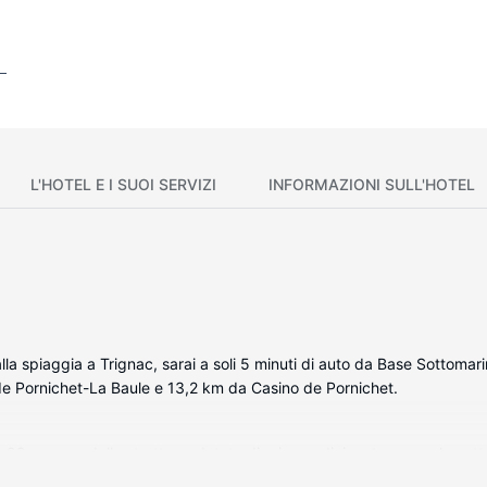
L'HOTEL E I SUOI SERVIZI
INFORMAZIONI SULL'HOTEL
lla spiaggia a Trignac, sarai a soli 5 minuti di auto da Base Sottomar
e Pornichet-La Baule e 13,2 km da Casino de Pornichet.
e 99 camere della struttura, dotate di aria condizionata e angolo cott
clusa, wireless e via cavo, ti consente di restare in contatto con il 