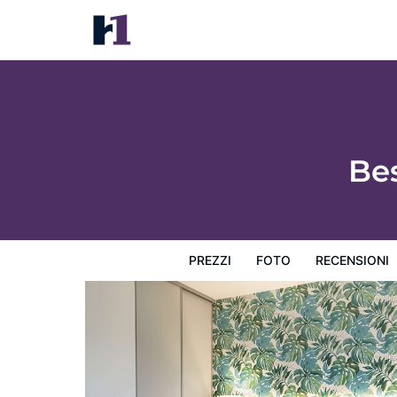
Best Western Les Aureliades
Prezzi
Foto
Recensioni
Mappa
L'hotel e i suoi s
Be
PREZZI
FOTO
RECENSIONI