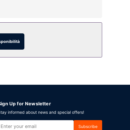
i.
ino da dove potrai ammirare il paesaggio. Questo
cinanze.
sponibilità
referito! Presso questa struttura troverai un
e settimana dalle ore 06:00 alle ore 11:30, dietro
archeggio gratuito è disponibile in loco.
Sign Up for Newsletter
tay informed about news and special offers!
Subscribe