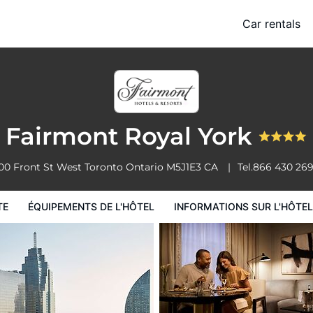
Car rentals
 l'hôtel
Informations sur l'hôtel
Conditions de l'hôtel
Fairmont Royal York
00 Front St West
Toronto
Ontario
M5J1E3
CA
Tel.
866 430 26
TE
ÉQUIPEMENTS DE L'HÔTEL
INFORMATIONS SUR L'HÔTEL