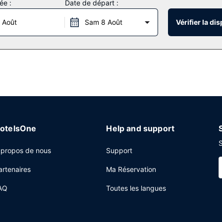
ée :
Date de départ :
pements offerts par cet hôtel vous trouvez également l'accès Wi-Fi à
osque à journaux.
 Août
Sam 8 Août
Vérifier la dis
ne régionale proposée par REIGN Restaurant + Bar, l'un des 3 restau
 cocooning en amoureux ou en solo. Si vous avez un petit creux penda
rs/lounges, idéal pour un moment de détente. Un petit déjeuner comp
t).
ccès à Internet (par câble) en supplément, un service de location de
Toronto, faites confiance à cet hôtel qui dispose d'espaces événe
otelsOne
Help and support
nion.
S
 propos de nous
Support
artenaires
Ma Réservation
AQ
Toutes les langues