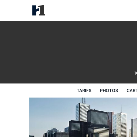
Fairmont Royal York
Tarifs
Photos
Carte
Équipements de
1
TARIFS
PHOTOS
CAR