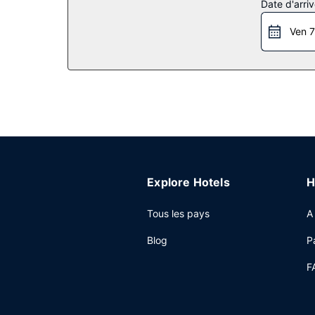
Date d'arriv
couverte et un sauna. Parmi les services et équi
conciergerie et une boutique de souvenirs/un ki
Ven 7
Restaurant
Vous découvrirez de nombreuses spécialités Cuisi
d'étage (horaires limités), idéal pour une soirée
place. Dure journée ? L'hébergement abrite 3 ba
le week-end de 06 h 30 à 11 h 30 (en supplémen
Autres services
Les équipements et services proposés incluent l'a
express. Si vous devez organiser une réunion à 
Explore Hotels
H
un espace de conférence et 40 des salles de réu
Tous les pays
A
Blog
P
F