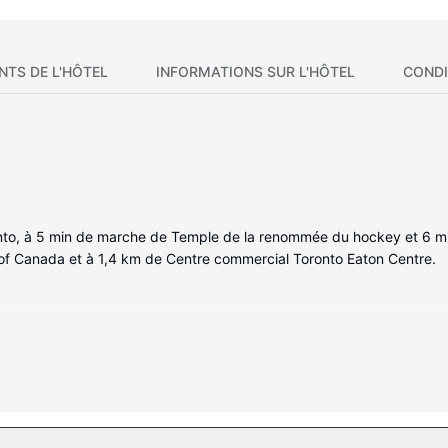
NTS DE L'HÔTEL
INFORMATIONS SUR L'HÔTEL
CONDI
onto, à 5 min de marche de Temple de la renommée du hockey et 6 mi
 of Canada et à 1,4 km de Centre commercial Toronto Eaton Centre.
t à la détente et comprennent un minibar et une télévision LCD. Vot
. Des chaînes numériques et une console de jeux vidéo sont à disposi
t disponible moyennant un supplément. Une salle de bain privée avec
es de toilette de luxe et un sèche-cheveux.
s infrastructures de loisirs de l'hébergement qui incluent notammen