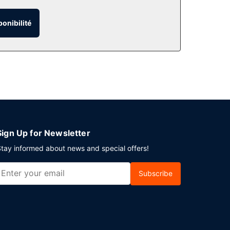
 Internet (en supplément), un service de
ponibilité
rants de cet hôtel ou profitez du service
nt la journée, vous trouverez aussi un café sur
let est servi en semaine de 06 h 30 à 11 h 00 et
 limousines/berlines et un service d'arrivée
ments mesurant 6503 mètres carrés et comprenant
Sign Up for Newsletter
tay informed about news and special offers!
Subscribe