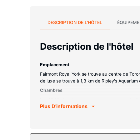
DESCRIPTION DE L'HÔTEL
ÉQUIPEME
Description de l'hôtel
Emplacement
Fairmont Royal York se trouve au centre de Tor
de luxe se trouve à 1,3 km de Ripley's Aquarium
Chambres
Les 1343 chambres de l'hébergement vous inviten
Plus D'informations
préparé avec de la literie de qualité supérieure
accès au réseau Internet Wi-Fi et câblé vous es
disposition. Vous y trouvez également des articl
Les services sur place
Vous apprécierez sans aucun doute les nombreuse