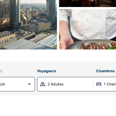
 :
Voyageurs
Chambres
oût
2 Adultes
1 Cha