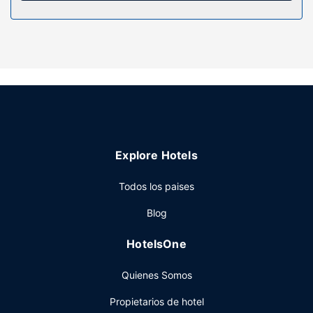
Servicios hotel
Con una terraza y jardín donde descansar y comodidades
como conexión a Internet wifi gratis, ¡no te faltará de nada!
Encontrarás también una zona de pícnic y una máquina
expendedora.
Restaurante
Se ofrece un desayuno para llevar gratuito todos los días
de 08:00 a 10:00.
Otros servicios
Explore Hotels
Tendrás un centro de negocios, check-out exprés y una
lavandería a tu disposición. Hay un aparcamiento sin
Todos los paises
asistencia gratuito disponible.
Blog
HotelsOne
Quienes Somos
Propietarios de hotel