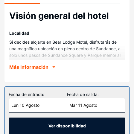
Visión general del hotel
Localidad
Si decides alojarte en Bear Lodge Motel, disfrutarás de
una magnífica ubicación en pleno centro de Sundance, a
solo unos pasos de Sundance Square y Parque memorial
Clarenbach. Además, este motel con campo de golf se
Más información
encuentra a 43,9 km de Monumento nacional Devils Tower
y a 0,3 km de Sundance City Park.
Habitaciones
Te sentirás como en tu propia casa en cualquiera de las 34
Fecha de entrada:
Fecha de salida:
habitaciones con aire acondicionado, frigorífico y televisión
Lun 10 Agosto
Mar 11 Agosto
LED. La conexión wifi gratis te mantendrá en contacto con
los tuyos. Además, podrás disfrutar de canales por
satélite. Entre las comodidades, se incluyen teléfono y
microondas.
Ver disponibilidad