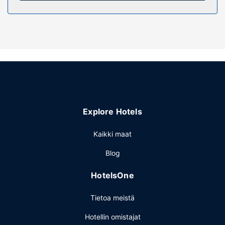
Hemmottele itseäsi kylpylässä, jonka hoitoihin kuuluvat
muun muassa hierontapalvelut. Myös seuraava palvelu on
saatavilla: ilmainen langaton internetyhteys.
Muut mukavuudet
Käytössäsi on tietokonepiste ja jääkaappi yleisissä tiloissa.
Palveluihin kuuluu ilmainen pysäköinti.
Explore Hotels
Kaikki maat
Blog
HotelsOne
Tietoa meistä
Hotellin omistajat