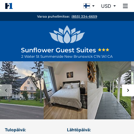
USD
Varaa puhelimitse:
(855) 334-6659
Sunflower Guest Suites
2 Water St
Summerside
New Brunswick
C1N 1A1
CA
Tulopäivä:
Lähtöpäivä: