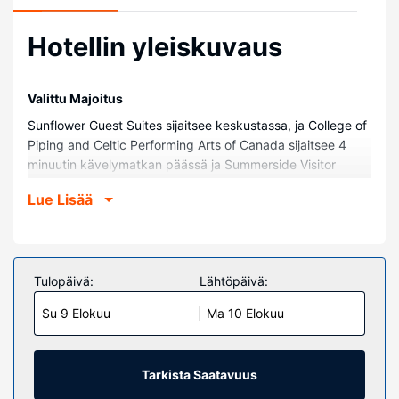
Hotellin yleiskuvaus
Valittu Majoitus
Sunflower Guest Suites sijaitsee keskustassa, ja College of
Piping and Celtic Performing Arts of Canada sijaitsee 4
minuutin kävelymatkan päässä ja Summerside Visitor
Information Centre 14 minuutin kävelymatkan päässä.
Lue Lisää
Tämä aamiaismajoitus sijaitsee 1,2 km:n päässä kohteesta
Spinnaker's Landing ja 1,3 km:n päässä kohteesta
Summerside Harbor.
Huoneet
Tulopäivä:
Lähtöpäivä:
Kaikissa 6 huoneessa on ilmastointi ja taulutelevisio.
Su 9 Elokuu
Ma 10 Elokuu
Digitaalikanavat tarjoavat viihdykettä jokaiselle. Huone
siivotaan päivittäin. Huoneissa on työpöytä ja ilmainen
pullovesi.
Tarkista Saatavuus
Kiinteistön miellyttävyys